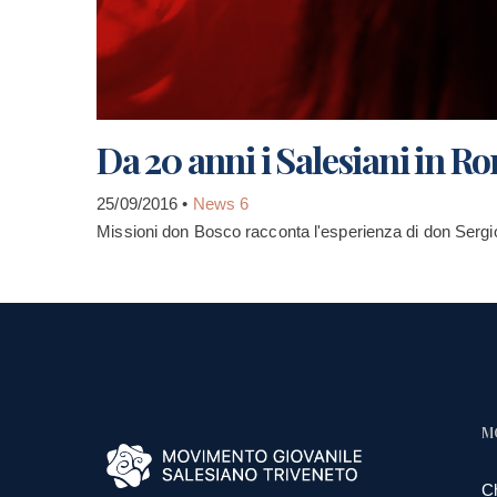
Da 20 anni i Salesiani in R
25/09/2016 •
News 6
Missioni don Bosco racconta l'esperienza di don Sergio
M
C