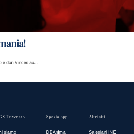
omania!
 e don Vinceslau...
GS Triveneto
Spazio app
Altri siti
hi siamo
DBAnima
Salesiani INE