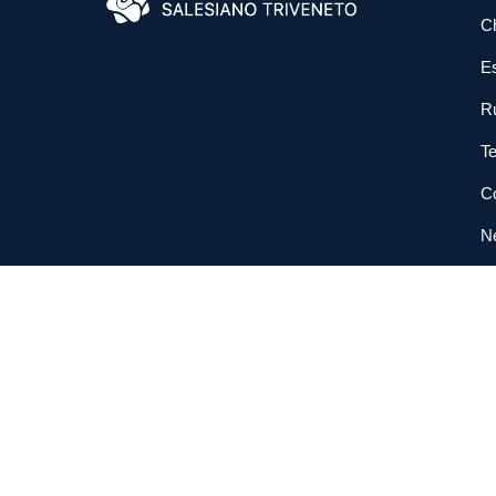
C
E
R
Te
Co
N
So