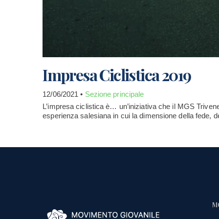
Impresa Ciclistica 2019
12/06/2021 •
Sezione principale
L’impresa ciclistica è… un’iniziativa che il MGS Triveneto
esperienza salesiana in cui la dimensione della fede, del
M