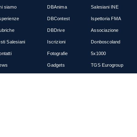
hi siamo
DBAnima
Salesiani INE
sperienze
DBContest
Ispettoria FMA
ubriche
DBDrive
Associazione
sti Salesiani
Iscrizioni
Donboscoland
ntatti
Fotografie
5x1000
ews
Gadgets
TGS Eurogroup
cial