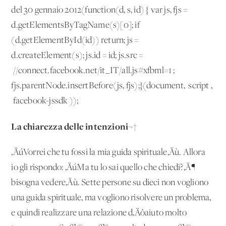
del 30 gennaio 2012
(function(d, s, id) { var js, fjs =
d.getElementsByTagName(s)[0]; if
(d.getElementById(id)) return; js =
d.createElement(s); js.id = id; js.src =
'//connect.facebook.net/it_IT/all.js#xfbml=1';
fjs.parentNode.insertBefore(js, fjs);}(document, 'script',
'facebook-jssdk'));
La chiarezza delle intenzioni
¬†
‚ÄúVorrei che tu fossi la mia guida spirituale‚Äù. Allora
io gli rispondo: ‚ÄúMa tu lo sai quello che chiedi?‚Ä¶
bisogna vedere‚Äù. Sette persone su dieci non vogliono
una guida spirituale, ma vogliono risolvere un problema,
e quindi realizzare una relazione d‚Äôaiuto molto