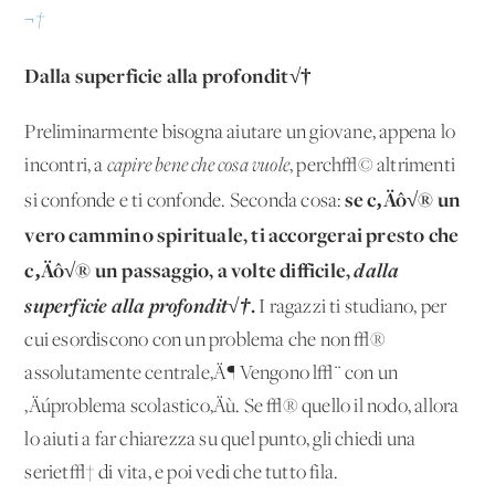
¬†
Dalla superficie alla profondit√†
Preliminarmente bisogna aiutare un giovane, appena lo
incontri, a
capire bene che cosa vuole
, perch√© altrimenti
se c‚Äô√® un
si confonde e ti confonde. Seconda cosa:
vero cammino spirituale, ti accorgerai presto che
c‚Äô√® un passaggio, a volte difficile,
dalla
superficie alla profondit√†
.
I ragazzi ti studiano, per
cui esordiscono con un problema che non √®
assolutamente centrale‚Ä¶ Vengono l√¨ con un
‚Äúproblema scolastico‚Äù. Se √® quello il nodo, allora
lo aiuti a far chiarezza su quel punto, gli chiedi una
seriet√† di vita, e poi vedi che tutto fila.