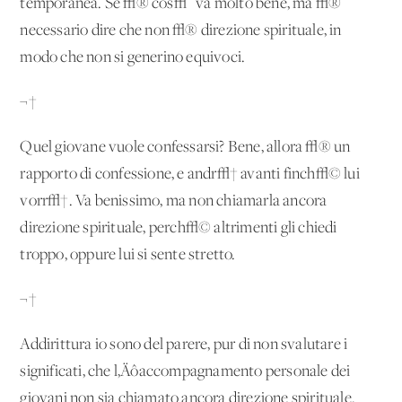
temporanea. Se √® cos√¨ va molto bene, ma √®
necessario dire che non √® direzione spirituale, in
modo che non si generino equivoci.
¬†
Quel giovane vuole confessarsi? Bene, allora √® un
rapporto di confessione, e andr√† avanti finch√© lui
vorr√†. Va benissimo, ma non chiamarla ancora
direzione spirituale, perch√© altrimenti gli chiedi
troppo, oppure lui si sente stretto.
¬†
Addirittura io sono del parere, pur di non svalutare i
significati, che l‚Äôaccompagnamento personale dei
giovani non sia chiamato ancora direzione spirituale.