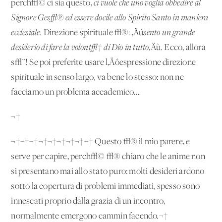
perch√© ci sia questo,
ci vuole che uno voglia obbedire al
Signore Ges√π ed essere docile allo Spirito Santo in maniera
ecclesiale
. Direzione spirituale √®: ‚Äú
sento un grande
desiderio di fare la volont√† di Dio in tutto
‚Äù. Ecco, allora
s√¨! Se poi preferite usare l‚Äôespressione direzione
spirituale in senso largo, va bene lo stesso: non ne
facciamo un problema accademico...
¬†
¬†¬†¬†¬†¬†¬†¬†¬†¬† Questo √® il mio parere, e
serve per capire, perch√© √® chiaro che le anime non
si presentano mai allo stato puro: molti desideri ardono
sotto la copertura di problemi immediati, spesso sono
innescati proprio dalla grazia di un incontro,
normalmente emergono cammin facendo.¬†