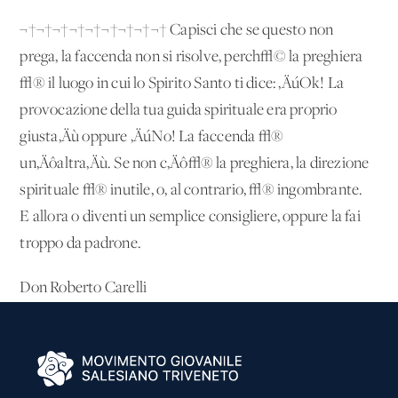
¬†¬†¬†¬†¬†¬†¬†¬†¬† Capisci che se questo non
prega, la faccenda non si risolve, perch√© la preghiera
√® il luogo in cui lo Spirito Santo ti dice: ‚ÄúOk! La
provocazione della tua guida spirituale era proprio
giusta‚Äù oppure ‚ÄúNo! La faccenda √®
un‚Äôaltra‚Äù. Se non c‚Äô√® la preghiera, la direzione
spirituale √® inutile, o, al contrario, √® ingombrante.
E allora o diventi un semplice consigliere, oppure la fai
troppo da padrone.
Don Roberto Carelli