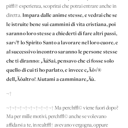
pi√π esperienza, scoprirai che potrai entrare anche in
Impara dalle anime stesse, e vedrai che se
diretta.
le istruite bene sui cammini di vita cristiana, poi
saranno loro stesse a chiederti di fare altri passi,
sar√† lo Spirito Santo a lavorare nel loro cuore, e
al successivo incontro saranno le persone stesse
che ti diranno: ‚ÄúSai, pensavo che ci fosse solo
quello di cui ti ho parlato, e invece c‚Äô√®
dell‚Äôaltro! Aiutami a camminare‚Äù.
¬†
¬†¬†¬†¬†¬†¬†¬†¬†¬† Ma perch√© viene fuori dopo?
Ma per mille motivi, perch√© anche se volevano
affidarsi a te, in realt√† avevano vergogna, oppure