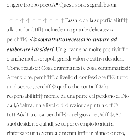
esigere troppo poco‚Ä¶ Questi sono segnali buoni.¬†
¬†¬†¬†¬†¬†¬†¬†¬†¬†¬† Passare dalla superficialit√†
alla profondit√† richiede una grande delicatezza,
√®
soprattutto necessario aiutare ad
perch√©
elaborare i desideri
.
Un giovane ha molte positivit√†
e anche molti scrupoli, grandi valori e cattivi desideri.
Come reagisci? Cosa drammatizzi e cosa sdrammatizzi?
Attenzione, perch√© a livello di confessione √® tutto
un discorso, perch√© quello che conta √® la
responsabilit√† morale da una parte e il perdono di Dio
dall‚Äôaltra, ma a livello di direzione spirituale √®
tutt‚Äôaltra cosa, perch√© quel giovane ‚Äò√®‚Äô i
suoi desideri e quindi, se tu per esempio lo aiuti a
rinforzare una eventuale mentalit√† in bianco e nero,