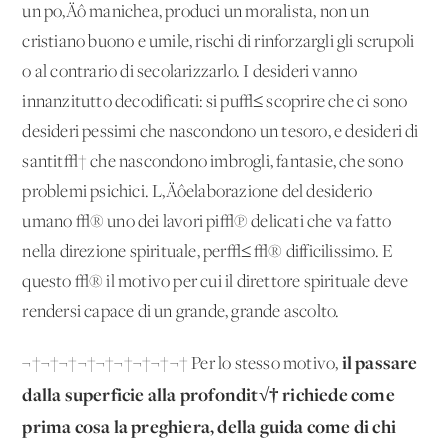
un po‚Äô manichea, produci un moralista, non un
cristiano buono e umile, rischi di rinforzargli gli scrupoli
o al contrario di secolarizzarlo. I desideri vanno
innanzitutto decodificati: si pu√≤ scoprire che ci sono
desideri pessimi che nascondono un tesoro, e desideri di
santit√† che nascondono imbrogli, fantasie, che sono
problemi psichici. L‚Äôelaborazione del desiderio
umano √® uno dei lavori pi√π delicati che va fatto
nella direzione spirituale, per√≤ √® difficilissimo. E
questo √® il motivo per cui il direttore spirituale deve
rendersi capace di un grande, grande ascolto.
il passare
¬†¬†¬†¬†¬†¬†¬†¬†¬† Per lo stesso motivo,
dalla superficie alla profondit√† richiede come
prima cosa la preghiera, della guida come di chi