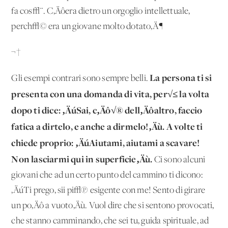
fa cos√¨. C‚Äôera dietro un orgoglio intellettuale,
perch√© era un giovane molto dotato‚Ä¶
¬†
La persona ti si
Gli esempi contrari sono sempre belli.
presenta con una domanda di vita, per√≤ la volta
dopo ti dice: ‚ÄúSai, c‚Äô√® dell‚Äôaltro, faccio
fatica a dirtelo, e anche a dirmelo!‚Äù. A volte ti
chiede proprio: ‚ÄúAiutami, aiutami a scavare!
Non lasciarmi qui in superficie‚Äù.
Ci sono alcuni
giovani che ad un certo punto del cammino ti dicono:
‚ÄúTi prego, sii pi√π esigente con me! Sento di girare
un po‚Äô a vuoto‚Äù. Vuol dire che si sentono provocati,
che stanno camminando, che sei tu, guida spirituale, ad