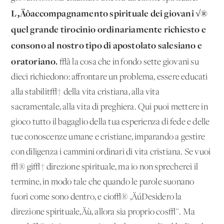
L‚Äôaccompagnamento spirituale dei giovani √®
quel grande tirocinio ordinariamente richiesto e
consono al nostro tipo di apostolato salesiano e
oratoriano.
√â la cosa che in fondo sette giovani su
dieci richiedono: affrontare un problema, essere educati
alla stabilit√† della vita cristiana, alla vita
sacramentale, alla vita di preghiera. Qui puoi mettere in
gioco tutto il bagaglio della tua esperienza di fede e delle
tue conoscenze umane e cristiane, imparando a gestire
con diligenza i cammini ordinari di vita cristiana. Se vuoi
√® gi√† direzione spirituale, ma io non sprecherei il
termine, in modo tale che quando le parole suonano
fuori come sono dentro, e cio√® ‚ÄúDesidero la
direzione spirituale‚Äù, allora sia proprio cos√¨. Ma