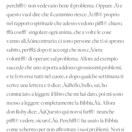
perch√© non vedevano bene il problema. Oppure ‚Äì e
questo vuol dire che il cammino riesce ‚Äì √® proprio
nel rapporto spirituale che adesso vedono pi√π chiaro.
√à cos√¨ singolare ogni anima, che a volte le cose
vanno all‚Äôincontrario: ci sono persone che ti si aprono
subito, per√≤ dopo ti accorgi che non c‚Äôera
volont√† di operare sul problema. Allora ad esempio
succede che uno si porta addosso grossissimi problemi,
e te li riversa tutti nel cuore, e dopo qualche settimana ti
scrive una lettera e ti dice: ‚ÄúBello, bello, sai, ho
cominciato a leggere il libro che mi hai dato, poi mi sono
messo a leggere completamente la Bibbia‚Äù. Allora
don Roby dice: ‚ÄúQuesto qui non si far√† neanche
pi√π vedere, sicuro!‚Äù. Perch√© ha usato la Bibbia
come schermo per non affrontare i suoi problemi. Non si