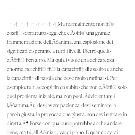
¬†
¬†¬†¬†¬†¬†¬†¬†¬†¬† Ma normalmente non √®
cos√¨, soprattutto oggi che c‚Äô√® una grande
frammentazione dell‚Äôanima, una esplosione dei
significati disperante a tutti i livelli. Dietro quello
c‚Äô√® ben altro. Ma qui ci vuole una delicatezza
enorme, perch√© √® la capacit√† di ascolto e anche
la capacit√† di parola che deve molto raffinarsi. Per
esempio: tu ti accorgi fin da subito che non c‚Äô√® solo
quel problema iniziale, ma non puoi ‚Äúviolentargli
l‚Äôanima‚Äù; devi avere pazienza, devi seminare la
parola giusta, la provocazione giusta, non devi entrare in
diretta‚Ä¶ Forse con qualcuno potrebbe anche andare
bene, ma tu, all‚Äôinizio, vacci piano. E quando avrai