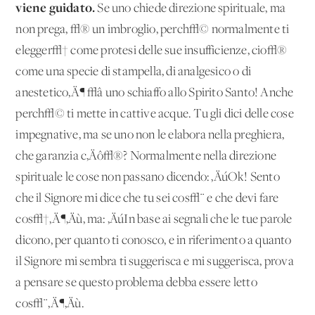
viene guidato.
Se uno chiede direzione spirituale, ma
non prega, √® un imbroglio, perch√© normalmente ti
elegger√† come protesi delle sue insufficienze, cio√®
come una specie di stampella, di analgesico o di
anestetico‚Ä¶ √â uno schiaffo allo Spirito Santo! Anche
perch√© ti mette in cattive acque. Tu gli dici delle cose
impegnative, ma se uno non le elabora nella preghiera,
che garanzia c‚Äô√®? Normalmente nella direzione
spirituale le cose non passano dicendo: ‚ÄúOk! Sento
che il Signore mi dice che tu sei cos√¨ e che devi fare
cos√†‚Ä¶‚Äù, ma: ‚ÄúIn base ai segnali che le tue parole
dicono, per quanto ti conosco, e in riferimento a quanto
il Signore mi sembra ti suggerisca e mi suggerisca, prova
a pensare se questo problema debba essere letto
cos√¨‚Ä¶‚Äù.