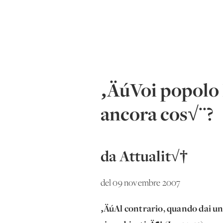
‚ÄúVoi popolo 
ancora cos√¨?
da Attualit√†
del 09 novembre 2007
‚ÄúAl contrario, quando dai un 