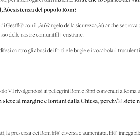
lo, per interrogarci tutti insieme:
ell‚Äôesistenza del popolo Rom?
di Ges√π con il ‚ÄúVangelo della sicurezza‚Äù anche se trova a
esso delle nostre comunit√† cristiane.
ifesi contro gli abusi dei forti e le bugie e i vocabolari truculenti
olo VI rivolgendosi ai pellegrini Rom e Sinti convenuti a Roma 
 siete al margine e lontani dalla Chiesa, perch√© siete 
ti, la presenza dei Rom √® diversa e aumentata, √® innegabile 