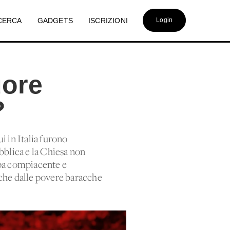
CERCA
GADGETS
ISCRIZIONI
Login
uore
?
 in Italia furono
ubblica e la Chiesa non
mpa compiacente e
nche dalle povere baracche