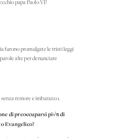
vecchio papa Paolo VI!
 furono promulgate le tristi leggi
parole alte per denunciare
 senza remore e imbarazzo.
one di preoccuparsi pi√π di
ito Evangelico?