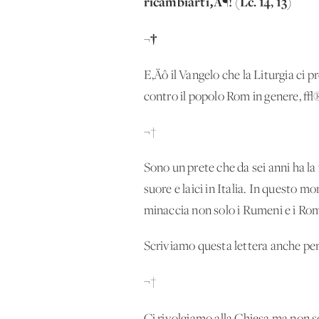
ricambiarti‚Ä¶! (Lc. 14, 13)
¬†
E‚Äô il Vangelo che la Liturgia ci
contro il popolo Rom in genere, √
¬†
Sono un prete che da sei anni ha l
suore e laici in Italia. In questo 
minaccia non solo i Rumeni e i Rom
Scriviamo questa lettera anche perch
¬†