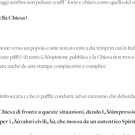
re oggi sembra non pulsare cos√¨ forte e chiaro come quello del 
ella Chiesa?
one verso un popolo come non avveniva dai tempi in cui in Italia
bare pi√π di tanto l‚Äôopinione pubblica e la Chiesa non trova 
ata anche da una stampa compiacente e complice.
imboccata e che ci pu√≤ condurre ad un razzismo che deborda
Chiesa di fronte a queste situazioni, dando l‚Äôimpressi
per i ‚Äúvalori civili‚Äù, che mossa da un autentico Spir