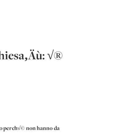
Chiesa‚Äù: √®
eato perch√© non hanno da