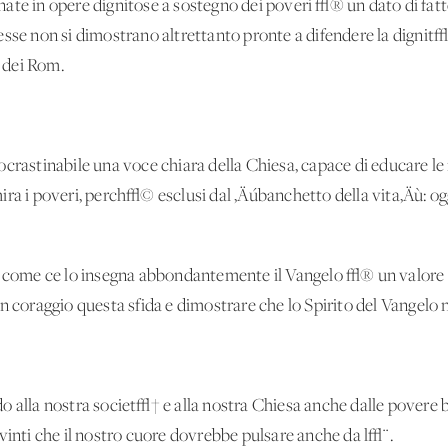
ate in opere dignitose a sostegno dei poveri √® un dato di fat
sse non si dimostrano altrettanto pronte a difendere la dignit√†
i dei Rom.
crastinabile una voce chiara della Chiesa, capace di educare le
ira i poveri, perch√© esclusi dal ‚Äúbanchetto della vita‚Äù: o
√¨ come ce lo insegna abbondantemente il Vangelo √® un valore 
on coraggio questa sfida e dimostrare che lo Spirito del Vangel
o alla nostra societ√† e alla nostra Chiesa anche dalle povere b
vinti che il nostro cuore dovrebbe pulsare anche da l√¨.