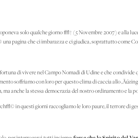
 proponeva solo qualche giorno f√† (5 Novembre 2007) e alla luce
® una pagina che ci imbarazza e ci giudica, soprattutto come C
a fortuna di vivere nel Campo Nomadi di Udine e che condivide qu
momento soffriamo con loro per questo clima di caccia allo ‚Äúzin
, ma anche la stessa democrazia del nostro ordinamento e la po
√© in questi giorni raccogliamo le loro paure, il terrore di gesti
forse che lo Spirito del V