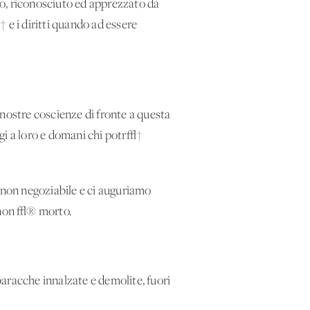
to, riconosciuto ed apprezzato da
 e i diritti quando ad essere
 nostre coscienze di fronte a questa
ggi a loro e domani chi potr√†
non negoziabile e ci auguriamo
o non √® morto.
aracche innalzate e demolite, fuori