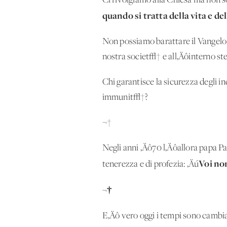
Ci rivolgiamo alla Chiesa ma non so
quando si tratta della vita e d
Non possiamo barattare il Vangelo 
nostra societ√† e all‚Äôinterno st
Chi garantisce la sicurezza degli ind
immunit√†?
¬†
Negli anni ‚Äô70 l‚Äôallora papa Pa
Voi non
tenerezza e di profezia: ‚Äú
¬†
E‚Äô vero oggi i tempi sono cambia