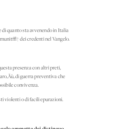
 di quanto sta avvenendo in Italia
omunit√† dei credenti nel Vangelo.
esta presenza con altri preti,
garo‚Äù, di guerra preventiva che
ssibile convivenza.
 violenti o di facili epurazioni.
angelo ammette dei distinguo