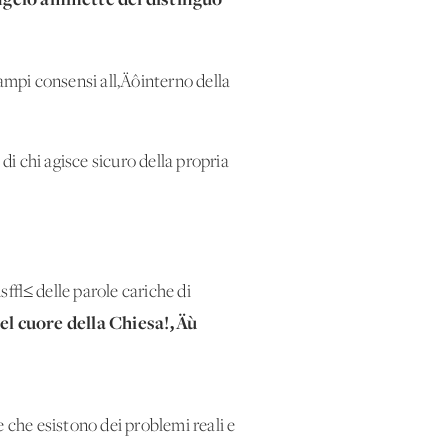
mpi consensi all‚Äôinterno della
 di chi agisce sicuro della propria
us√≤ delle parole cariche di
nel cuore della Chiesa!‚Äù
che esistono dei problemi reali e