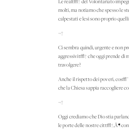
Le realt√† del Volontariato impegn
molti, ma notiamo che spesso le ste
calpestati e lesi sono proprio quell
¬†
Ci sembra quindi, urgente e non pro
aggressivit√† che oggi prende di m
travolgere?
Anche il rispetto dei poveri, cos
che la Chiesa sappia raccogliere c
¬†
Oggi crediamo che Dio stia parland
le porte delle nostre citt√†‚Ä¶ con