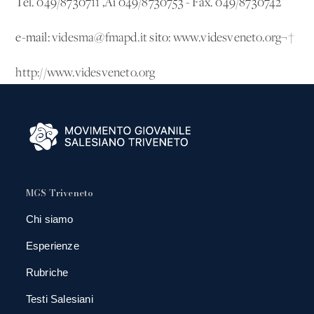
Tel. 049/8730711 ‚Äì 049/8730753 - Fax. 049/8730742
e-mail:
videsma@fmapd.it
sito:
www.videsveneto.org
¬†
http://www.videsveneto.org
MGS Triveneto
Chi siamo
Esperienze
Rubriche
Testi Salesiani