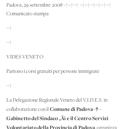
Padova, 29 settembre 2008¬†¬†¬† ¬†¬†¬†¬†¬†¬†
Comunicato stampa
¬†
¬†
VIDES VENETO
Partono i corsi gratuiti per persone immigrate
¬†
La Delegazione Regionale Veneto del V.I.D.E.S. in
Comune di Padova¬† -
collaborazione con il
Gabinetto del Sindaco ‚Äì e il Centro Servizi
Volontariato della Provincia di Padova
, organizza