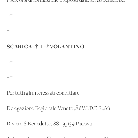
i percorsi di formazione proposti dall‚ÄôAssociazione.
¬†
¬†
SCARICA¬†IL¬†VOLANTINO
¬†
¬†
Per tutti gli interessati contattare
Delegazione Regionale Veneto ‚ÄúV.I.D.E.S.‚Äù
Riviera S.Benedetto, 88 - 35139 Padova