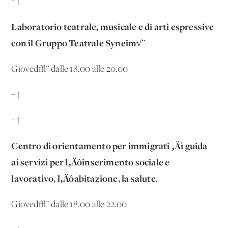
¬†
Laboratorio teatrale, musicale e di arti espressive
con il Gruppo Teatrale Syneim√¨
Gioved√¨ dalle 18.00 alle 20.00
¬†
¬†
Centro di orientamento per immigrati ‚Äì guida
ai servizi per l‚Äôinserimento sociale e
lavorativo, l‚Äôabitazione, la salute.
Gioved√¨ dalle 18.00 alle 22.00