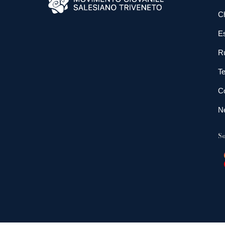
C
E
R
Te
Co
N
So