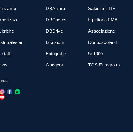
hi siamo
DBAnima
Salesiani INE
sperienze
DBContest
Ispettoria FMA
ubriche
DBDrive
Associazione
sti Salesiani
Iscrizioni
Donboscoland
ntatti
Fotografie
5x1000
ews
Gadgets
TGS Eurogroup
cial