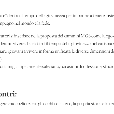
e” dentro il tempo della giovinezza per imparare a tenere insie
 impegno nel mondo e la fede.
atori si inserisce nella proposta dei cammini MGS come luogo 
iderano vivere da cristiani il tempo della giovinezza nel carisma
 i giovani a vivere in forma unificata le diverse dimensioni della
).
 di famiglia tipicamente salesiano, occasioni di riflessione, studio
ontri:
re e accogliere con gli occhi della fede, la propria storia e la real