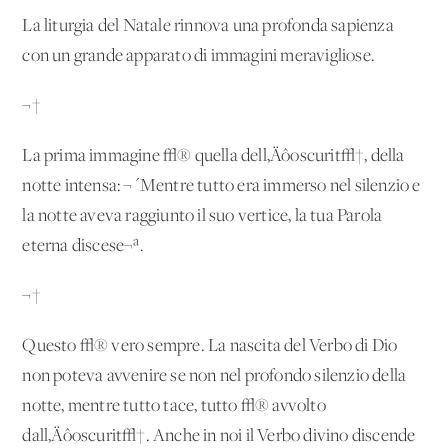
La liturgia del Natale rinnova una profonda sapienza
con un grande apparato di immagini meravigliose.
¬†
La prima immagine √® quella dell‚Äôoscurit√†, della
notte intensa: ¬´Mentre tutto era immerso nel silenzio e
la notte aveva raggiunto il suo vertice, la tua Parola
eterna discese¬ª.
¬†
Questo √® vero sempre. La nascita del Verbo di Dio
non poteva avvenire se non nel profondo silenzio della
notte, mentre tutto tace, tutto √® avvolto
dall‚Äôoscurit√†. Anche in noi il Verbo divino discende