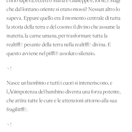
chi lo sapeva, eccetto Maria e Giuseppe e, forse, i Magi
che dal lontano oriente si erano mossi? Nessun altro lo
sapeva. Eppure quello era il momento centrale di tutta
la storia della terra e del cosmo: il divino che assume la
materia, la carne umana, per trasformare tutta la
realt√† pesante della terra nella realt√† divina. E
questo avviene nel pi√π assoluto silenzio.
¬†
Nasce un bambino e tutti i cuori si inteneriscono, e
l‚Äôimpotenza del bambino diventa una forza potente,
che attira tutte le cure e le attenzioni attorno alla sua
fragilit√†.
¬†