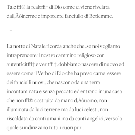
Tale √® la realt√† di Dio come ci viene rivelata
dall‚Äôinerme e impotente fanciullo di Betlemme.
¬†
La notte di Natale ricorda anche che, se noi vogliamo
intraprendere il nostro cammino religioso con
autenticit√† e verit√†, dobbiamo nascere di nuovo ed
essere come il Verbo di Dio che ha preso carne: essere
dei fanciulli nuovi, che nascono da una terra
incontaminata e senza peccato ed entrano in una casa
che non √® costruita da mano d‚Äôuomo, non
illuminata da luci terrene ma da luci celesti, non
riscaldata da canti umani ma da canti angelici, verso la
quale si indirizzano tutti i cuori puri.