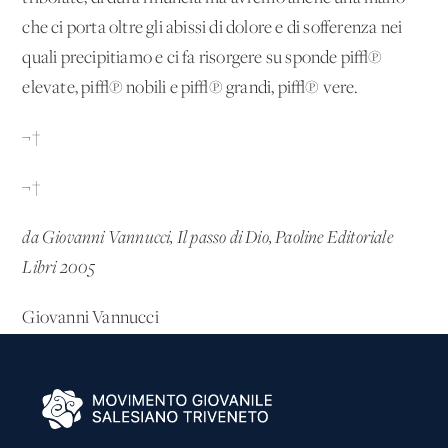
che ci porta oltre gli abissi di dolore e di sofferenza nei
quali precipitiamo e ci fa risorgere su sponde pi√π
elevate, pi√π nobili e pi√π grandi, pi√π vere.
¬†
¬†
da Giovanni Vannucci, Il passo di Dio, Paoline Editoriale
Libri 2005
Giovanni Vannucci