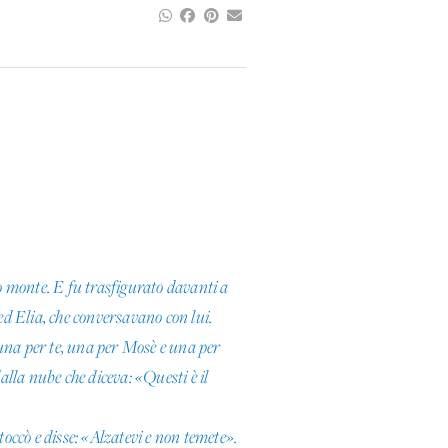
o monte. E fu trasfigurato davanti a
 ed Elia, che conversavano con lui.
 una per te, una per Mosè e una per
lla nube che diceva: «Questi è il
toccò e disse: «Alzatevi e non temete».