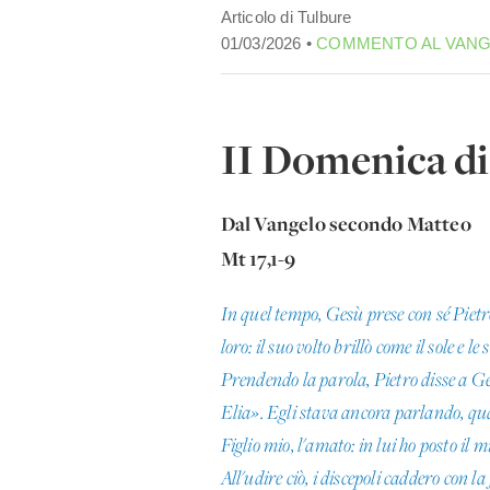
Articolo di Tulbure
01/03/2026 •
COMMENTO AL VAN
II Domenica d
Dal Vangelo secondo Matteo
Mt 17,1-9
In quel tempo, Gesù prese con sé Pietr
loro: il suo volto brillò come il sole e
Prendendo la parola, Pietro disse a Ges
Elia». Egli stava ancora parlando, qu
Figlio mio, l'amato: in lui ho posto il
All'udire ciò, i discepoli caddero con l