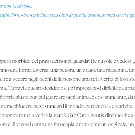
se non Gesù solo.
nò loro: «Non parlate a nessuno di questa visione, prima che il Figli
ppeto morbido del prato dei nonni, guardavi le nuvole e vedevi, g
vano una forma diversa: una pecora, un drago, una macchina, un 
scire a vedere negli occhi delle persone amate la verità di loro st
nima. Tuttavia questo desiderio è un’impresa così difficile da attu
a diottria giusta con cui guardare ogni anima, è così stancante, da
are, racchiudere negli standard il mondo, perdendo la creatività
i incontrare nella verità la realtà. San Carlo Acutis direbbe che 
 vivere e di viversi come una fotocopia e non come un originale, un 