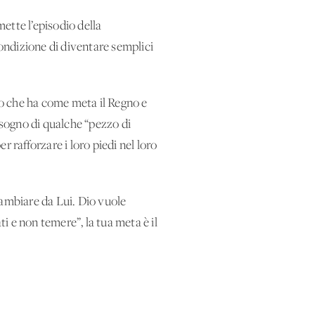
ette l’episodio della
condizione di diventare semplici
o che ha come meta il Regno e
isogno di qualche “pezzo di
 rafforzare i loro piedi nel loro
cambiare da Lui. Dio vuole
ti e non temere”, la tua meta è il