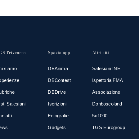
GS Triveneto
Spazio app
Altri siti
hi siamo
DBAnima
Salesiani INE
sperienze
DBContest
Ispettoria FMA
ubriche
DBDrive
Associazione
sti Salesiani
Iscrizioni
Donboscoland
ntatti
Fotografie
5x1000
ews
Gadgets
TGS Eurogroup