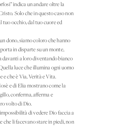
rfosi” indica un andare oltre la
 Cristo. Solo che in questo caso non
l tuo occhio, dal tuo cuore ed
ta un dono, siamo coloro che hanno
 porta in disparte su un monte,
gura davanti a loro diventando bianco
Quella luce che illumina ogni uomo
 e che è Via, Verità e Vita.
Mosè e di Elia mostrano come la
gillo, conferma, afferma e
ro volto di Dio.
’impossibilità di vedere Dio faccia a
 che li facevano stare in piedi, non