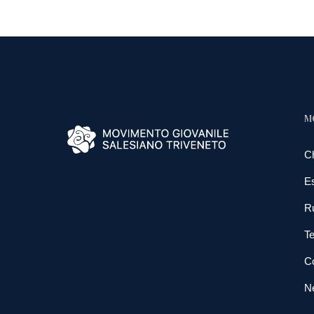
M
C
E
R
Te
Co
N