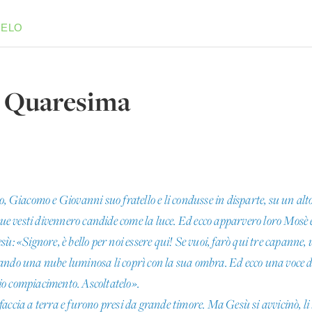
GELO
i Quaresima
o, Giacomo e Giovanni suo fratello e li condusse in disparte, su un alt
 le sue vesti divennero candide come la luce. Ed ecco apparvero loro Mosè
ù: «Signore, è bello per noi essere qui! Se vuoi, farò qui tre capanne,
ando una nube luminosa li coprì con la sua ombra. Ed ecco una voce da
 mio compiacimento. Ascoltatelo».
a faccia a terra e furono presi da grande timore. Ma Gesù si avvicinò, li 