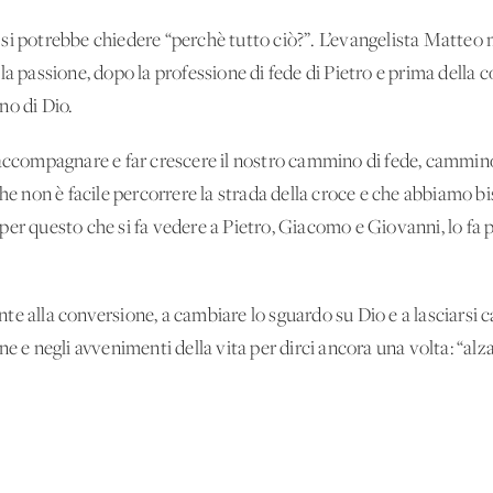
si potrebbe chiedere “perchè tutto ciò?”. L’evangelista Matteo m
la passione, dopo la professione di fede di Pietro e prima della 
no di Dio.
 accompagnare e far crescere il nostro cammino di fede, cammin
che non è facile percorrere la strada della croce e che abbiamo b
er questo che si fa vedere a Pietro, Giacomo e Giovanni, lo fa per
te alla conversione, a cambiare lo sguardo su Dio e a lasciarsi 
e e negli avvenimenti della vita per dirci ancora una volta: “alza