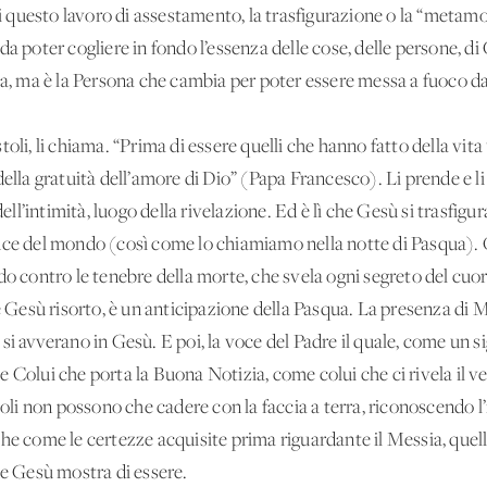
di questo lavoro di assestamento, la trasfigurazione o la “metamo
da poter cogliere in fondo l’essenza delle cose, delle persone, di
sa, ma è la Persona che cambia per poter essere messa a fuoco da
toli, li chiama. “Prima di essere quelli che hanno fatto della vi
della gratuità dell’amore di Dio” (Papa Francesco). Li prende e li
 dell’intimità, luogo della rivelazione. Ed è lì che Gesù si trasfi
uce del mondo (così come lo chiamiamo nella notte di Pasqua). 
do contro le tenebre della morte, che svela ogni segreto del cuore
esù risorto, è un'anticipazione della Pasqua. La presenza di 
si avverano in Gesù. E poi, la voce del Padre il quale, come un si
 Colui che porta la Buona Notizia, come colui che ci rivela il ve
poli non possono che cadere con la faccia a terra, riconoscendo l
he come le certezze acquisite prima riguardante il Messia, quelle
he Gesù mostra di essere.