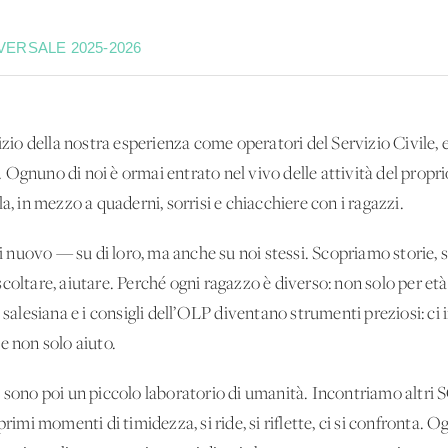
VERSALE 2025-2026
nizio della nostra esperienza come operatori del Servizio Civile,
gnuno di noi è ormai entrato nel vivo delle attività del proprio 
a, in mezzo a quaderni, sorrisi e chiacchiere con i ragazzi.
uovo — su di loro, ma anche su noi stessi. Scopriamo storie, so
coltare, aiutare. Perché ogni ragazzo è diverso: non solo per età,
e salesiana e i consigli dell’OLP diventano strumenti preziosi: c
e non solo aiuto.
e sono poi un piccolo laboratorio di umanità. Incontriamo altri
primi momenti di timidezza, si ride, si riflette, ci si confronta.