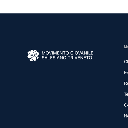
M
C
E
R
Te
Co
N