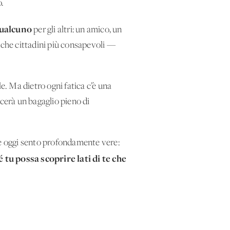
o.
qualcuno
per gli altri: un amico, un
che cittadini più consapevoli —
e. Ma dietro ogni fatica c’è una
scerà un bagaglio pieno di
he oggi sento profondamente vere:
tu possa scoprire lati di te che