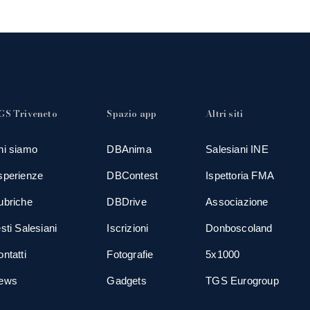
GS Triveneto
Spazio app
Altri siti
hi siamo
DBAnima
Salesiani INE
sperienze
DBContest
Ispettoria FMA
ubriche
DBDrive
Associazione
sti Salesiani
Iscrizioni
Donboscoland
ntatti
Fotografie
5x1000
ews
Gadgets
TGS Eurogroup