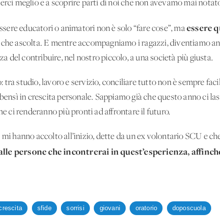
erci meglio e a scoprire parti di noi che non avevamo mai notat
essere 
sere educatori o animatori non è solo “fare cose”, ma
a che ascolta. E mentre accompagniamo i ragazzi, diventiamo an
zza del contribuire, nel nostro piccolo, a una società più giusta.
tra studio, lavoro e servizio, conciliare tutto non è sempre facil
 bensì in crescita personale. Sappiamo già che questo anno ci la
he ci renderanno più pronti ad affrontare il futuro.
e mi hanno accolto all’inizio, dette da un ex volontario SCU e c
alle persone che incontrerai in quest’esperienza, affinché 
crescita
sfide
sorrisi
giovani
oratorio
doposcuola