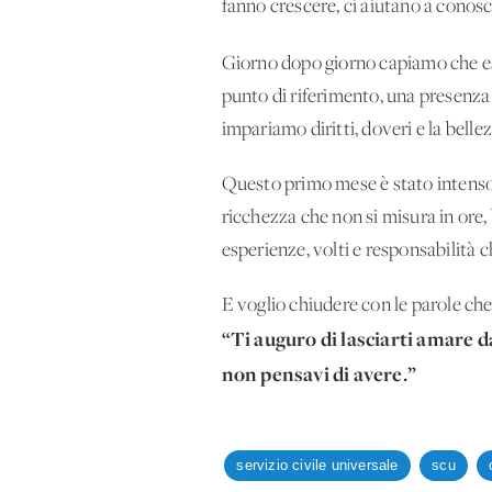
fanno crescere, ci aiutano a conosc
Giorno dopo giorno capiamo che es
punto di riferimento, una presenz
impariamo diritti, doveri e la belle
Questo primo mese è stato intenso: 
ricchezza che non si misura in ore,
esperienze, volti e responsabilità c
E voglio chiudere con le parole ch
“Ti auguro di lasciarti amare d
non pensavi di avere.”
servizio civile universale
scu