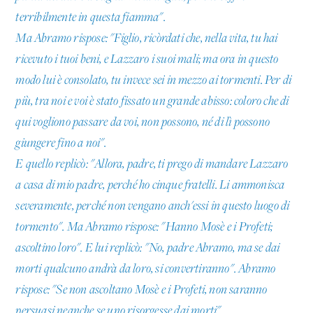
terribilmente in questa fiamma".
Ma Abramo rispose: "Figlio, ricòrdati che, nella vita, tu hai
ricevuto i tuoi beni, e Lazzaro i suoi mali; ma ora in questo
modo lui è consolato, tu invece sei in mezzo ai tormenti. Per di
più, tra noi e voi è stato fissato un grande abisso: coloro che di
qui vogliono passare da voi, non possono, né di lì possono
giungere fino a noi".
E quello replicò: "Allora, padre, ti prego di mandare Lazzaro
a casa di mio padre, perché ho cinque fratelli. Li ammonisca
severamente, perché non vengano anch'essi in questo luogo di
tormento". Ma Abramo rispose: "Hanno Mosè e i Profeti;
ascoltino loro". E lui replicò: "No, padre Abramo, ma se dai
morti qualcuno andrà da loro, si convertiranno". Abramo
rispose: "Se non ascoltano Mosè e i Profeti, non saranno
persuasi neanche se uno risorgesse dai morti".