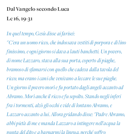
Dal Vangelo secondo Luca
Lc 16, 19-31
In quel tempo, Gesù disse ai farisei:
"C'era un uomo ricco, che indossava vestiti di porpora e di lino
finissimo, e ogni giorno si dava a lauti banchetti. Un povero,
di nome Lazzaro, stava alla sua porta, coperto di piaghe,
bramoso di sfamarsi con quello che cadeva dalla tavola del
ricco; ma erano i cani che venivano a leccare le sue piaghe.
Un giorno il povero morì e fu portato dagli angeli accanto ad
Abramo. Morì anche il ricco e fu sepolto. Stando negli inferi
fra i tormenti, alzò gli occhi e vide di lontano Abramo, e
Lazzaro accanto a lui. Allora gridando disse: "Padre Abramo,
abbi pietà di me e manda Lazzaro a intingere nell'acqua la
punta del dito e a bagnarmi la lingua, perché soffro