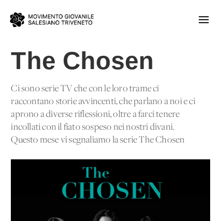
The Chosen
Ci sono serie TV che con le loro trame ci
raccontano storie avvincenti, che parlano a noi e ci
aprono a diverse riflessioni, oltre a farci tenere
incollati con il fiato sospeso nei nostri divani.
Questo mese vi segnaliamo la serie The Chosen