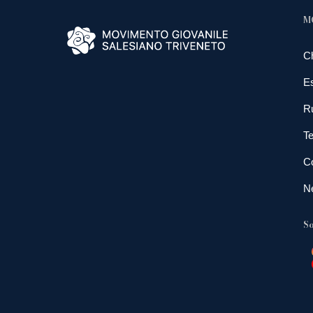
M
C
E
R
Te
Co
N
So