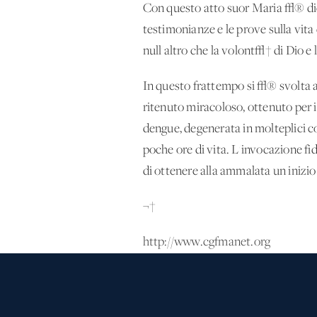
Con questo atto suor Maria √® dich
testimonianze e le prove sulla vita
null'altro che la volont√† di Dio e 
In questo frattempo si √® svolta a
ritenuto miracoloso, ottenuto per i
dengue, degenerata in molteplici co
poche ore di vita. L'invocazione fid
di ottenere alla ammalata un inizio 
¬†
http://www.cgfmanet.org