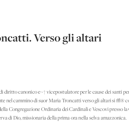
catti. Verso gli altari
 diritto canonico e¬† vicepostulatore per le cause dei santi per l
 nel cammino di suor Maria Troncatti verso gli altari si √® com
della Congregazione Ordinaria dei Cardinali e Vescovi presso la
rva di Dio, missionaria della prima ora nella selva amazzonica.