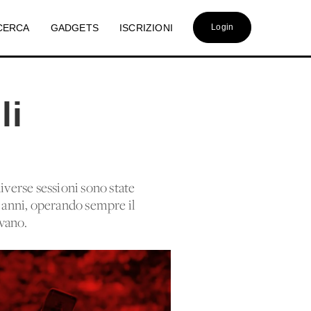
CERCA
GADGETS
ISCRIZIONI
Login
li
diverse sessioni sono state
i anni, operando sempre il
avano.