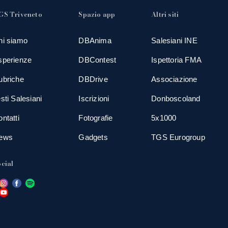
GS Triveneto
Spazio app
Altri siti
hi siamo
DBAnima
Salesiani INE
sperienze
DBContest
Ispettoria FMA
ubriche
DBDrive
Associazione
sti Salesiani
Iscrizioni
Donboscoland
ntatti
Fotografie
5x1000
ews
Gadgets
TGS Eurogroup
cial