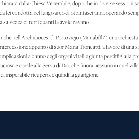
iarata dalla Chiesa Venerabile, dopo che in diverse sessioni s
 da lei condotta nel lungo arco di ottantasei anni, operando semp
la salvezza di tutti quanti la avvicinavano.
nche nell'Archidiocesi di Portoviejo (Manab√≠) una inchiesta i
ntercessione appunto di suor Maria Troncatti, a favore di una s
mplicazioni a danno degli organi vitali e giunta perci√≤ alla pr
uciosa e corale alla Serva di Dio, che finora nessuno in quel vill
di insperabile ricupero, e quindi la guarigione.