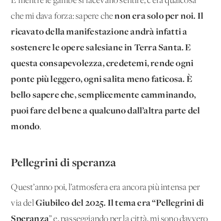
E mentre le gambe si facevano sentire, c’era qualcosa
non era solo per noi. Il
che mi dava forza: sapere che
ricavato della manifestazione andrà infatti a
sostenere le opere salesiane in Terra Santa. E
questa consapevolezza, credetemi, rende ogni
ponte più leggero, ogni salita meno faticosa. È
bello sapere che, semplicemente camminando,
puoi fare del bene a qualcuno dall’altra parte del
mondo
.
Pellegrini di speranza
Quest’anno poi, l’atmosfera era ancora più intensa per
Giubileo del 2025. Il tema era “Pellegrini di
via del
Speranza
” e, passeggiando per la città, mi sono davvero