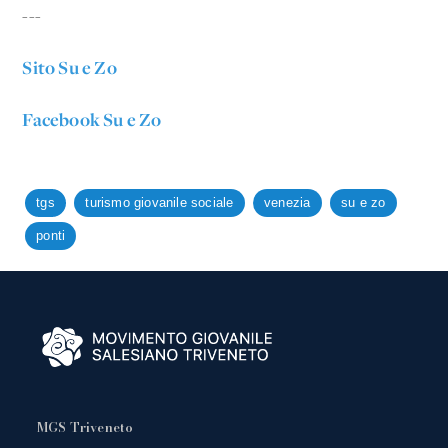
---
Sito Su e Zo
Facebook Su e Zo
tgs
turismo giovanile sociale
venezia
su e zo
ponti
MGS Triveneto