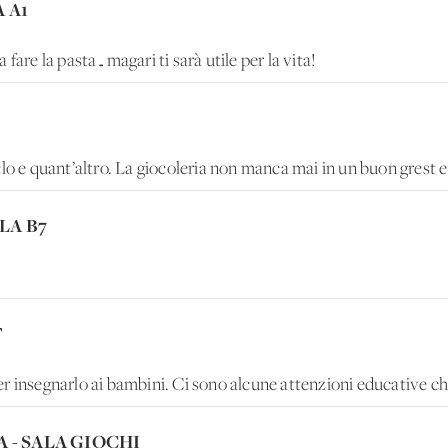
 A1
fare la pasta…magari ti sarà utile per la vita!
lo e quant’altro. La giocoleria non manca mai in un buon grest e 
ULA B7
T
er insegnarlo ai bambini. Ci sono alcune attenzioni educative 
A - SALA GIOCHI