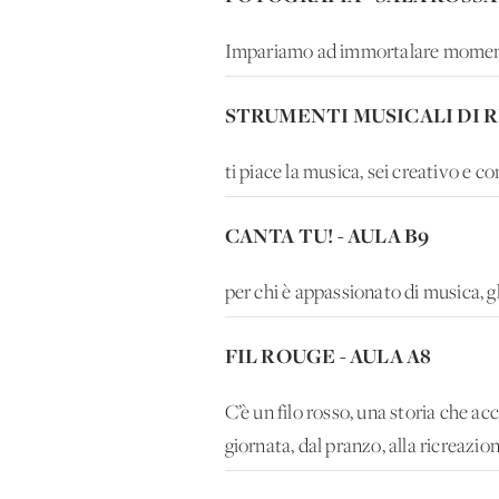
Impariamo ad immortalare momenti un
STRUMENTI MUSICALI DI RI
ti piace la musica, sei creativo e c
CANTA TU! - AULA B9
per chi è appassionato di musica, gl
FIL ROUGE - AULA A8
C’è un filo rosso, una storia che a
giornata, dal pranzo, alla ricreazion