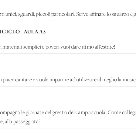
ici, sguardi, piccoli particolari. Serve affinare lo sguardo e g
CICLO - AULA A2
on materiali semplici e poveri vuoi dare ritmo all’estate!
i piace cantare e vuole imparare ad utilizzare al meglio la music
ccompagna le giornate del grest o del campo scuola. Come collega
e, alla passeggiata?