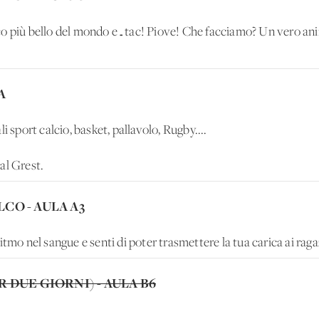
co più bello del mondo e…tac! Piove! Che facciamo? Un vero an
A
i sport calcio, basket, pallavolo, Rugby....
al Grest.
CO - AULA A3
 ritmo nel sangue e senti di poter trasmettere la tua carica ai ragaz
R DUE GIORNI) - AULA B6