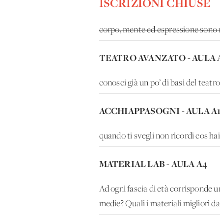
ISCRIZIONI CHIUSE
corpo, mente ed espressione sono m
TEATRO AVANZATO - AULA 
conosci già un po’ di basi del teat
ACCHIAPPASOGNI - AULA A
quando ti svegli non ricordi cos'ha
MATERIAL LAB - AULA A4
Ad ogni fascia di età corrisponde 
medie? Quali i materiali migliori d