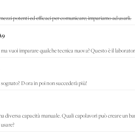
ezzi potenti ed efficaci per comunicare; impariamo ad usarli.
A9
ro ma vuoi imparare qualche tecnica nuova? Questo è il laboratori
1
i sognato? D'ora in poi non succederà più!
una diversa capacità manuale. Quali capolavori può creare un ba
a usare?