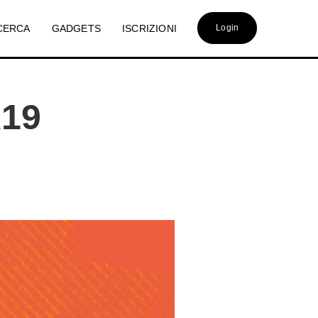
CERCA
GADGETS
ISCRIZIONI
Login
A19