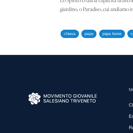
Lo Spirito ci dia la capacità di asc
giardino, o Paradiso, cui andiamo 
chiesa
papa
papa leone
c
M
C
E
R