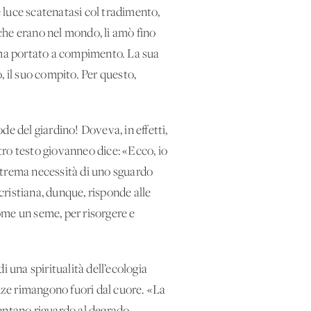
e luce scatenatasi col tradimento,
 che erano nel mondo, li amò fino
sù ha portato a compimento. La sua
, il suo compito. Per questo,
ode del giardino! Doveva, in effetti,
tro testo giovanneo dice: «Ecco, io
’estrema necessità di uno sguardo
ristiana, dunque, risponde alle
come un seme, per risorgere e
 una spiritualità dell’ecologia
ienze rimangono fuori dal cuore. «La