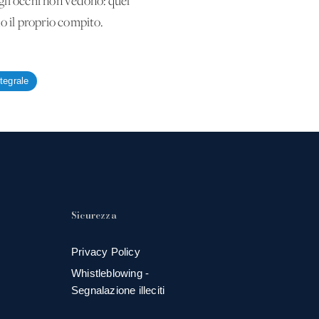
 gli occhi non vedono: quel
o il proprio compito.
ntegrale
Sicurezza
Privacy Policy
Whistleblowing -
Segnalazione illeciti