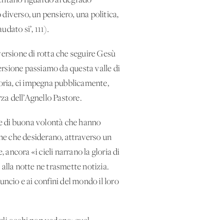
esentano riguardo al degrado
diverso, un pensiero, una politica,
dato si’, 111).
versione di rotta che seguire Gesù
versione passiamo da questa valle di
toria, ci impegna pubblicamente,
rza dell’Agnello Pastore.
onne di buona volontà che hanno
one che desiderano, attraverso un
 ancora «i cieli narrano la gloria di
e alla notte ne trasmette notizia.
nuncio e ai confini del mondo il loro