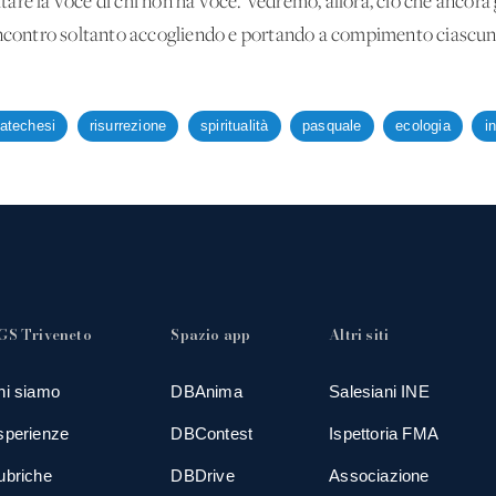
oltare la voce di chi non ha voce. Vedremo, allora, ciò che ancora
incontro soltanto accogliendo e portando a compimento ciascun
atechesi
risurrezione
spiritualità
pasquale
ecologia
i
GS Triveneto
Spazio app
Altri siti
hi siamo
DBAnima
Salesiani INE
sperienze
DBContest
Ispettoria FMA
ubriche
DBDrive
Associazione