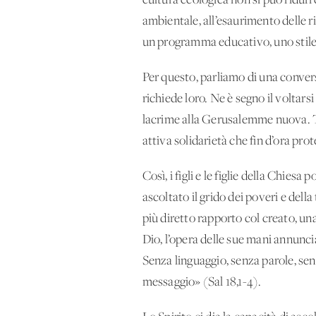
cultura ecologica non si può ridurre
ambientale, all’esaurimento delle r
un programma educativo, uno stile d
Per questo, parliamo di una convers
richiede loro. Ne è segno il voltar
lacrime alla Gerusalemme nuova. Tal
attiva solidarietà che fin d’ora pro
Così, i figli e le figlie della Chie
ascoltato il grido dei poveri e del
più diretto rapporto col creato, una
Dio, l’opera delle sue mani annuncia
Senza linguaggio, senza parole, senza
messaggio» (Sal 18,1-4).