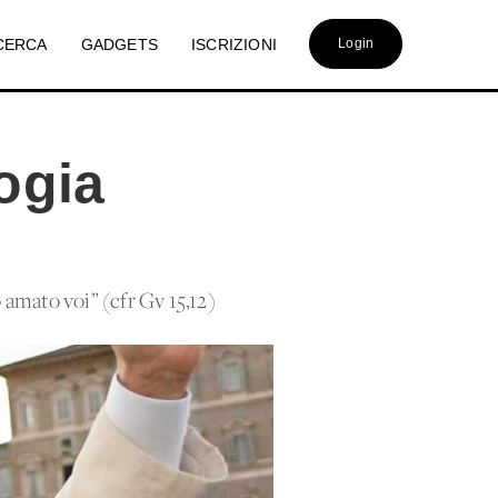
CERCA
GADGETS
ISCRIZIONI
Login
ogia
o amato voi” (cfr Gv 15,12)