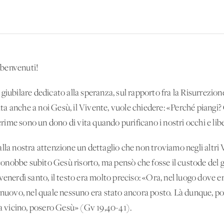
e benvenuti!
giubilare dedicato alla speranza, sul rapporto fra la Risurrezione
olta anche a noi Gesù, il Vivente, vuole chiedere: «Perché piangi? C
acrime sono un dono di vita quando purificano i nostri occhi e lib
lla nostra attenzione un dettaglio che non troviamo negli altri 
obbe subito Gesù risorto, ma pensò che fosse il custode del giar
enerdì santo, il testo era molto preciso: «Ora, nel luogo dove era
 nuovo, nel quale nessuno era stato ancora posto. Là dunque, poi
ra vicino, posero Gesù» (Gv 19,40-41).