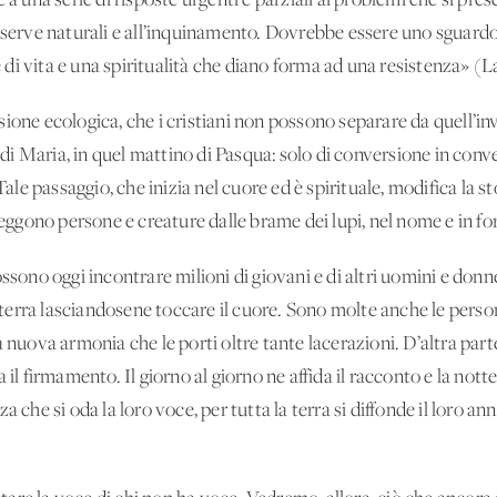
 a una serie di risposte urgenti e parziali ai problemi che si pr
iserve naturali e all’inquinamento. Dovrebbe essere uno sguardo 
i vita e una spiritualità che diano forma ad una resistenza» (Lau
ione ecologica, che i cristiani non possono separare da quell’in
si di Maria, in quel mattino di Pasqua: solo di conversione in con
e passaggio, che inizia nel cuore ed è spirituale, modifica la s
teggono persone e creature dalle brame dei lupi, nel nome e in fo
sa possono oggi incontrare milioni di giovani e di altri uomini e d
la terra lasciandosene toccare il cuore. Sono molte anche le pers
 nuova armonia che le porti oltre tante lacerazioni. D’altra parte,
 il firmamento. Il giorno al giorno ne affida il racconto e la nott
 che si oda la loro voce, per tutta la terra si diffonde il loro an