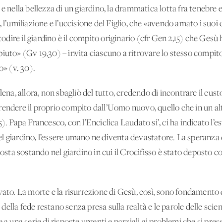
 e nella bellezza di un giardino, la drammatica lotta fra tenebre 
, l’umiliazione e l’uccisione del Figlio, che «avendo amato i suoi
stodire il giardino è il compito originario (cfr Gen 2,15) che Ge
iuto» (Gv 19,30) – invita ciascuno a ritrovare lo stesso compito
o» (v. 30).
lena, allora, non sbagliò del tutto, credendo di incontrare il cust
rendere il proprio compito dall’Uomo nuovo, quello che in un al
5). Papa Francesco, con l’Enciclica Laudato si’, ci ha indicato l
l giardino, l’essere umano ne diventa devastatore. La speranza c
posta sostando nel giardino in cui il Crocifisso è stato deposto 
vato. La morte e la risurrezione di Gesù, così, sono fondamento di
le della fede restano senza presa sulla realtà e le parole delle sc