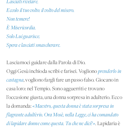
Lasciati rivelare.
Eccolo il tuo volto: il volto del misero.
Non temere!
È Misericordia.
Solo Lui guarisce.
Spera e lasciati smascherare.
Lasciamoci guidare dalla Parola di Dio.
Oggi Gesù inchioda scribi e farisei. Vogliono
prenderlo in
castagna
, vogliono fargli fare un passo falso. Giocano in
casa loro: nel Tempio. Sono agguerriti e trovano
l’occasione giusta, una donna sorpresa in adulterio. Ecco
la domanda:
«Maestro, questa donna è stata sorpresa in
flagrante adultèrio. Ora Mosè, nella Legge, ci ha comandato
di lapidare donne come questa. Tu che ne dici?»
. Lapidaria è