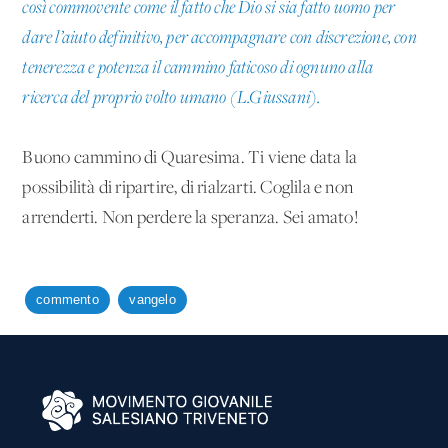
così commovente come il fatto che Dio si sia fatto uomo per
dare l’aiuto definitivo, per accompagnare con discrezione, con
tenerezza e potenza il cammino faticoso di ognuno alla
ricerca del proprio volto umano (L.Giussani).
Buono cammino di Quaresima. Ti viene data la
possibilità di ripartire, di rialzarti. Coglila e non
arrenderti. Non perdere la speranza. Sei amato!
commento
vangelo