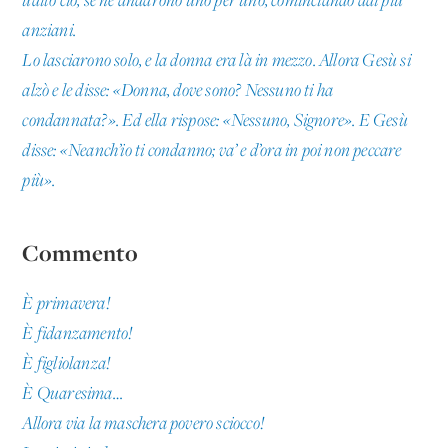
udito ciò, se ne andarono uno per uno, cominciando dai più
anziani.
Lo lasciarono solo, e la donna era là in mezzo. Allora Gesù si
alzò e le disse: «Donna, dove sono? Nessuno ti ha
condannata?». Ed ella rispose: «Nessuno, Signore». E Gesù
disse: «Neanch’io ti condanno; va’ e d’ora in poi non peccare
più».
Commento
È primavera!
È fidanzamento!
È figliolanza!
È Quaresima…
Allora via la maschera povero sciocco!