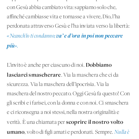
con Gesù abbia cambiato vita: sappiamo solo che,
affinché cambiasse vita e tornasse a vivere, Dio, l’ha
perdonata attraverso Gesù e l’ha inviata verso la libertà:
va’ e d’ora in poi non peccare
«Neanch’io ti condanno;
più
».
Dobbiamo
L’invito è anche per ciascuno di noi.
lasciarci smascherare
. Via la maschera che ci da
sicurezza. Via la maschera dell’ipocrisia. Via la
maschera del nostro peccato. Oggi Gesù fa questo! Con
gli scribi e i farisei, con la donna e con noi. Ci smaschera
e ci riconsegna a noi stessi, nella nostra originalità e
scoprire il nostro volto
verità. È una chiamata per
umano
, volto di figli amati e perdonati. Sempre.
Nulla è