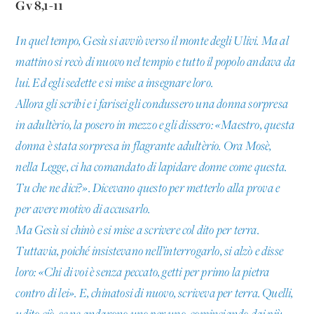
Gv 8,1-11
In quel tempo, Gesù si avviò verso il monte degli Ulivi. Ma al
mattino si recò di nuovo nel tempio e tutto il popolo andava da
lui. Ed egli sedette e si mise a insegnare loro.
Allora gli scribi e i farisei gli condussero una donna sorpresa
in adultèrio, la posero in mezzo e gli dissero: «Maestro, questa
donna è stata sorpresa in flagrante adultèrio. Ora Mosè,
nella Legge, ci ha comandato di lapidare donne come questa.
Tu che ne dici?». Dicevano questo per metterlo alla prova e
per avere motivo di accusarlo.
Ma Gesù si chinò e si mise a scrivere col dito per terra.
Tuttavia, poiché insistevano nell’interrogarlo, si alzò e disse
loro: «Chi di voi è senza peccato, getti per primo la pietra
contro di lei». E, chinatosi di nuovo, scriveva per terra. Quelli,