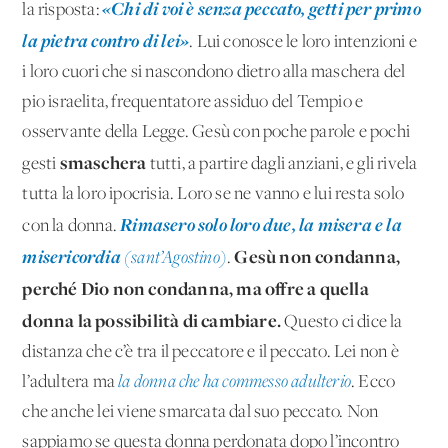
«Chi di voi è senza peccato, getti per primo
la risposta:
la pietra contro di lei»
. Lui conosce le loro intenzioni e
i loro cuori che si nascondono dietro alla maschera del
pio israelita, frequentatore assiduo del Tempio e
osservante della Legge. Gesù con poche parole e pochi
smaschera
gesti
tutti, a partire dagli anziani, e gli rivela
tutta la loro ipocrisia. Loro se ne vanno e lui resta solo
Rimasero solo loro due, la misera e la
con la donna.
misericordia
Gesù non condanna,
(sant’Agostino)
.
perché Dio non condanna, ma offre a quella
donna la possibilità di cambiare.
Questo ci dice la
distanza che c’è tra il peccatore e il peccato. Lei non è
l’adultera ma
la donna che ha commesso adulterio
. Ecco
che anche lei viene smarcata dal suo peccato. Non
sappiamo se questa donna perdonata dopo l’incontro