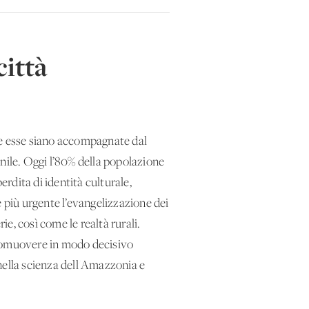
ittà
che esse siano accompagnate dal
nile. Oggi l’80% della popolazione
rdita di identità culturale,
e più urgente l’evangelizzazione dei
ie, così come le realtà rurali.
promuovere in modo decisivo
 nella scienza dell'Amazzonia e