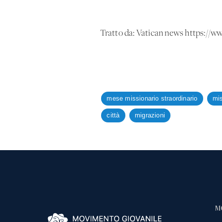
Tratto da: Vatican news https://
mese missionario straordinario
mis
città
migrazioni
M