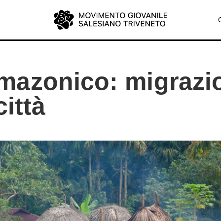
azonico: migrazio
città