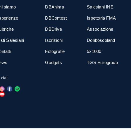
hi siamo
DBAnima
Salesiani INE
sperienze
DBContest
Ispettoria FMA
ubriche
DBDrive
Associazione
sti Salesiani
Iscrizioni
Donboscoland
ntatti
Fotografie
5x1000
ews
Gadgets
TGS Eurogroup
cial