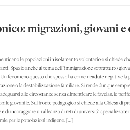
co: migrazioni, giovani e c
i dimenticano le popolazioni in isolamento volontario e si chiede 
ranti. Spazio anche al tema dell’’immigrazione soprattutto giova
. Un fenomeno questo che spesso ha come ricadute negative la pe
grazione o la destabilizzazione familiare. Si rende dunque sempr
adeguarsi alle circostanze senza dimenticare le favelas, le perifer
ale giovanile. Sul fronte pedagogico si chiede alla Chiesa di 
 e di incoraggiare un'alleanza di reti di università specializzate
rale per le popolazioni indigene. [...]