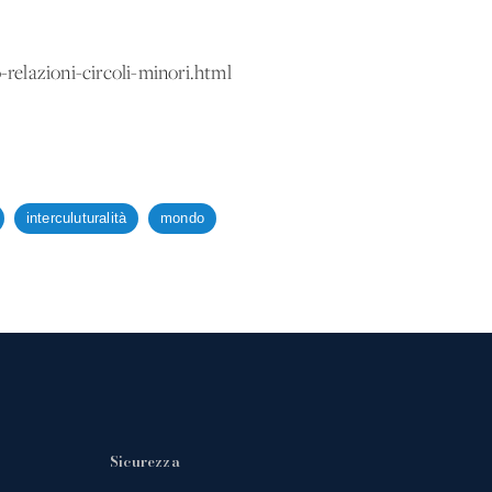
relazioni-circoli-minori.html
interculuturalità
mondo
Sicurezza