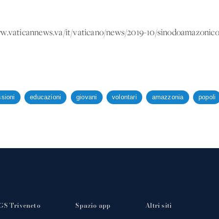
www.vaticannews.va/it/vaticano/news/2019-10/sinodoamazonico-
sioni
educazioni
giovani
volontari
amazzonia
popoli
GS Triveneto
Spazio app
Altri siti