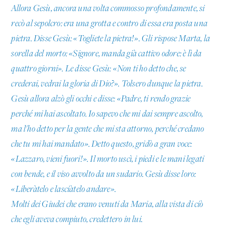
Allora Gesù, ancora una volta commosso profondamente, si
recò al sepolcro: era una grotta e contro di essa era posta una
pietra. Disse Gesù: «Togliete la pietra!». Gli rispose Marta, la
sorella del morto: «Signore, manda già cattivo odore: è lì da
quattro giorni». Le disse Gesù: «Non ti ho detto che, se
crederai, vedrai la gloria di Dio?». Tolsero dunque la pietra.
Gesù allora alzò gli occhi e disse: «Padre, ti rendo grazie
perché mi hai ascoltato. Io sapevo che mi dai sempre ascolto,
ma l'ho detto per la gente che mi sta attorno, perché credano
che tu mi hai mandato». Detto questo, gridò a gran voce:
«Lazzaro, vieni fuori!». Il morto uscì, i piedi e le mani legati
con bende, e il viso avvolto da un sudario. Gesù disse loro:
«Liberàtelo e lasciàtelo andare».
Molti dei Giudei che erano venuti da Maria, alla vista di ciò
che egli aveva compiuto, credettero in lui.