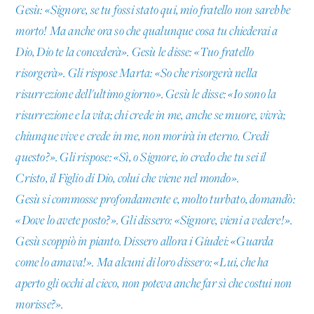
Gesù: «Signore, se tu fossi stato qui, mio fratello non sarebbe
morto! Ma anche ora so che qualunque cosa tu chiederai a
Dio, Dio te la concederà». Gesù le disse: «Tuo fratello
risorgerà». Gli rispose Marta: «So che risorgerà nella
risurrezione dell'ultimo giorno». Gesù le disse: «Io sono la
risurrezione e la vita; chi crede in me, anche se muore, vivrà;
chiunque vive e crede in me, non morirà in eterno. Credi
questo?». Gli rispose: «Sì, o Signore, io credo che tu sei il
Cristo, il Figlio di Dio, colui che viene nel mondo».
Gesù si commosse profondamente e, molto turbato, domandò:
«Dove lo avete posto?». Gli dissero: «Signore, vieni a vedere!».
Gesù scoppiò in pianto. Dissero allora i Giudei: «Guarda
come lo amava!». Ma alcuni di loro dissero: «Lui, che ha
aperto gli occhi al cieco, non poteva anche far sì che costui non
morisse?».