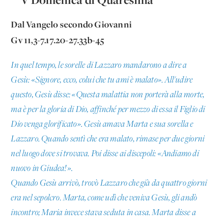
Dal Vangelo secondo Giovanni
Gv 11,3-7.17.20-27.33b-45
In quel tempo, le sorelle di Lazzaro mandarono a dire a
Gesù: «Signore, ecco, colui che tu ami è malato». All'udire
questo, Gesù disse: «Questa malattia non porterà alla morte,
ma è per la gloria di Dio, affinché per mezzo di essa il Figlio di
Dio venga glorificato». Gesù amava Marta e sua sorella e
Lazzaro. Quando sentì che era malato, rimase per due giorni
nel luogo dove si trovava. Poi disse ai discepoli: «Andiamo di
nuovo in Giudea!».
Quando Gesù arrivò, trovò Lazzaro che già da quattro giorni
era nel sepolcro. Marta, come udì che veniva Gesù, gli andò
incontro; Maria invece stava seduta in casa. Marta disse a