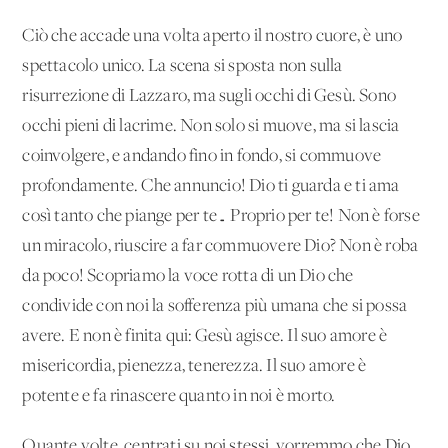
Ciò che accade una volta aperto il nostro cuore, è uno
spettacolo unico. La scena si sposta non sulla
risurrezione di Lazzaro, ma sugli occhi di Gesù. Sono
occhi pieni di lacrime. Non solo si muove, ma si lascia
coinvolgere, e andando fino in fondo, si commuove
profondamente. Che annuncio! Dio ti guarda e ti ama
così tanto che piange per te… Proprio per te! Non è forse
un miracolo, riuscire a far commuovere Dio? Non è roba
da poco! Scopriamo la voce rotta di un Dio che
condivide con noi la sofferenza più umana che si possa
avere. E non è finita qui: Gesù agisce. Il suo amore è
misericordia, pienezza, tenerezza. Il suo amore è
potente e fa rinascere quanto in noi è morto.
Quante volte, centrati su noi stessi, vorremmo che Dio