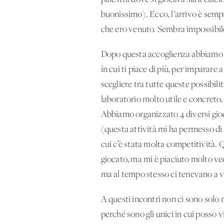
buonissimo). Ecco, l’arrivo è semp
che ero venuto. Sembra impossibile,
Dopo questa accoglienza abbiamo vis
in cui ti piace di più, per imparare
scegliere tra tutte queste possibil
laboratorio molto utile e concreto, 
Abbiamo organizzato 4 diversi gioc
(questa attività mi ha permesso d
cui c’è stata molta competitività. Q
giocato, ma mi è piaciuto molto ved
ma al tempo stesso ci tenevano a v
A questi incontri non ci sono solo
perché sono gli unici in cui posso 