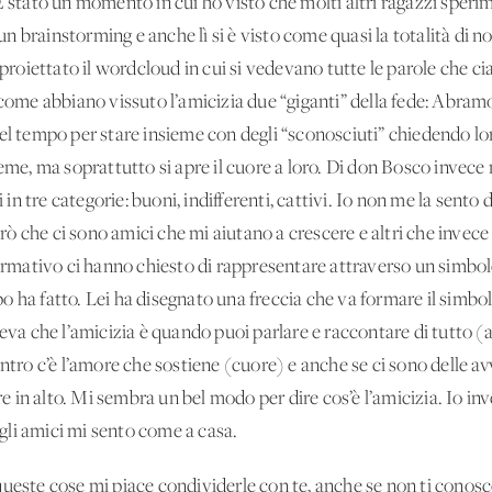
É stato un momento in cui ho visto che molti altri ragazzi speri
 brainstorming e anche lì si è visto come quasi la totalità di no
o proiettato il wordcloud in cui si vedevano tutte le parole che c
o come abbiano vissuto l’amicizia due “giganti” della fede: Abr
el tempo per stare insieme con degli “sconosciuti” chiedendo loro
ieme, ma soprattutto si apre il cuore a loro. Di don Bosco invece
i in tre categorie: buoni, indifferenti, cattivi. Io non me la sento 
ò che ci sono amici che mi aiutano a crescere e altri che invec
ativo ci hanno chiesto di rappresentare attraverso un simbolo,
ha fatto. Lei ha disegnato una freccia che va formare il simbolo 
va che l’amicizia è quando puoi parlare e raccontare di tutto (all’
entro c’è l’amore che sostiene (cuore) e anche se ci sono delle a
 in alto. Mi sembra un bel modo per dire cos’è l’amicizia. Io 
li amici mi sento come a casa.
queste cose mi piace condividerle con te, anche se non ti conos