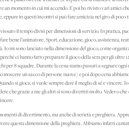
re un momento in cui mi accendo. E poi ho rivisto vari amici ch
 eppure in questi incontri si può fare amicizia nel giro di poco
suto il tempo divisi per dimensioni di servizio. In pratica, puoi
 a fare bene l’animatore. Sport, educazione, gioco, assistenza, tea
ità. Io mi sono lanciato nella dimensione del gioco, come organiz
perché ci hanno fatto preparare il gioco della sera per gli oltre
hi per 8 squadre. Durante la cena siamo passati a segnare ogni
i conoscere un sacco di persone nuove) e poi dopo cena abbiamo
uando si gioca, si vuole sempre dare il meglio di sé e vincere. Io
ere che grazie a me gli altri si sono divertiti molto. Vedevo che
incere.
 momenti di divertimento, ma anche di serietà e preghiera. Ap
vivere questa dimensione della preghiera. Abbiamo infatti cantato