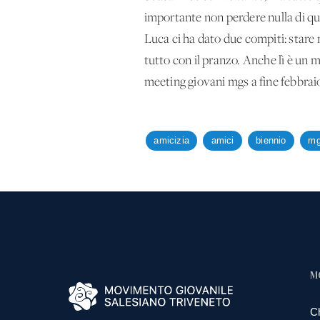
importante non perdere nulla di qu
Luca ci ha dato due compiti: stare
tutto con il pranzo. Anche lì è un m
meeting giovani mgs a fine febbraio,
amicizia
amici
biennio
m
M
C