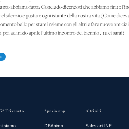
anto abbiamo fatto. Concludo dicendoti che abbiamo finito l’in
 nel silenzio e gustare ogni istante della nostra vita (Come di
omento bello per stare insieme con gli altri e fare nuove amicizi
 poi ad inizio aprile l’ultimo incontro del biennio… tu ci sarai?
gs
GS Triveneto
Spazio app
Altri siti
hi siamo
DBAnima
Salesiani INE