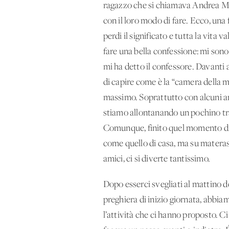
ragazzo che si chiamava Andrea Mand
con il loro modo di fare. Ecco, una f
perdi il significato e tutta la vita 
fare una bella confessione: mi sono
mi ha detto il confessore. Davanti 
di capire come è la “camera della mi
massimo. Soprattutto con alcuni ami
stiamo allontanando un pochino tr
Comunque, finito quel momento di p
come quello di casa, ma su materass
amici, ci si diverte tantissimo.
Dopo esserci svegliati al mattino d
preghiera di inizio giornata, abbia
l’attività che ci hanno proposto. C