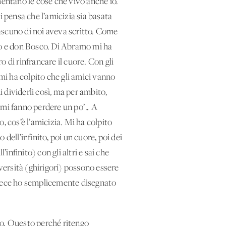
mentano le cose che vivo anche io.
i pensa che l’amicizia sia basata
iascuno di noi aveva scritto. Come
amo e don Bosco. Di Abramo mi ha
 di rinfrancare il cuore. Con gli
 mi ha colpito che gli amici vanno
di dividerli così, ma per ambito,
e mi fanno perdere un po’… A
 cos’è l’amicizia. Mi ha colpito
dell’infinito, poi un cuore, poi dei
infinito) con gli altri e sai che
vversità (ghirigori) possono essere
invece ho semplicemente disegnato
co. Questo perché ritengo