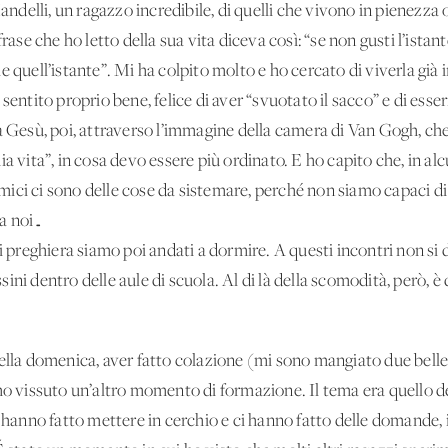
elli, un ragazzo incredibile, di quelli che vivono in pienezza ogn
rase che ho letto della sua vita diceva così: “se non gusti l’istan
vale quell’istante”. Mi ha colpito molto e ho cercato di viverla già 
 sentito proprio bene, felice di aver “svuotato il sacco” e di ess
a Gesù, poi, attraverso l’immagine della camera di Van Gogh, ch
a vita”, in cosa devo essere più ordinato. E ho capito che, in alc
ci ci sono delle cose da sistemare, perché non siamo capaci di 
a noi…
reghiera siamo poi andati a dormire. A questi incontri non si d
ini dentro delle aule di scuola. Al di là della scomodità, però, 
ella domenica, aver fatto colazione (mi sono mangiato due belle fe
mo vissuto un’altro momento di formazione. Il tema era quello d
i hanno fatto mettere in cerchio e ci hanno fatto delle domande, 