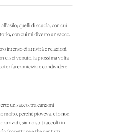
l’asilo; quelli di scuola, con cui
atorio, con cui mi diverto un sacco.
o intenso di attività e relazioni.
n ci sei venuto, la prossima volta
 poter fare amicizia e condividere
verte un sacco, tra canzoni
ito molto, perché pioveva, e io non
arrivati, siamo stati accolti in
nda (panettone e the per tutti,