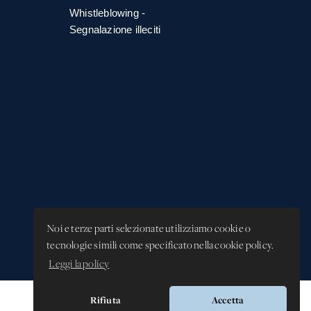
Whistleblowing -
Segnalazione illeciti
Noi e terze parti selezionate utilizziamo cookie o
tecnologie simili come specificato nella cookie policy.
Leggi la policy
Rifiuta
Accetta
Versione app: 3.64.2 (18ea8745)