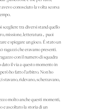
e avevo conosciuto la volta scorsa
 tempo.
 scegliere tra diversi stand quello
tro, missione, letteratura… puoi
zare e spiegare un gioco. É stato un
 120 ragazzi che eravamo presenti.
 ragazzo con il numero di squadra
 dato il via a questo momento in
 però ho fatto l’arbitro. Non ho
 ci stavano, ridevano, scherzavano,
prezzo molto anche questi momenti,
 e ascoltato la storia di un