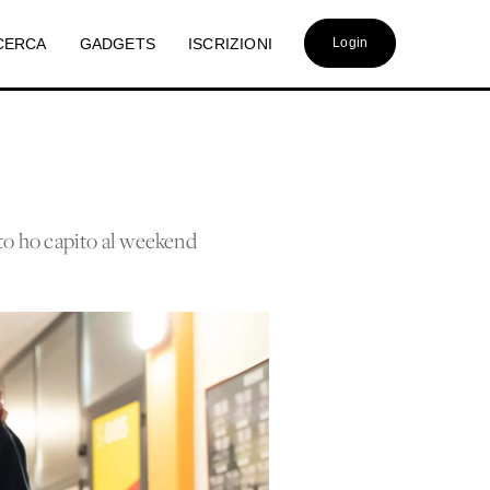
CERCA
GADGETS
ISCRIZIONI
Login
sto ho capito al weekend