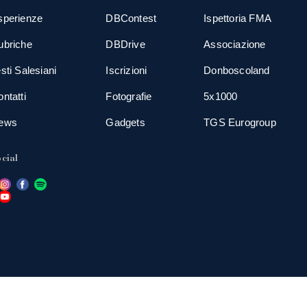
sperienze
DBContest
Ispettoria FMA
ubriche
DBDrive
Associazione
sti Salesiani
Iscrizioni
Donboscoland
ntatti
Fotografie
5x1000
ews
Gadgets
TGS Eurogroup
cial