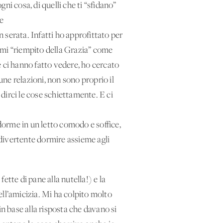
i cosa, di quelli che ti “sfidano”
te
in serata. Infatti ho approfittato per
ermi “riempito della Grazia” come
e ci hanno fatto vedere, ho cercato
une relazioni, non sono proprio il
dirci le cose schiettamente. E ci
orme in un letto comodo e soffice,
è divertente dormire assieme agli
tte di pane alla nutella!) e la
ell’amicizia. Mi ha colpito molto
in base alla risposta che davano si