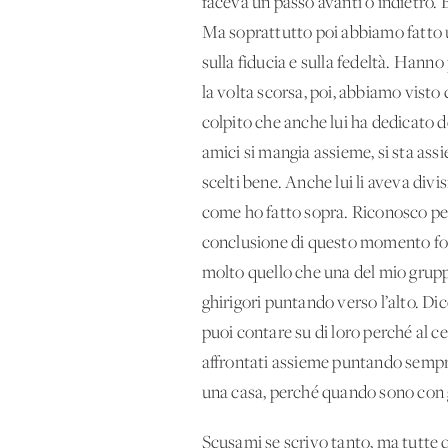
faceva un passo avanti o indietro. 
Ma soprattutto poi abbiamo fatto un
sulla fiducia e sulla fedeltà. Hann
la volta scorsa, poi, abbiamo vist
colpito che anche lui ha dedicato d
amici si mangia assieme, si sta ass
scelti bene. Anche lui li aveva divis
come ho fatto sopra. Riconosco per
conclusione di questo momento form
molto quello che una del mio gruppo 
ghirigori puntando verso l’alto. Dice
puoi contare su di loro perché al c
affrontati assieme puntando sempre
una casa, perché quando sono con g
Scusami se scrivo tanto, ma tutte 