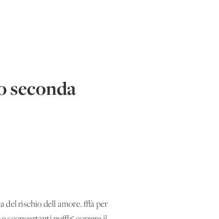
po seconda
a del rischio dell'amore. √à per