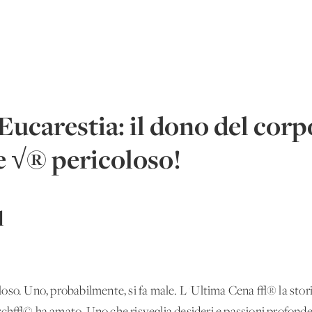
Eucarestia: il dono del cor
 √® pericoloso!
l
oso. Uno, probabilmente, si fa male. L 'Ultima Cena √® la stori