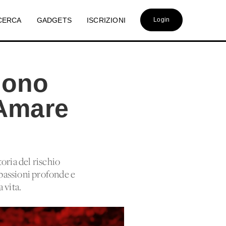
CERCA
GADGETS
ISCRIZIONI
Login
 dono
 Amare
oria del rischio
 passioni profonde e
 vita.