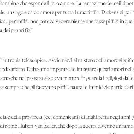
il bambino che espande il loro amore. La tentazione dei celibi p
 un vago e caldo amore per tutta l'umanit√†. Dickens ci parla,
pica', perch√© non poteva vedere niente che fosse pi√π in qua de
 dei propri figli.
ilantropia telescopica. Avvicinarci al mistero dell'amore signif
fondo affetto. Dobbiamo imparare ad integrare questi amori nella
no che nel passato si soleva mettere in guardia i religiosi dalle '
sempre che gli facevano pi√π paura le 'inimicizie particolari'
iale della provincia (dei domenicani) di Inghilterra negli anni '
 di nome Hubert van Zeller, che dopo la guerra divenne un famoso