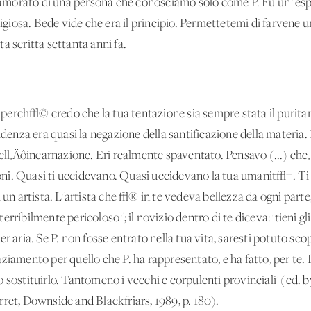
amorato di una persona che conosciamo solo come P. Fu un 'es
eligiosa. Bede vide che era il principio. Permettetemi di farvene 
a scritta settanta anni fa.
erch√© credo che la tua tentazione sia sempre stata il puritan
nza era quasi la negazione della santificazione della materia.
‚Äôincarnazione. Eri realmente spaventato. Pensavo (...) che, 
izioni. Quasi ti uccidevano. Quasi uccidevano la tua umanit√†. T
i un artista. L'artista che √® in te vedeva bellezza da ogni part
ribilmente pericoloso '; il novizio dentro di te diceva: 'tieni gli
r aria. Se P. non fosse entrato nella tua vita, saresti potuto sc
ziamento per quello che P. ha rappresentato, e ha fatto, per te.
o sostituirlo. Tantomeno i vecchi e corpulenti provinciali' (ed.
ret, Downside and Blackfriars, 1989, p. 180).