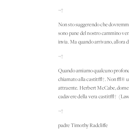
¬†
Non sto suggerendo che dovremmo tut
sono pane del nostro cammino verso
invia. Ma quando arrivano, allora
¬†
Quando amiamo qualcuno profondam
chiamato alla castit√†. Non √® una
attraente. Herbert McCabe, domen
cadavere della vera castit√†' (Law,
¬†
padre Timothy Radcliffe