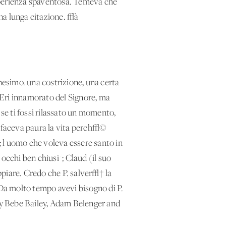
perienza spaventosa. Temeva che
una lunga citazione. √à
esimo. una costrizione, una certa
 Eri innamorato del Signore, ma
se ti fossi rilassato un momento,
i faceva paura la vita perch√©
e; l'uomo che voleva essere santo in
 occhi ben chiusi '; Claud (il suo
oppiare. Credo che P. salver√† la
 Da molto tempo avevi bisogno di P.
 by Bebe Bailey, Adam Belenger and