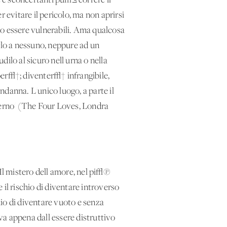
e sconcertanti pu√≤ correre il
 evitare il pericolo, ma non aprirsi
o essere vulnerabili. Ama qualcosa
rlo a nessuno, neppure ad un
ilo al sicuro nell'urna o nella
per√†; diventer√† infrangibile,
ondanna. L'unico luogo, a parte il
nferno' (The Four Loves, Londra
 Il mistero dell'amore, nel pi√π
il rischio di diventare introverso
io di diventare vuoto e senza
va appena dall'essere distruttivo