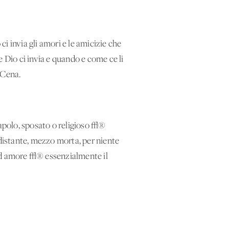
i invia gli amori e le amicizie che
Dio ci invia e quando e come ce li
 Cena.
polo, sposato o religioso √®
distante, mezzo morta, per niente
 d'amore √® essenzialmente il