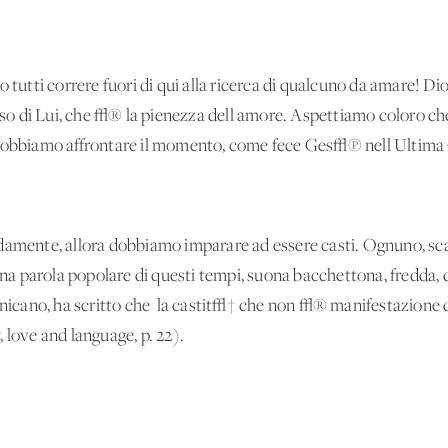
ti correre fuori di qui alla ricerca di qualcuno da amare! Dio c
 di Lui, che √® la pienezza dell'amore. Aspettiamo coloro che 
 dobbiamo affrontare il momento, come fece Ges√π nell'Ultima
ente, allora dobbiamo imparare ad essere casti. Ognuno, sca
 parola popolare di questi tempi, suona bacchettona, fredda, 
icano, ha scritto che 'la castit√† che non √® manifestazione
 love and language, p. 22).