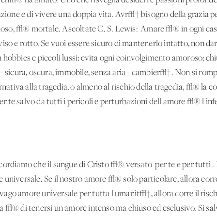
√© ha amato. Uno che risveglia desideri e passioni profonde 
azione e di vivere una doppia vita. Avr√† bisogno della grazia per
so, √® mortale. Ascoltate C. S. Lewis: 'Amare √® in ogni cas
iso e rotto. Se vuoi essere sicuro di mantenerlo intatto, non da
hobbies e piccoli lussi; evita ogni coinvolgimento amoroso; chiud
 - sicura, oscura, immobile, senza aria - cambier√†. Non si rom
rnativa alla tragedia, o almeno al rischio della tragedia, √® la c
nte salvo da tutti i pericoli e perturbazioni dell'amore √® l'i
ordiamo che il sangue di Cristo √® versato 'per te e per tutti'.
universale. Se il nostro amore √® solo particolare, allora corre 
ago amore universale per tutta l'umanit√†, allora corre il risch
a √® di tenersi un amore intenso ma chiuso ed esclusivo. Si sal