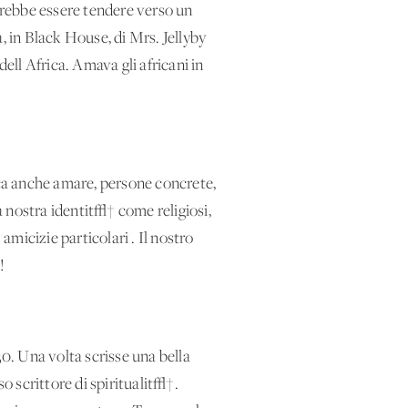
otrebbe essere tendere verso un
 in Black House, di Mrs. Jellyby
ll'Africa. Amava gli africani in
ica anche amare, persone concrete,
 nostra identit√† come religiosi,
amicizie particolari'. Il nostro
!
30. Una volta scrisse una bella
 scrittore di spiritualit√†.