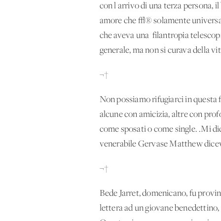
con l'arrivo di una terza persona, 
amore che √® solamente universale,
che aveva una 'filantropia telesco
generale, ma non si curava della vita
¬†
Non possiamo rifugiarci in questa f
alcune con amicizia, altre con pro
come sposati o come single. .Mi dico
venerabile Gervase Matthew diceva 
¬†
Bede Jarret, domenicano, fu provinc
lettera ad un giovane benedettino,