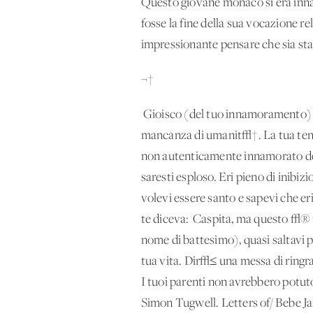
Questo giovane monaco si era inn
fosse la fine della sua vocazione r
impressionante pensare che sia stat
¬†
'Gioisco (del tuo innamoramento) p
mancanza di umanit√†. La tua tende
non autenticamente innamorato dell
saresti esploso. Eri pieno di inib
volevi essere santo e sapevi che er
te diceva: 'Caspita, ma questo √® ter
nome di battesimo), quasi saltavi pe
tua vita. Dir√≤ una messa di ringra
I tuoi parenti non avrebbero potut
Simon Tugwell. Letters of/ Bebe Jar