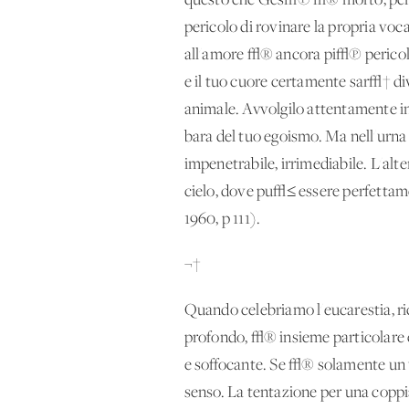
questo che Ges√π √® morto, perch
pericolo di rovinare la propria voc
all'amore √® ancora pi√π pericolo
e il tuo cuore certamente sar√† div
animale. Avvolgilo attentamente in 
bara del tuo egoismo. Ma nell'urna
impenetrabile, irrimediabile. L'alte
cielo, dove pu√≤ essere perfettame
1960, p 111).
¬†
Quando celebriamo l'eucarestia, ric
profondo, √® insieme particolare e 
e soffocante. Se √® solamente un v
senso. La tentazione per una coppi