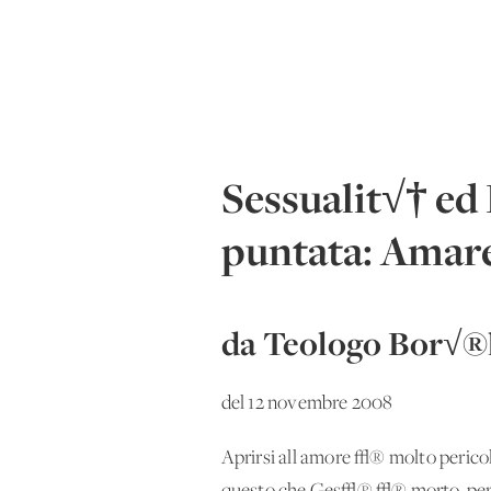
Sessualit√† ed 
puntata: Amare
da Teologo Bor√®
del 12 novembre 2008
Aprirsi all'amore √® molto pericol