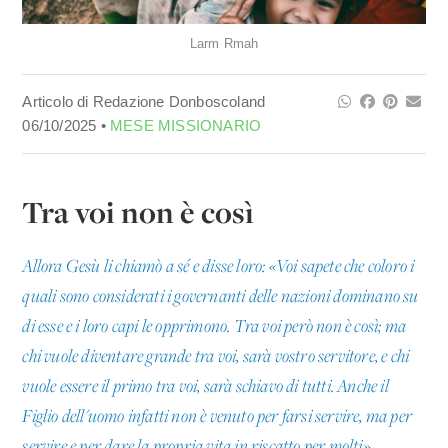
Larm Rmah
Articolo di Redazione Donboscoland
06/10/2025 •
MESE MISSIONARIO
Tra voi non è così
Allora Gesù li chiamò a sé e disse loro: «Voi sapete che coloro i
quali sono considerati i governanti delle nazioni dominano su
di esse e i loro capi le opprimono. Tra voi però non è così; ma
chi vuole diventare grande tra voi, sarà vostro servitore, e chi
vuole essere il primo tra voi, sarà schiavo di tutti. Anche il
Figlio dell'uomo infatti non è venuto per farsi servire, ma per
servire e per dare la propria vita in riscatto per molti».