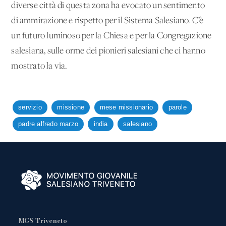
diverse città di questa zona ha evocato un sentimento
di ammirazione e rispetto per il Sistema Salesiano. C’è
un futuro luminoso per la Chiesa e per la Congregazione
salesiana, sulle orme dei pionieri salesiani che ci hanno
mostrato la via.
servizio
missione
mese missionario
parole
padre alfredo marzo
india
salesiano
MGS Triveneto