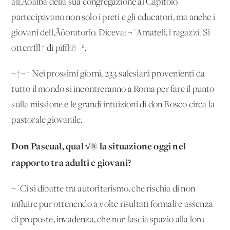
all‚Äôalba della sua congregazione al Capitolo
partecipavano non solo i preti e gli educatori, ma anche i
giovani dell‚Äôoratorio. Diceva: ¬´Amateli, i ragazzi. Si
otterr√† di pi√π¬ª.
¬†¬† Nei prossimi giorni, 233 salesiani provenienti da
tutto il mondo si incontreranno a Roma per fare il punto
sulla missione e le grandi intuizioni di don Bosco circa la
pastorale giovanile.
Don Pascual, qual √® la situazione oggi nel
rapporto tra adulti e giovani?
¬´Ci si dibatte tra autoritarismo, che rischia di non
influire pur ottenendo a volte risultati formali e assenza
di proposte, invadenza, che non lascia spazio alla loro