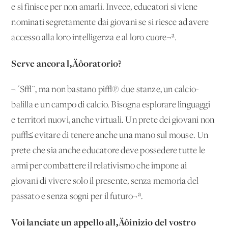
e si finisce per non amarli. Invece, educatori si viene
nominati segretamente dai giovani se si riesce ad avere
accesso alla loro intelligenza e al loro cuore¬ª.
Serve ancora l‚Äôoratorio?
¬´S√¨, ma non bastano pi√π due stanze, un calcio-
balilla e un campo di calcio. Bisogna esplorare linguaggi
e territori nuovi, anche virtuali. Un prete dei giovani non
pu√≤ evitare di tenere anche una mano sul mouse. Un
prete che sia anche educatore deve possedere tutte le
armi per combattere il relativismo che impone ai
giovani di vivere solo il presente, senza memoria del
passato e senza sogni per il futuro¬ª.
Voi lanciate un appello all‚Äôinizio del vostro