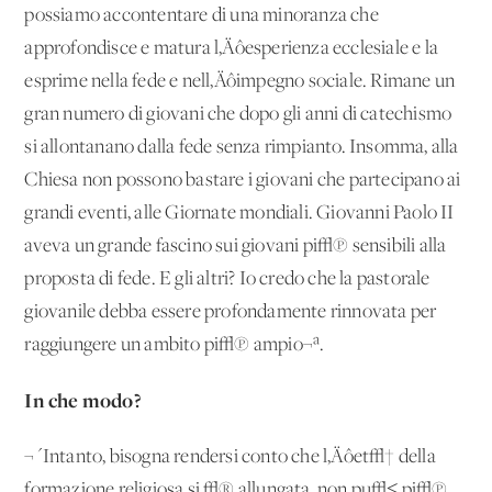
possiamo accontentare di una minoranza che
approfondisce e matura l‚Äôesperienza ecclesiale e la
esprime nella fede e nell‚Äôimpegno sociale. Rimane un
gran numero di giovani che dopo gli anni di catechismo
si allontanano dalla fede senza rimpianto. Insomma, alla
Chiesa non possono bastare i giovani che partecipano ai
grandi eventi, alle Giornate mondiali. Giovanni Paolo II
aveva un grande fascino sui giovani pi√π sensibili alla
proposta di fede. E gli altri? Io credo che la pastorale
giovanile debba essere profondamente rinnovata per
raggiungere un ambito pi√π ampio¬ª.
In che modo?
¬´Intanto, bisogna rendersi conto che l‚Äôet√† della
formazione religiosa si √® allungata, non pu√≤ pi√π