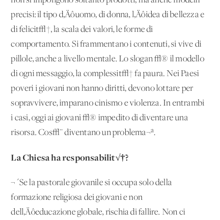
non si impongono soltanto prodotti, ma anche modelli
precisi: il tipo d‚Äôuomo, di donna, l‚Äôidea di bellezza e
di felicit√†, la scala dei valori, le forme di
comportamento. Si frammentano i contenuti, si vive di
pillole, anche a livello mentale. Lo slogan √® il modello
di ogni messaggio, la complessit√† fa paura. Nei Paesi
poveri i giovani non hanno diritti, devono lottare per
sopravvivere, imparano cinismo e violenza. In entrambi
i casi, oggi ai giovani √® impedito di diventare una
risorsa. Cos√¨ diventano un problema¬ª.
La Chiesa
ha responsabilit√†?
¬´Se la pastorale giovanile si occupa solo della
formazione religiosa dei giovani e non
dell‚Äôeducazione globale, rischia di fallire. Non ci