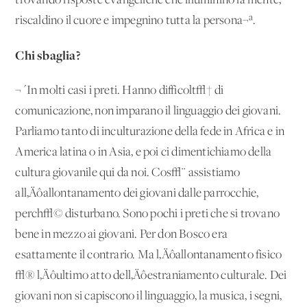
trovando risposte evangeliche che illuminino la mente,
riscaldino il cuore e impegnino tutta la persona¬ª.
Chi sbaglia?
¬´In molti casi i preti. Hanno difficolt√† di
comunicazione, non imparano il linguaggio dei giovani.
Parliamo tanto di inculturazione della fede in Africa e in
America latina o in Asia, e poi ci dimentichiamo della
cultura giovanile qui da noi. Cos√¨ assistiamo
all‚Äôallontanamento dei giovani dalle parrocchie,
perch√© disturbano. Sono pochi i preti che si trovano
bene in mezzo ai giovani. Per don Bosco era
esattamente il contrario. Ma l‚Äôallontanamento fisico
√® l‚Äôultimo atto dell‚Äôestraniamento culturale. Dei
giovani non si capiscono il linguaggio, la musica, i segni,