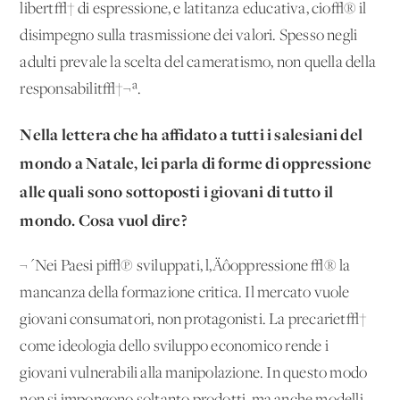
libert√† di espressione, e latitanza educativa, cio√® il
disimpegno sulla trasmissione dei valori. Spesso negli
adulti prevale la scelta del cameratismo, non quella della
responsabilit√†¬ª.
Nella lettera che ha affidato a tutti i salesiani del
mondo a Natale, lei parla di forme di oppressione
alle quali sono sottoposti i giovani di tutto il
mondo. Cosa vuol dire?
¬´Nei Paesi pi√π sviluppati, l‚Äôoppressione √® la
mancanza della formazione critica. Il mercato vuole
giovani consumatori, non protagonisti. La precariet√†
come ideologia dello sviluppo economico rende i
giovani vulnerabili alla manipolazione. In questo modo