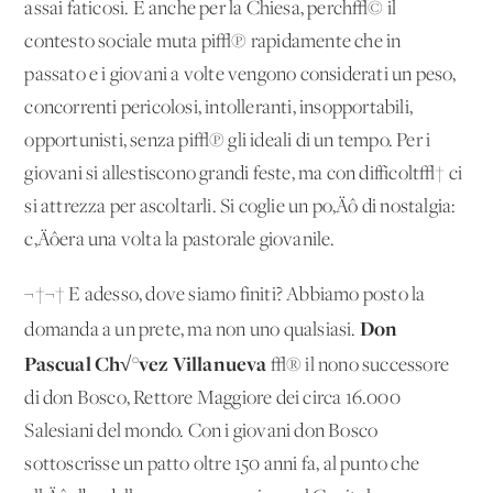
assai faticosi. E anche per la Chiesa, perch√© il
contesto sociale muta pi√π rapidamente che in
passato e i giovani a volte vengono considerati un peso,
concorrenti pericolosi, intolleranti, insopportabili,
opportunisti, senza pi√π gli ideali di un tempo. Per i
giovani si allestiscono grandi feste, ma con difficolt√† ci
si attrezza per ascoltarli. Si coglie un po‚Äô di nostalgia:
c‚Äôera una volta la pastorale giovanile.
¬†¬† E adesso, dove siamo finiti? Abbiamo posto la
Don
domanda a un prete, ma non uno qualsiasi.
Pascual Ch√°vez Villanueva
√® il nono successore
di don Bosco, Rettore Maggiore dei circa 16.000
Salesiani del mondo. Con i giovani don Bosco
sottoscrisse un patto oltre 150 anni fa, al punto che