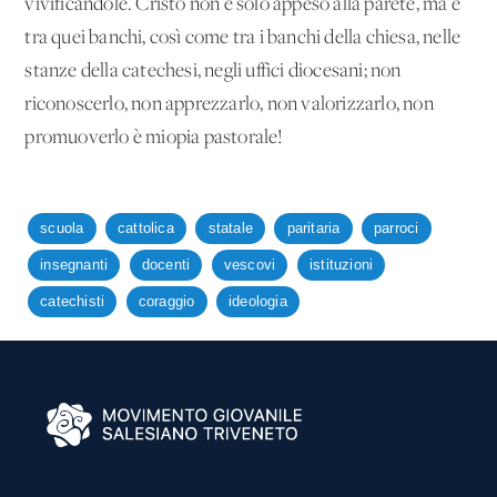
vivificandole. Cristo non è solo appeso alla parete, ma è
tra quei banchi, così come tra i banchi della chiesa, nelle
stanze della catechesi, negli uffici diocesani; non
riconoscerlo, non apprezzarlo, non valorizzarlo, non
promuoverlo è miopia pastorale!
scuola
cattolica
statale
paritaria
parroci
insegnanti
docenti
vescovi
istituzioni
catechisti
coraggio
ideologia