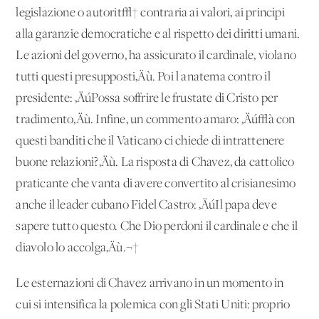
legislazione o autorit√† contraria ai valori, ai principi
alla garanzie democratiche e al rispetto dei diritti umani.
Le azioni del governo, ha assicurato il cardinale, violano
tutti questi presupposti‚Äù. Poi l'anatema contro il
presidente: ‚ÄúPossa soffrire le frustate di Cristo per
tradimento‚Äù. Infine, un commento amaro: ‚Äú√à con
questi banditi che il Vaticano ci chiede di intrattenere
buone relazioni?‚Äù. La risposta di Chavez, da cattolico
praticante che vanta di avere convertito al crisianesimo
anche il leader cubano Fidel Castro: ‚ÄúIl papa deve
sapere tutto questo. Che Dio perdoni il cardinale e che il
diavolo lo accolga‚Äù.¬†
Le esternazioni di Chavez arrivano in un momento in
cui si intensifica la polemica con gli Stati Uniti: proprio