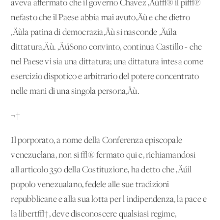
aveva affermato che il governo Chavez ‚Äú√® il pi√π
nefasto che il Paese abbia mai avuto‚Äù e che dietro
‚Äùla patina di democrazia‚Äù si nasconde ‚Äúla
dittatura‚Äù. ‚ÄúSono convinto, continua Castillo - che
nel Paese vi sia una dittatura; una dittatura intesa come
esercizio dispotico e arbitrario del potere concentrato
nelle mani di una singola persona‚Äù.
¬†
Il porporato, a nome della Conferenza episcopale
venezuelana, non si √® fermato qui e, richiamandosi
all'articolo 350 della Costituzione, ha detto che ‚Äúil
popolo venezualano, fedele alle sue tradizioni
repubblicane e alla sua lotta per l'indipendenza, la pace e
la libert√†, deve disconoscere qualsiasi regime,