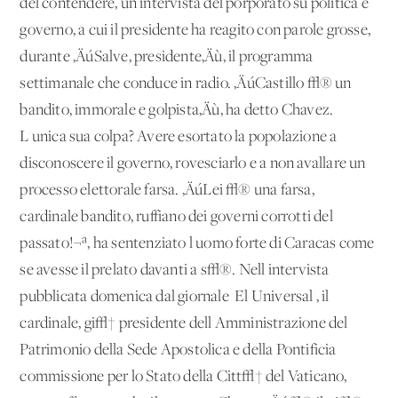
del contendere, un'intervista del porporato su politica e
governo, a cui il presidente ha reagito con parole grosse,
durante ‚ÄúSalve, presidente‚Äù, il programma
settimanale che conduce in radio. ‚ÄúCastillo √® un
bandito, immorale e golpista‚Äù, ha detto Chavez.
L'unica sua colpa? Avere esortato la popolazione a
disconoscere il governo, rovesciarlo e a non avallare un
processo elettorale farsa. ‚ÄúLei √® una farsa,
cardinale bandito, ruffiano dei governi corrotti del
passato!¬ª, ha sentenziato l'uomo forte di Caracas come
se avesse il prelato davanti a s√®. Nell'intervista
pubblicata domenica dal giornale 'El Universal', il
cardinale, gi√† presidente dell'Amministrazione del
Patrimonio della Sede Apostolica e della Pontificia
commissione per lo Stato della Citt√† del Vaticano,