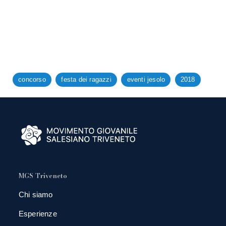
concorso
festa dei ragazzi
eventi jesolo
2018
MGS Triveneto
Chi siamo
Esperienze