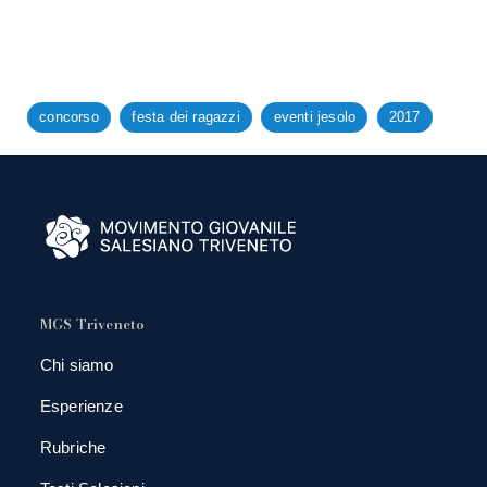
concorso
festa dei ragazzi
eventi jesolo
2017
MGS Triveneto
Chi siamo
Esperienze
Rubriche