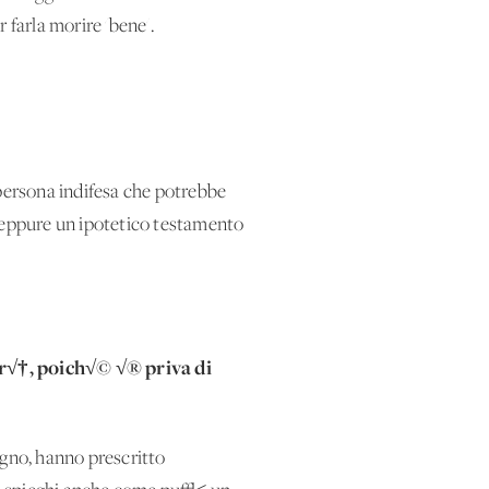
 farla morire 'bene'.
persona indifesa che potrebbe
 neppure un ipotetico testamento
ir√†, poich√© √® priva di
ugno, hanno prescritto