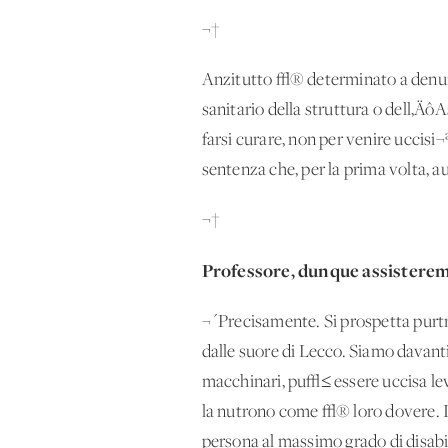
¬†
Anzitutto √® determinato a denunc
sanitario della struttura o dell‚Äô
farsi curare, non per venire uccisi¬
sentenza che, per la prima volta, au
¬†
Professore, dunque assisteremo
¬´Precisamente. Si prospetta pur
dalle suore di Lecco. Siamo davant
macchinari, pu√≤ essere uccisa lev
la nutrono come √® loro dovere. Inv
persona al massimo grado di disabil