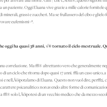
ire per arrivare alla morte. Gi√† che c‚Äô√®, questo signore 
a un paziente. Oggi Eluana vive grazie a mille calorie fornitele
 di minerali, grassi e zuccheri. Ma se frullassero del cibo e gliel
 trovare eufemismi¬ª.
he oggi ha quasi 38 anni, √® tornato il ciclo mestruale. 
a correlazione. Ma √® altrettanto vero che generalmente negli s
 di un ciclo che ritorna dopo quasi 17 anni. √à un caso unico, 
si e nell‚Äôipotalamo di Eluana. Questo non vuol dire, per√≤, 
arattere psicanalitico: non avendo altre forme di comunicazione
 √® solo l‚Äôipotesi di un vecchio medico che da mezzo secolo 