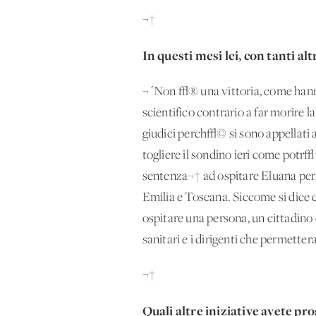
¬†
In questi mesi lei, con tanti a
¬´Non √® una vittoria, come hanno
scientifico contrario a far morire 
giudici perch√© si sono appellati a
togliere il sondino ieri come potr√
sentenza¬† ad ospitare Eluana per
Emilia e Toscana. Siccome si dice c
ospitare una persona, un cittadino
sanitari e i dirigenti che permett
¬†
Quali altre iniziative avete pr