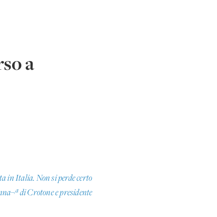
rso a
 in Italia. Non si perde certo
nna¬ª di Crotone e presidente