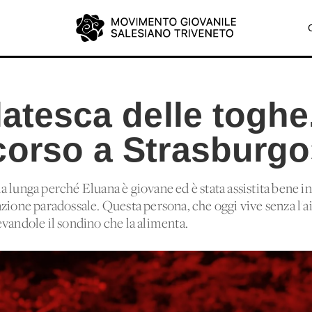
latesca delle toghe
corso a Strasburgo
 lunga perché Eluana è giovane ed è stata assistita bene in 
zione paradossale. Questa persona, che oggi vive senza l'ai
evandole il sondino che la alimenta.