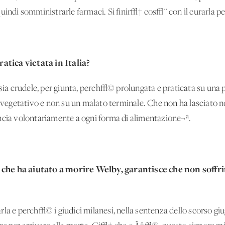
uindi somministrarle farmaci. Si finir√† cos√¨ con il curarla per
tica vietata in Italia?
a crudele, per giunta, perch√© prolungata e praticata su una 
to vegetativo e non su un malato terminale. Che non ha lasciato
ncia volontariamente a ogni forma di alimentazione¬ª.
 che ha aiutato a morire Welby, garantisce che non soffr
rla e perch√© i giudici milanesi, nella sentenza dello scorso gi