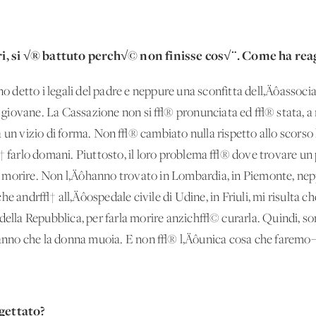
ltri, si √® battuto perch√© non finisse cos√¨. Come ha rea
 detto i legali del padre e neppure una sconfitta dell‚Äôasso
la giovane. La Cassazione non si √® pronunciata ed √® stata, a m
 un vizio di forma. Non √® cambiato nulla rispetto allo scorso l
† farlo domani. Piuttosto, il loro problema √® dove trovare un 
 morire. Non l‚Äôhanno trovato in Lombardia, in Piemonte, nepp
he andr√† all‚Äôospedale civile di Udine, in Friuli, mi risulta 
 della Repubblica, per farla morire anzich√© curarla. Quindi, so
eranno che la donna muoia. E non √® l‚Äôunica cosa che faremo¬
ogettato?