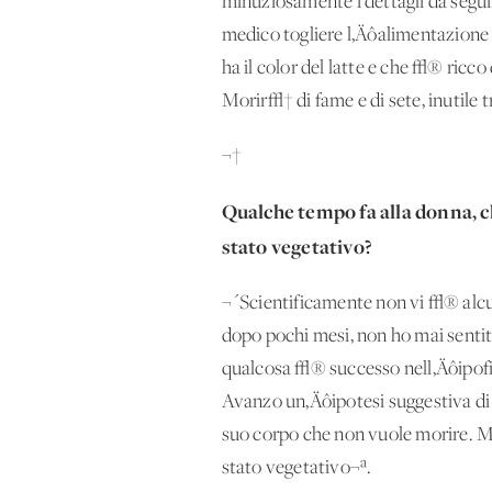
minuziosamente i dettagli da segu
medico togliere l‚Äôalimentazione 
ha il color del latte e che √® ricco
Morir√† di fame e di sete, inutile
¬†
Qualche tempo fa alla donna, c
stato vegetativo?
¬´Scientificamente non vi √® alcun
dopo pochi mesi, non ho mai sentito
qualcosa √® successo nell‚Äôipofi
Avanzo un‚Äôipotesi suggestiva di c
suo corpo che non vuole morire. Ma
stato vegetativo¬ª.