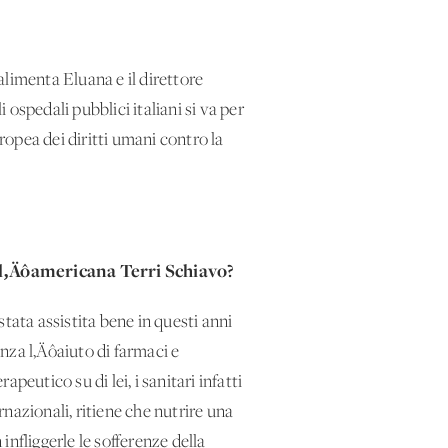
imenta Eluana e il direttore
ospedali pubblici italiani si va per
ropea dei diritti umani contro la
ll‚Äôamericana Terri Schiavo?
ta assistita bene in questi anni
nza l‚Äôaiuto di farmaci e
utico su di lei, i sanitari infatti
nazionali, ritiene che nutrire una
nfliggerle le sofferenze della