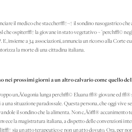
iare il medico che staccher√†¬† il sondino nasogastrico che al
Asl che ospiter√† la giovane in stato vegetativo ¬´perch√© negli 
ª. E, insieme a 34 associazioni, annuncia un ricorso alla Corte eu
torizza la morte di una cittadina italiana.
 nei prossimi giorni a un altro calvario come quello de
troppo un‚Äôagonia lunga perch√© Eluana √® giovane ed √® sta
i a una situazione paradossale. Questa persona, che oggi vive se
andole il sondino che la alimenta. Non c‚Äô√® accanimento terape
ece la magistratura italiana, a dispetto delle convenzioni inter
it√† sia un atto terapeutico e non un atto dovuto. Ora, per non i