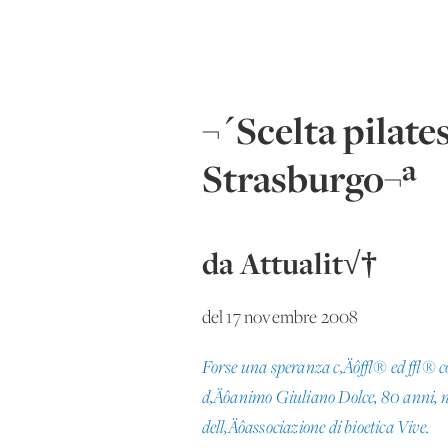
¬´Scelta pilate
Strasburgo¬ª
da Attualit√†
del 17 novembre 2008
Forse una speranza c‚Äô√® ed √® conten
d‚Äôanimo Giuliano Dolce, 80 anni, ne
dell‚Äôassociazione di bioetica Vive.