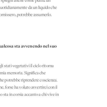
mi spieghi anche come pu√≤ un
 quotidianamente da un liquido che
o fornissero, potrebbe assumerlo.
Qualcosa sta avvenendo nel suo
tati vegetativi il ciclo ritorna
a mia memoria. Significa che
che potrebbe riprendere coscienza.
, forse ha voluto avvertirci con il
sta in corsia accanto a chi vive in