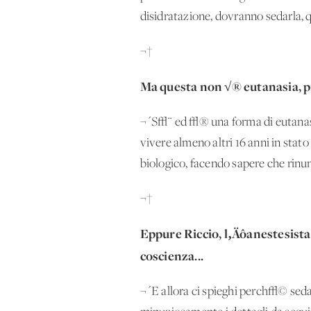
disidratazione, dovranno sedarla, q
¬†
Ma questa non √® eutanasia, pra
¬´S√¨ ed √® una forma di eutanasi
vivere almeno altri 16 anni in sta
biologico, facendo sapere che rinu
¬†
Eppure Riccio, l‚Äôanestesista
coscienza...
¬´E allora ci spieghi perch√© seda