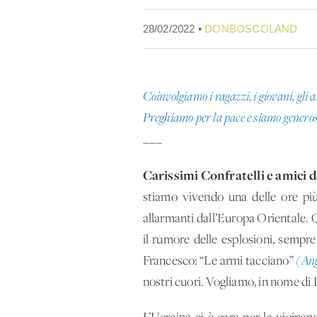
28/02/2022 •
DONBOSCOLAND
Coinvolgiamo i ragazzi, i giovani, gli a
Preghiamo per la pace e siamo generosi 
___
Carissimi Confratelli e amici d
stiamo vivendo una delle ore più
allarmanti dall’Europa Orientale. 
il rumore delle esplosioni, sempre
Francesco: “Le armi tacciano”
(Ang
nostri cuori. Vogliamo, in nome di D