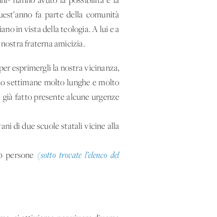
ni- hanno avuto la possibilità e la
quest’anno fa parte della comunità
o in vista della teologia. A lui e a
nostra fraterna amicizia.
er esprimergli la nostra vicinanza,
no settimane molto lunghe e molto
a già fatto presente alcune urgenze
ni di due scuole statali vicine alla
00 persone
(sotto trovate l’elenco del