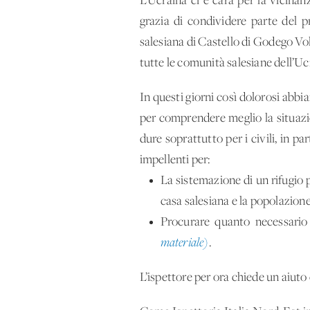
L’Ucraina ci è cara per la vicinan
grazia di condividere parte del p
salesiana di Castello di Godego Vol
tutte le comunità salesiane dell’U
In questi giorni così dolorosi abb
per comprendere meglio la situazi
dure soprattutto per i civili, in 
impellenti per:
La sistemazione di un rifugio p
casa salesiana e la popolazione
Procurare quanto necessario
materiale)
.
L’ispettore per ora chiede un aiut