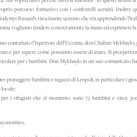
za, ma soprattutto perché diversi salesiani -in questi ultimi an
roprio percorso formativo con i confratelli ucraini. Inoltre 
odymyr Basarab, tirocinante ucraino che sta apprendendo l’italian
craina vogliamo tendere concretamente la mano ed esprimere la 
iamo contattato l’Ispettore dell’Ucraina, don Chaban Mykhaylo, p
one e per sapere come possiamo essere di aiuto. Si prospetta
particolare per i bambini. Don Mykhaylo in un suo comunicato h
er proteggere bambini e ragazzi di Leopoli, in particolare i giova
 locale;
 per i rifugiati che al momento sono 75 bambini e circa 3
o economico.