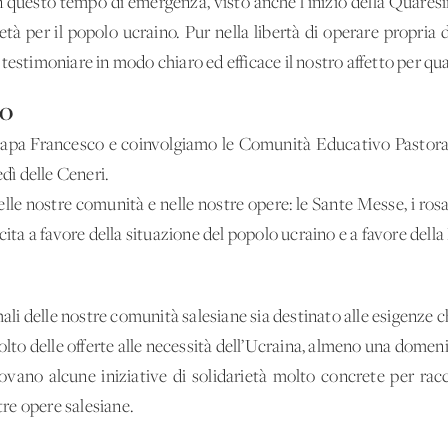
 questo tempo di emergenza, visto anche l’inizio della Quaresi
ietà per il popolo ucraino. Pur nella libertà di operare propria 
testimoniare in modo chiaro ed efficace il nostro affetto per qu
NO
apa Francesco e coinvolgiamo le Comunità Educativo Pastorali e
edì delle Ceneri.
lle nostre comunità e nelle nostre opere: le Sante Messe, i rosar
cita a favore della situazione del popolo ucraino e a favore dell
mali delle nostre comunità salesiane sia destinato alle esigenze c
colto delle offerte alle necessità dell’Ucraina, almeno una domen
ovano alcune iniziative di solidarietà molto concrete per racc
tre opere salesiane.