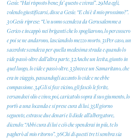
Gesù: “Hai risposto bene; fa’ questo e vivrai”. 29Ma egli,
volendo giustificarsi, disse a Gesù: “E chi è il mio prossimo?”.
30Gesù riprese: “Un uomo scendeva da Gerusalemme a
Gerico e incappò nei briganti che lo spogliarono, lo percossero
e poi se ne andarono, lasciandolo mezzo morto. 31Per caso, un
sacerdote scendeva per quella medesima strada e quando lo
vide passò oltre dall’altra parte. 32Anche un levita, giunto in
quel luogo, lo vide e passò oltre. 33Invece un Samaritano, che
era in viaggio, passandogli accanto lo vide e ne ebbe
compassione. 34Gli si fece vicino, gli fasciò le ferite,
versandovi olio e vino; poi, caricatolo sopra il suo giumento, lo
portò a una locanda e si prese cura di lui. 35Il giorno
seguente, estrasse due denari e li diede all’albergatore,
dicendo: “Abbi cura di lui e ciò che spenderai in più, te lo
pagherò al mio ritorno”. 36Chi di questi tre ti sembra sia