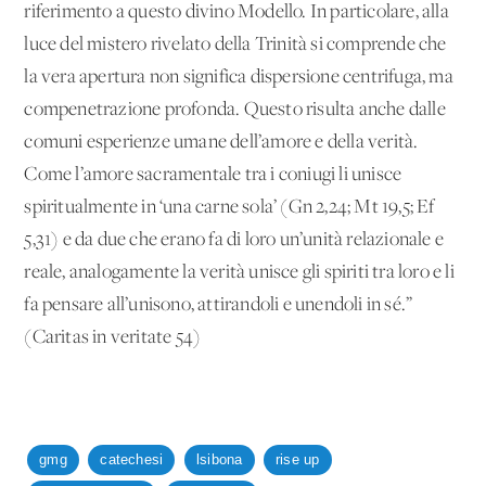
riferimento a questo divino Modello. In particolare, alla
luce del mistero rivelato della Trinità si comprende che
la vera apertura non significa dispersione centrifuga, ma
compenetrazione profonda. Questo risulta anche dalle
comuni esperienze umane dell’amore e della verità.
Come l’amore sacramentale tra i coniugi li unisce
spiritualmente in ‘una carne sola’ (Gn 2,24; Mt 19,5; Ef
5,31) e da due che erano fa di loro un’unità relazionale e
reale, analogamente la verità unisce gli spiriti tra loro e li
fa pensare all’unisono, attirandoli e unendoli in sé.”
(Caritas in veritate 54)
gmg
catechesi
lsibona
rise up