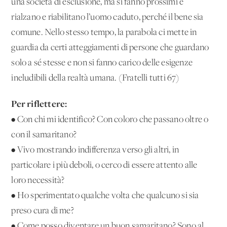
una società di esclusione, ma si fanno prossimi e
rialzano e riabilitano l’uomo caduto, perché il bene sia
comune. Nello stesso tempo, la parabola ci mette in
guardia da certi atteggiamenti di persone che guardano
solo a sé stesse e non si fanno carico delle esigenze
ineludibili della realtà umana. (Fratelli tutti 67)
Per riflettere:
• Con chi mi identifico? Con coloro che passano oltre o
con il samaritano?
• Vivo mostrando indifferenza verso gli altri, in
particolare i più deboli, o cerco di essere attento alle
loro necessità?
• Ho sperimentato qualche volta che qualcuno si sia
preso cura di me?
• Come posso diventare un buon samaritano? Sono al