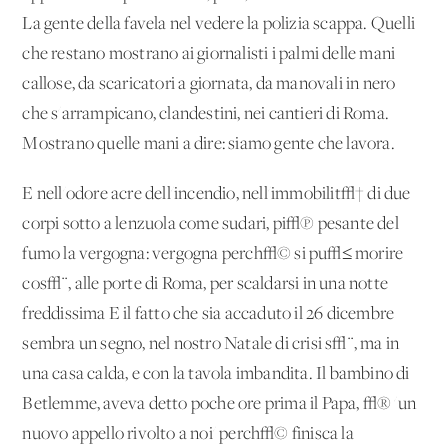
La gente della favela nel vedere la polizia scappa. Quelli
che restano mostrano ai giornalisti i palmi delle mani
callose, da scaricatori a giornata, da manovali in nero
che s'arrampicano, clandestini, nei cantieri di Roma.
Mostrano quelle mani a dire: siamo gente che lavora.
E nell'odore acre dell'incendio, nell'immobilit√† di due
corpi sotto a lenzuola come sudari, pi√π pesante del
fumo la vergogna: vergogna perch√© si pu√≤ morire
cos√¨, alle porte di Roma, per scaldarsi in una notte
freddissima E il fatto che sia accaduto il 26 dicembre
sembra un segno, nel nostro Natale di crisi s√¨, ma in
una casa calda, e con la tavola imbandita. Il bambino di
Betlemme, aveva detto poche ore prima il Papa, √® 'un
nuovo appello rivolto a noi' perch√© finisca la