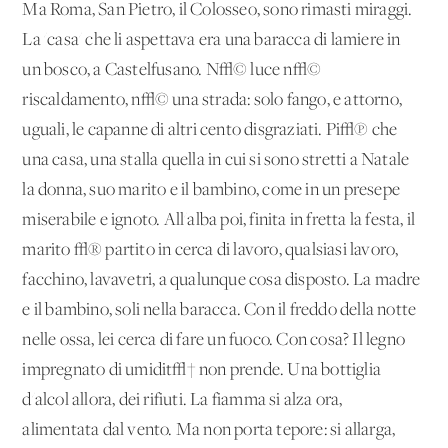
Ma Roma, San Pietro, il Colosseo, sono rimasti miraggi.
La 'casa' che li aspettava era una baracca di lamiere in
un bosco, a Castelfusano. N√© luce n√©
riscaldamento, n√© una strada: solo fango, e attorno,
uguali, le capanne di altri cento disgraziati. Pi√π che
una casa, una stalla quella in cui si sono stretti a Natale
la donna, suo marito e il bambino, come in un presepe
miserabile e ignoto. All'alba poi, finita in fretta la festa, il
marito √® partito in cerca di lavoro, qualsiasi lavoro,
facchino, lavavetri, a qualunque cosa disposto. La madre
e il bambino, soli nella baracca. Con il freddo della notte
nelle ossa, lei cerca di fare un fuoco. Con cosa? Il legno
impregnato di umidit√† non prende. Una bottiglia
d'alcol allora, dei rifiuti. La fiamma si alza ora,
alimentata dal vento. Ma non porta tepore: si allarga,