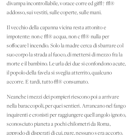
divampa incontrollabile, vorace corre ed gi√† √®
addosso, sui vestiti, sulle coperte, sulle mani.
Il vecchio della capanna vicina resta attonito e
impotente: non c'√® acqua, non c'√® nulla per
soffocare l'incendio. Solo la madre cerca di sbarrare col
suo corpo la strada al fuoco, di mettersi di mezzo fra la
morte e il bambino. Le urla dei due si confondono acute,
il popolo della favela si sveglia atterrito, qualcuno
accorre. E tardi, tutto √® consumato.
Neanche i mezzi dei pompieri riescono poi a arrivare
nella baraccopoli, per quei sentieri. Arrancano nel fango
inquirenti e cronisti per raggiungere quell'angolo ignoto,
sconosciuto pianeta a pochi chilometri da Roma,
approdo di disperati di cui, pare, nessuno s'era accorto.