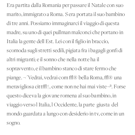
Era partita dalla Romania per passare il Natale con suo
marito, immigrato a Roma. S'era portata il suo bambino
di tre anni. Possiamo immaginarci il viaggio di questa
madre, su uno di quei pullman malconci che portano in
Italia la gente dell'Est. Lei con il figlio in braccio,
scomoda sugli stretti sedili, pigiata fra i bagagli gonfi di
altri migranti; e il sonno che nella notte ha il
sopravvento, e il bambino stanco di stare fermo che
piange. ¬´Vedrai, vedrai com'√® bella Roma, √® una
meravigliosa citt√†, come non ne hai mai viste¬ª. Forse
questo diceva la giovane romena al suo bambino, in
viaggio verso l'Italia, l'Occidente, la parte 'giusta' del
mondo guardata a lungo con desiderio in tv, come in un
sogno.