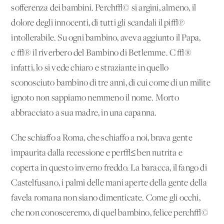
sofferenza dei bambini. Perch√© si argini, almeno, il
dolore degli innocenti, di tutti gli scandali il pi√π
intollerabile. Su ogni bambino, aveva aggiunto il Papa,
c'√® il riverbero del Bambino di Betlemme. C'√®
infatti, lo si vede chiaro e straziante in quello
sconosciuto bambino di tre anni, di cui come di un milite
ignoto non sappiamo nemmeno il nome. Morto
abbracciato a sua madre, in una capanna.
Che schiaffo a Roma, che schiaffo a noi, brava gente
impaurita dalla recessione e per√≤ ben nutrita e
coperta in questo inverno freddo. La baracca, il fango di
Castelfusano, i palmi delle mani aperte della gente della
favela romana non siano dimenticate. Come gli occhi,
che non conosceremo, di quel bambino, felice perch√©