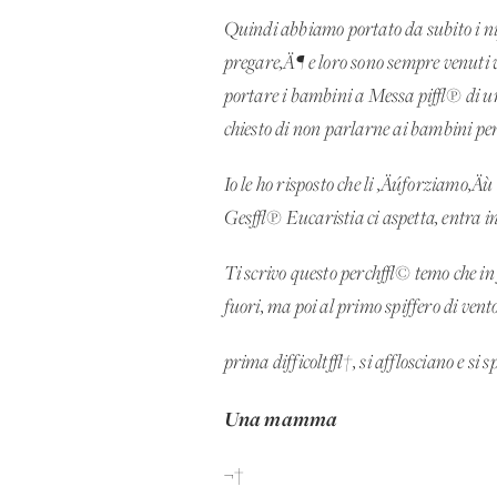
Quindi abbiamo portato da subito i nip
pregare‚Ä¶ e loro sono sempre venuti 
portare i bambini a Messa pi√π di una
chiesto di non parlarne ai bambini p
Io le ho risposto che li ‚Äúforziamo‚Ä
Ges√π Eucaristia ci aspetta, entra in
Ti scrivo questo perch√© temo che in fu
fuori, ma poi al primo spiffero di vento
prima difficolt√†, si afflosciano e si 
Una mamma
¬†