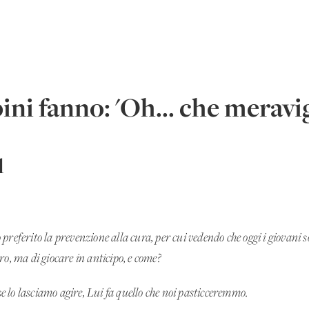
i fanno: 'Oh... che meravigl
l
preferito la prevenzione alla cura, per cui vedendo che oggi i giovani 
ro, ma di giocare in anticipo, e come?
 lo lasciamo agire, Lui fa quello che noi pasticceremmo.