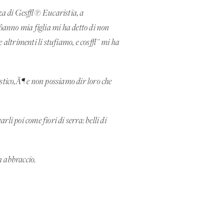
enza di Ges√π Eucaristia, a
ôanno mia figlia mi ha detto di non
 altrimenti li stufiamo, e cos√¨ mi ha
stico‚Ä¶ e non possiamo dir loro che
i poi come fiori di serra: belli di
n abbraccio.