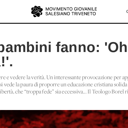
ambini fanno: 'Oh.
!'.
vere e vedere la verità. Un'interessante provocazione per a
si vede la paura di proporre un'educazione cristiana solida ai
libertà, che “troppa fede” sia eccessiva... Il Teologo Borel 