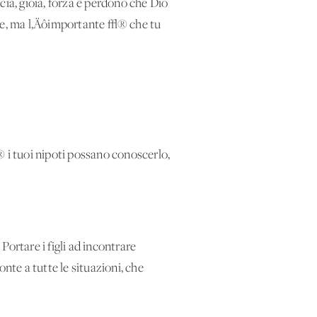
cia, gioia, forza e perdono che Dio
rre, ma l‚Äôimportante √® che tu
√® i tuoi nipoti possano conoscerlo,
Portare i figli ad incontrare
nte a tutte le situazioni, che