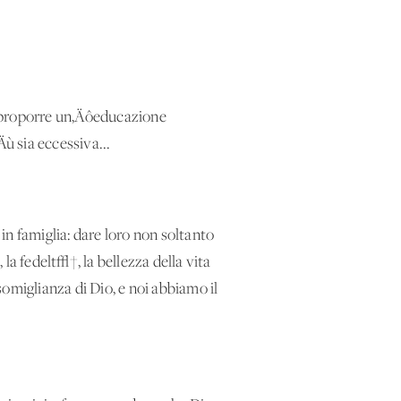
di proporre un‚Äôeducazione
Äù sia eccessiva...
 in famiglia: dare loro non soltanto
 la fedelt√†, la bellezza della vita
omiglianza di Dio, e noi abbiamo il