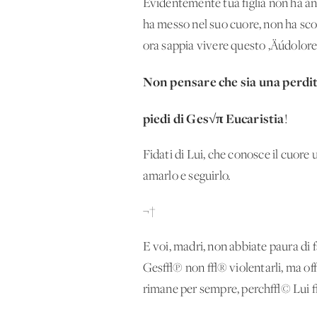
Evidentemente tua figlia non ha anc
ha messo nel suo cuore, non ha sco
ora sappia vivere questo ‚Äúdolor
Non pensare che sia una perdita
piedi di Ges√π Eucaristia
!
Fidati di Lui, che conosce il cuore 
amarlo e seguirlo.
¬†
E voi, madri, non abbiate paura di f
Ges√π non √® violentarli, ma offrir
rimane per sempre, perch√© Lui 