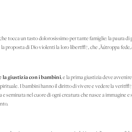
a che tocca un tasto dolorosissimo per tante famiglie: la paura 
he la proposta di Dio violenti la loro libert√†, che ‚Äútroppa fede‚
e la giustizia con i bambini
, e la prima giustizia deve avvenire
irituale. I bambini hanno il diritto di vivere e vedere la verit√†,
a e seminata nel cuore di ogni creatura che nasce a immagine e s
nto.