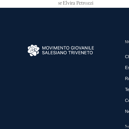
sr Elvira Petrozzi
M
C
E
R
Te
Co
N
So