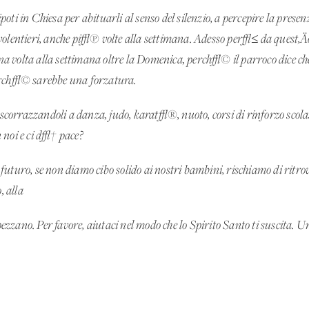
oti in Chiesa per abituarli al senso del silenzio, a percepire la pres
volentieri, anche pi√π volte alla settimana. Adesso per√≤ da quest‚Ä
 volta alla settimana oltre la Domenica, perch√© il parroco dice che
erch√© sarebbe una forzatura.
ù scorrazzandoli a danza, judo, karat√®, nuoto, corsi di rinforzo scola
 noi e ci d√† pace?
turo, se non diamo cibo solido ai nostri bambini, rischiamo di ritrovarl
, alla
spezzano. Per favore, aiutaci nel modo che lo Spirito Santo ti suscita. U