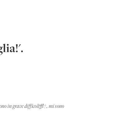
ia!'.
sono in grave difficolt√†, mi sono