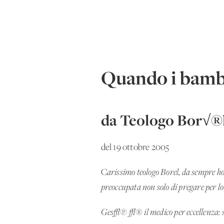
Quando i bambin
da Teologo Bor√®
del 19 ottobre 2005
C
arissimo teologo Borel, da sempre ho 
preoccupata non solo di pregare per lo
Ges√π √® il medico per eccellenza: se