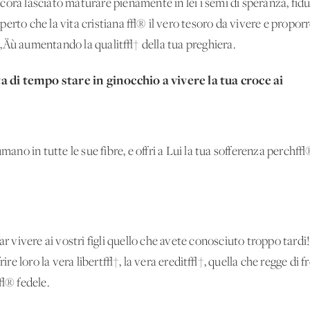
ora lasciato maturare pienamente in lei i semi di speranza, fidu
perto che la vita cristiana √® il vero tesoro da vivere e propo
e‚Äù aumentando la qualit√† della tua preghiera.
 di tempo stare in ginocchio a vivere la tua croce ai
umano in tutte le sue fibre, e offri a Lui la tua sofferenza perch
ar vivere ai vostri figli quello che avete conosciuto troppo tardi! 
e loro la vera libert√†, la vera eredit√†, quella che regge di fro
√® fedele.