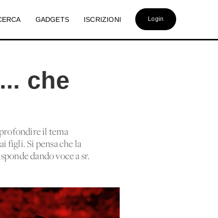
CERCA
GADGETS
ISCRIZIONI
Login
.. che
pprofondire il tema
 figli. Si pensa che la
risponde dando voce a sr.