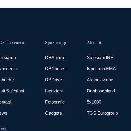
GS Triveneto
Spazio app
Altri siti
hi siamo
DBAnima
Salesiani INE
sperienze
DBContest
Ispettoria FMA
ubriche
DBDrive
Associazione
sti Salesiani
Iscrizioni
Donboscoland
ntatti
Fotografie
5x1000
ews
Gadgets
TGS Eurogroup
cial