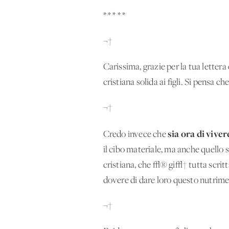
* * * * *
¬†
Carissima, grazie per la tua letter
cristiana solida ai figli. Si pensa c
¬†
sia ora di viver
Credo invece che
il cibo materiale, ma anche quello sp
cristiana, che √® gi√† tutta scritt
dovere di dare loro questo nutrime
¬†