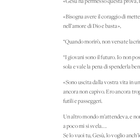
«Gesù ha permesso questa prova, ma
«Bisogna avere il coraggio di metter
nell’amore di Dio e basta»,
“Quando morirò, non versate lacrim
“I giovani sono il futuro. Io non po
sola e vale la pena di spenderla ben
«Sono uscita dalla vostra vita in 
ancora non capivo. Ero ancora tropp
futili e passeggeri.
Un altro mondo m’attendeva, e non
a poco mi si svela....
Se lo vuoi tu, Gesù, lo voglio anch’i