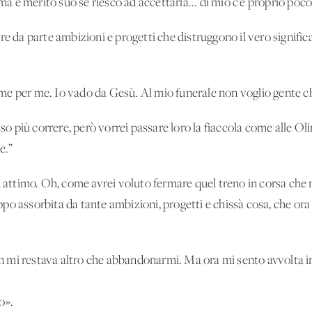
 è merito suo se riesco ad accettarla... di mio c’è proprio poco
e da parte ambizioni e progetti che distruggono il vero significa
e per me. Io vado da Gesù. Al mio funerale non voglio gente che
sso più correre, però vorrei passare loro la fiaccola come alle Ol
e.”
un attimo. Oh, come avrei voluto fermare quel treno in corsa ch
o assorbita da tante ambizioni, progetti e chissà cosa, che ora 
 mi restava altro che abbandonarmi. Ma ora mi sento avvolta i
o».