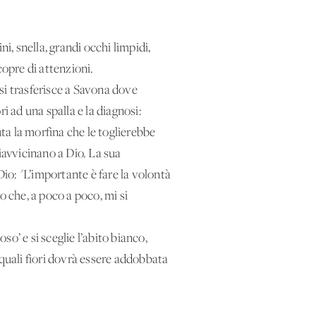
ini, snella, grandi occhi limpidi,
copre di attenzioni.
 si trasferisce a Savona dove
ri ad una spalla e la diagnosi:
uta la morfina che le toglierebbe
riavvicinano a Dio. La sua
Dio: "L’importante è fare la volontà
o che, a poco a poco, mi si
so’ e si sceglie l’abito bianco,
uali fiori dovrà essere addobbata