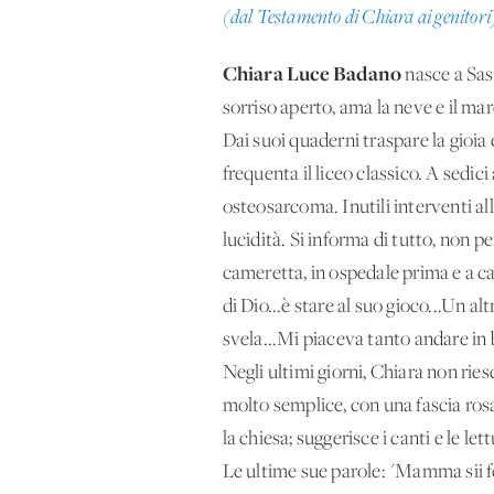
(dal Testamento di Chiara ai genitori
Chiara Luce Badano
nasce a Sass
sorriso aperto, ama la neve e il ma
Dai suoi quaderni traspare la gioia 
frequenta il liceo classico. A sedici
osteosarcoma. Inutili interventi all
lucidità. Si informa di tutto, non p
cameretta, in ospedale prima e a cas
di Dio...è stare al suo gioco...Un 
svela...Mi piaceva tanto andare in b
Negli ultimi giorni, Chiara non riesc
molto semplice, con una fascia ros
la chiesa; suggerisce i canti e le let
Le ultime sue parole: "Mamma sii fe