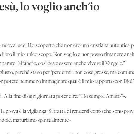
esù, lo voglio anch'io
a nuova luce. Ho scoperto che non ero una cristiana autentica p
 libro il mio unico scopo. Non voglio e non posso rimanere analf
arare l’alfabeto, così deve essere anche vivere il Vangelo.”
 giusto, perché stavo per ‘perdermi’: non cose grosse, ma comun
non potete nemmeno immaginare qual è il mio rapporto con Dio!”
 Alla fine di ogni giornata poter dire: “Ho sempre Amato”».
la prova è la vigilanza. Si tratta di rendersi conto che sono pr
ndole, maturiamo spiritualmente»