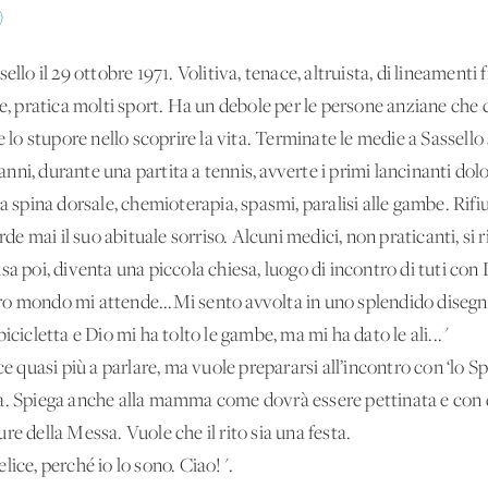
)
ello il 29 ottobre 1971. Volitiva, tenace, altruista, di lineamenti f
re, pratica molti sport. Ha un debole per le persone anziane che 
e lo stupore nello scoprire la vita. Terminate le medie a Sassello
 anni, durante una partita a tennis, avverte i primi lancinanti dolo
a spina dorsale, chemioterapia, spasmi, paralisi alle gambe. Rifi
erde mai il suo abituale sorriso. Alcuni medici, non praticanti, si 
a poi, diventa una piccola chiesa, luogo di incontro di tuti con 
altro mondo mi attende...Mi sento avvolta in uno splendido disegn
icicletta e Dio mi ha tolto le gambe, ma mi ha dato le ali..."
e quasi più a parlare, ma vuole prepararsi all’incontro con ‘lo Spo
a. Spiega anche alla mamma come dovrà essere pettinata e con q
ture della Messa. Vuole che il rito sia una festa.
lice, perché io lo sono. Ciao!".