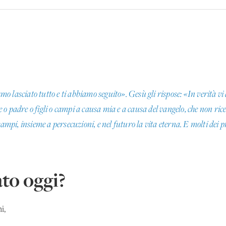
amo lasciato tutto e ti abbiamo seguito». Gesù gli rispose: «In verità vi
re o padre o figli o campi a causa mia e a causa del vangelo, che non rice
 e campi, insieme a persecuzioni, e nel futuro la vita eterna. E molti dei 
to oggi?
i,