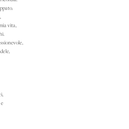
appato.
,
mia vita,
hi.
assionevole,
edele,
i,
 e