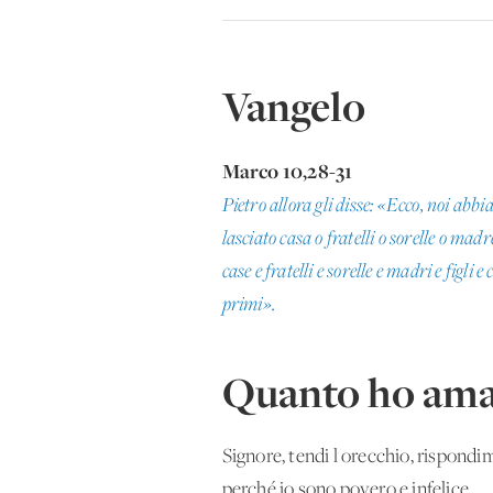
Vangelo
Marco 10,28-31
Pietro allora gli disse: «Ecco, noi abbi
lasciato casa o fratelli o sorelle o mad
case e fratelli e sorelle e madri e figli
primi».
Quanto ho ama
Signore, tendi l'orecchio, rispondim
perché io sono povero e infelice.