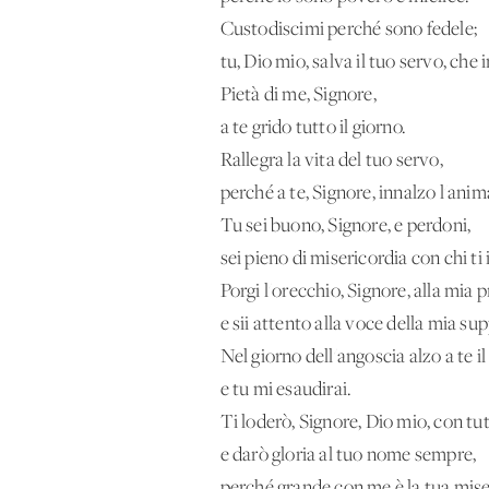
Custodiscimi perché sono fedele;
tu, Dio mio, salva il tuo servo, che i
Pietà di me, Signore,
a te grido tutto il giorno.
Rallegra la vita del tuo servo,
perché a te, Signore, innalzo l'anim
Tu sei buono, Signore, e perdoni,
sei pieno di misericordia con chi ti
Porgi l'orecchio, Signore, alla mia 
e sii attento alla voce della mia sup
Nel giorno dell'angoscia alzo a te i
e tu mi esaudirai.
Ti loderò, Signore, Dio mio, con tut
e darò gloria al tuo nome sempre,
perché grande con me è la tua mise