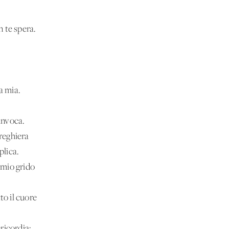
n te spera.
a mia.
 invoca.
preghiera
plica.
l mio grido
to il cuore
ricordia: