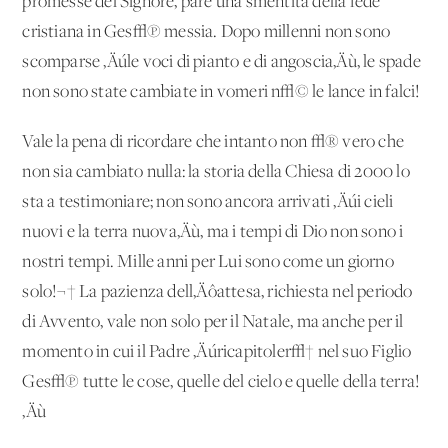
promesse del Signore, pare una smentita della fede
cristiana in Ges√π messia. Dopo millenni non sono
scomparse ‚Äúle voci di pianto e di angoscia‚Äù, le spade
non sono state cambiate in vomeri n√© le lance in falci!
Vale la pena di ricordare che intanto non √® vero che
non sia cambiato nulla: la storia della Chiesa di 2000 lo
sta a testimoniare; non sono ancora arrivati ‚Äúi cieli
nuovi e la terra nuova‚Äù, ma i tempi di Dio non sono i
nostri tempi. Mille anni per Lui sono come un giorno
solo!¬† La pazienza dell‚Äôattesa, richiesta nel periodo
di Avvento, vale non solo per il Natale, ma anche per il
momento in cui il Padre ‚Äúricapitoler√† nel suo Figlio
Ges√π tutte le cose, quelle del cielo e quelle della terra!
‚Äù