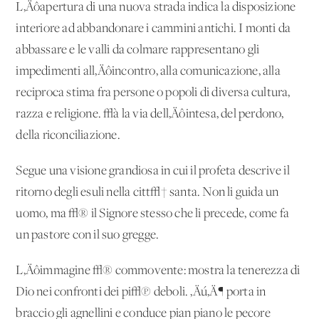
L‚Äôapertura di una nuova strada indica la disposizione
interiore ad abbandonare i cammini antichi. I monti da
abbassare e le valli da colmare rappresentano gli
impedimenti all‚Äôincontro, alla comunicazione, alla
reciproca stima fra persone o popoli di diversa cultura,
razza e religione. √à la via dell‚Äôintesa, del perdono,
della riconciliazione.
Segue una visione grandiosa in cui il profeta descrive il
ritorno degli esuli nella citt√† santa. Non li guida un
uomo, ma √® il Signore stesso che li precede, come fa
un pastore con il suo gregge.
L‚Äôimmagine √® commovente: mostra la tenerezza di
Dio nei confronti dei pi√π deboli. ‚Äú‚Ä¶ porta in
braccio gli agnellini e conduce pian piano le pecore