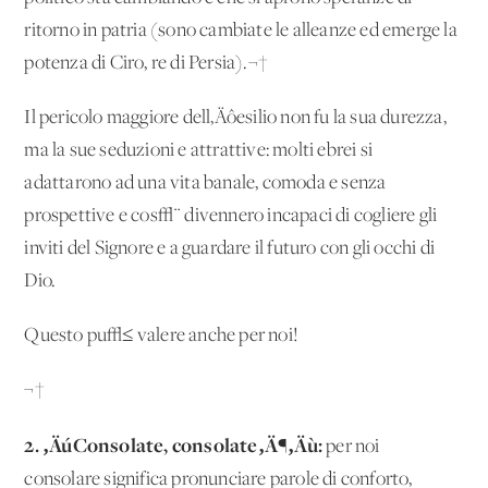
ritorno in patria (sono cambiate le alleanze ed emerge la
potenza di Ciro, re di Persia).¬†
Il pericolo maggiore dell‚Äôesilio non fu la sua durezza,
ma la sue seduzioni e attrattive: molti ebrei si
adattarono ad una vita banale, comoda e senza
prospettive e cos√¨ divennero incapaci di cogliere gli
inviti del Signore e a guardare il futuro con gli occhi di
Dio.
Questo pu√≤ valere anche per noi!
¬†
2. ‚ÄúConsolate, consolate‚Ä¶‚Äù:
per noi
consolare significa pronunciare parole di conforto,