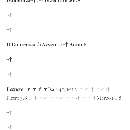
Domenica¬†7¬†Dicembre 2008
¬†
¬†
II Domenica di Avvento.¬† Anno B
¬†
¬†
Letture:¬†¬†¬†¬†
Isaia 40, 1-11 2 ¬†¬†¬†¬†¬†¬†
Pietro 3, 8-1 ¬†¬†¬†¬†¬†¬†¬†¬†¬†¬†¬†¬† Marco 1, 1-8
¬†
¬†