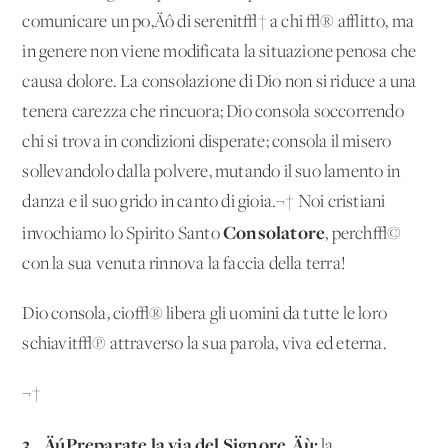
comunicare un po‚Äô di serenit√† a chi √® afflitto, ma
in genere non viene modificata la situazione penosa che
causa dolore. La consolazione di Dio non si riduce a una
tenera carezza che rincuora; Dio consola soccorrendo
chi si trova in condizioni disperate; consola il misero
sollevandolo dalla polvere, mutando il suo lamento in
danza e il suo grido in canto di gioia.¬† Noi cristiani
Consolatore
invochiamo lo Spirito Santo
, perch√©
con la sua venuta rinnova la faccia della terra!
Dio consola, cio√® libera gli uomini da tutte le loro
schiavit√π attraverso la sua parola, viva ed eterna.
¬†
3. ‚ÄúPreparate la via del Signore‚Äù:
la