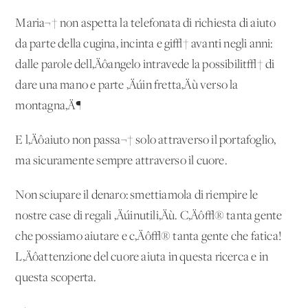
Maria¬† non aspetta la telefonata di richiesta di aiuto
da parte della cugina, incinta e gi√† avanti negli anni:
dalle parole dell‚Äôangelo intravede la possibilit√† di
dare una mano e parte ‚Äúin fretta‚Äù verso la
montagna‚Ä¶
E l‚Äôaiuto non passa¬† solo attraverso il portafoglio,
ma sicuramente sempre attraverso il cuore.
Non sciupare il denaro: smettiamola di riempire le
nostre case di regali ‚Äúinutili‚Äù. C‚Äô√® tanta gente
che possiamo aiutare e c‚Äô√® tanta gente che fatica!
L‚Äôattenzione del cuore aiuta in questa ricerca e in
questa scoperta.