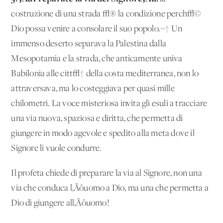
costruzione di una strada √® la condizione perch√©
Dio possa venire a consolare il suo popolo.¬† Un
immenso deserto separava la Palestina dalla
Mesopotamia e la strada, che anticamente univa
Babilonia alle citt√† della costa mediterranea, non lo
attraversava, ma lo costeggiava per quasi mille
chilometri. La voce misteriosa invita gli esuli a tracciare
una via nuova, spaziosa e diritta, che permetta di
giungere in modo agevole e spedito alla meta dove il
Signore li vuole condurre.
Il profeta chiede di preparare la via al Signore, non una
via che conduca l‚Äôuomo a Dio, ma una che permetta a
Dio di giungere all‚Äôuomo!