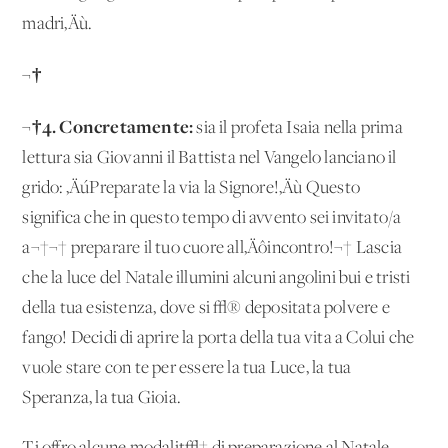
madri‚Äù.
¬†
¬†4. Concretamente:
sia il profeta Isaia nella prima
lettura sia Giovanni il Battista nel Vangelo lanciano il
grido: ‚ÄúPreparate la via la Signore!‚Äù Questo
significa che in questo tempo di avvento sei invitato/a
a¬†¬† preparare il tuo cuore all‚Äôincontro!¬† Lascia
che la luce del Natale illumini alcuni angolini bui e tristi
della tua esistenza, dove si √® depositata polvere e
fango! Decidi di aprire la porta della tua vita a Colui che
vuole stare con te per essere la tua Luce, la tua
Speranza, la tua Gioia.