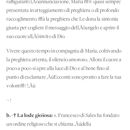
raffiguranti l‚Äôannunciazione, Maria √® quasi sempre
presentata in atteggiamento di preghiera o di profondo
raccoglimento. √à la preghiera che Le dona la sintonia
giusta per cogliere il messaggio dell‚Äôangelo e aprire il
suo cuore all‚Äôinvito di Dio.
Vivere questo tempo in compagnia di Maria, coltivando
la preghiera attenta, il silenzio amoroso. Allora il cuore a
poco a poco si apre alla luce di Dio e al bene fino al
punto di esclamare ‚ÄúEccomi: sono pronto a fare la tua
volont√†!‚Äù
¬†
b.¬† La lode gioiosa:
s. Francesco di Sales ha fondato
un ordine religioso che si chiama ‚Äúdella