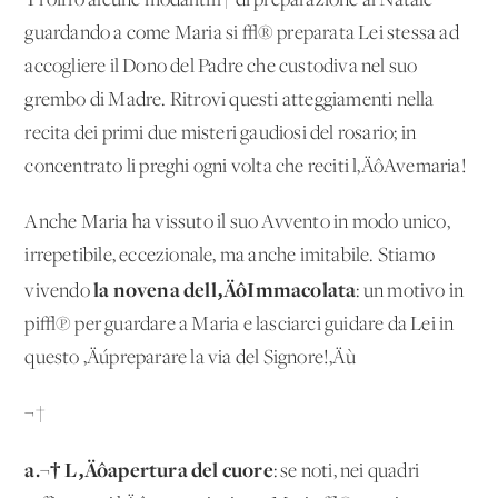
Ti offro alcune modalit√† di preparazione al Natale
guardando a come Maria si √® preparata Lei stessa ad
accogliere il Dono del Padre che custodiva nel suo
grembo di Madre. Ritrovi questi atteggiamenti nella
recita dei primi due misteri gaudiosi del rosario; in
concentrato li preghi ogni volta che reciti l‚ÄôAvemaria!
Anche Maria ha vissuto il suo Avvento in modo unico,
irrepetibile, eccezionale, ma anche imitabile. Stiamo
la novena dell‚ÄôImmacolata
vivendo
: un motivo in
pi√π per guardare a Maria e lasciarci guidare da Lei in
questo ‚Äúpreparare la via del Signore!‚Äù
¬†
a.¬† L‚Äôapertura del cuore
: se noti, nei quadri