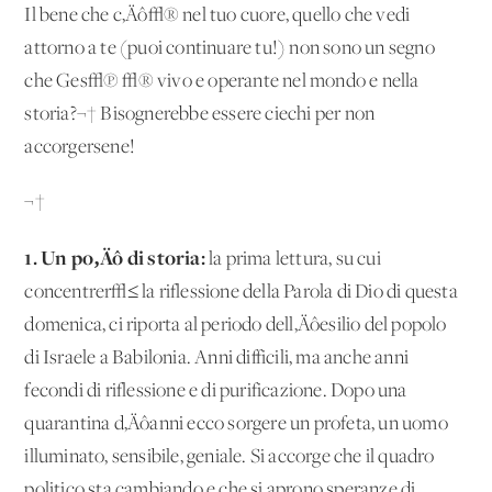
Il bene che c‚Äô√® nel tuo cuore, quello che vedi
attorno a te (puoi continuare tu!) non sono un segno
che Ges√π √® vivo e operante nel mondo e nella
storia?¬† Bisognerebbe essere ciechi per non
accorgersene!
¬†
1. Un po‚Äô di storia:
la prima lettura, su cui
concentrer√≤ la riflessione della Parola di Dio di questa
domenica, ci riporta al periodo dell‚Äôesilio del popolo
di Israele a Babilonia. Anni difficili, ma anche anni
fecondi di riflessione e di purificazione. Dopo una
quarantina d‚Äôanni ecco sorgere un profeta, un uomo
illuminato, sensibile, geniale. Si accorge che il quadro
politico sta cambiando e che si aprono speranze di