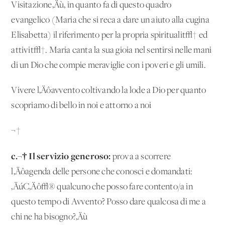
Visitazione‚Äù, in quanto fa di questo quadro
evangelico (Maria che si reca a dare un aiuto alla cugina
Elisabetta) il riferimento per la propria spiritualit√† ed
attivit√†. Maria canta la sua gioia nel sentirsi nelle mani
di un Dio che compie meraviglie con i poveri e gli umili.
Vivere l‚Äôavvento coltivando la lode a Dio per quanto
scopriamo di bello in noi e attorno a noi
¬†
c.¬† Il servizio generoso:
prova a scorrere
l‚Äôagenda delle persone che conosci e domandati:
‚ÄúC‚Äô√® qualcuno che posso fare contento/a in
questo tempo di Avvento? Posso dare qualcosa di me a
chi ne ha bisogno?‚Äù