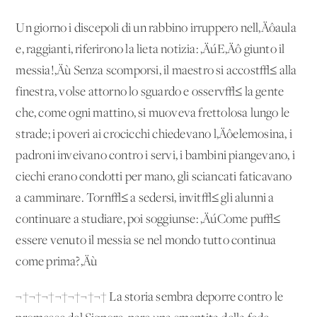
Un giorno i discepoli di un rabbino irruppero nell‚Äôaula
e, raggianti, riferirono la lieta notizia: ‚ÄúE‚Äô giunto il
messia!‚Äù Senza scomporsi, il maestro si accost√≤ alla
finestra, volse attorno lo sguardo e osserv√≤ la gente
che, come ogni mattino, si muoveva frettolosa lungo le
strade; i poveri ai crocicchi chiedevano l‚Äôelemosina, i
padroni inveivano contro i servi, i bambini piangevano, i
ciechi erano condotti per mano, gli sciancati faticavano
a camminare. Torn√≤ a sedersi, invit√≤ gli alunni a
continuare a studiare, poi soggiunse: ‚ÄúCome pu√≤
essere venuto il messia se nel mondo tutto continua
come prima?‚Äù
¬†¬†¬†¬†¬†¬†¬† La storia sembra deporre contro le