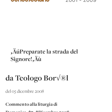
‚ÄúPreparate la strada del
Signore!‚Äù
da Teologo Bor√®l
del 05 dicembre 2008
Commento alla liturgia di