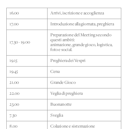
16.00
Arrivi, iscrizione e accoglienza
17.00
Introduzione alla giornata, preghiera
Preparazione del Meeting secondo
questi ambiti:
17.30 - 19.00
animazione, grande gioco, logistica,
foto e social.
19.15
Preghiera dei Vespri
19.45
Cena
21.00
Grande Gioco
22.00
Veglia di preghiera
23.00
Buonanotte
7.30
Sveglia
8.00
Colazione e sistemazione