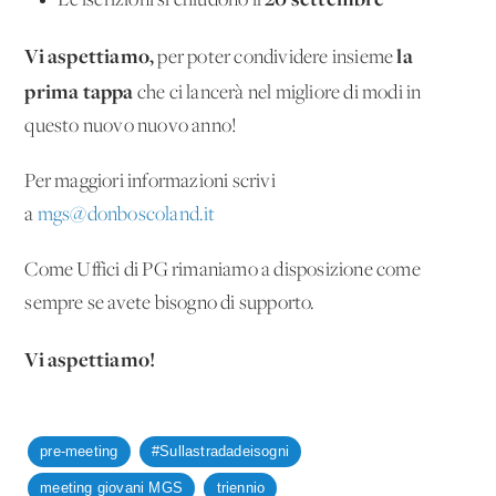
Le iscrizioni si chiudono il
Vi aspettiamo,
la
per poter condividere insieme
prima tappa
che ci lancerà nel migliore di modi in
questo nuovo nuovo anno!
Per maggiori informazioni scrivi
a
mgs@donboscoland.it
Come Uffici di PG rimaniamo a disposizione come
sempre se avete bisogno di supporto.
Vi aspettiamo!
pre-meeting
#Sullastradadeisogni
meeting giovani MGS
triennio