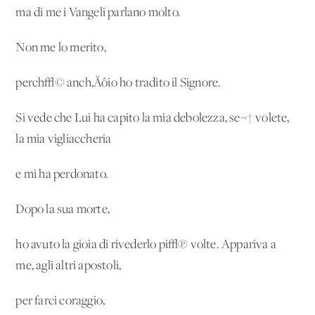
ma di me i Vangeli parlano molto.
Non me lo merito,
perch√© anch‚Äôio ho tradito il Signore.
Si vede che Lui ha capito la mia debolezza, se¬† volete,
la mia vigliaccheria
e mi ha perdonato.
Dopo la sua morte,
ho avuto la gioia di rivederlo pi√π volte. Appariva a
me, agli altri apostoli,
per farci coraggio,