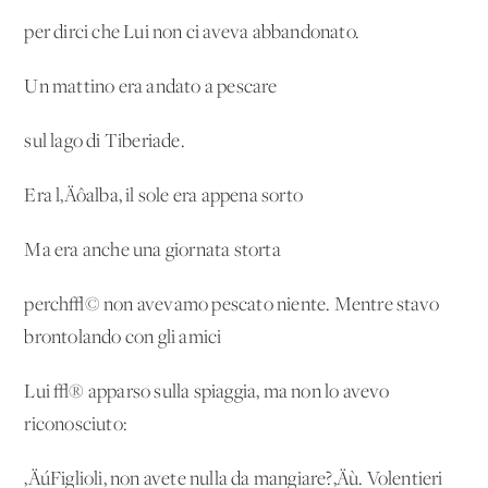
per dirci che Lui non ci aveva abbandonato.
Un mattino era andato a pescare
sul lago di Tiberiade.
Era l‚Äôalba, il sole era appena sorto
Ma era anche una giornata storta
perch√© non avevamo pescato niente. Mentre stavo
brontolando con gli amici
Lui √® apparso sulla spiaggia, ma non lo avevo
riconosciuto:
‚ÄúFiglioli, non avete nulla da mangiare?‚Äù. Volentieri