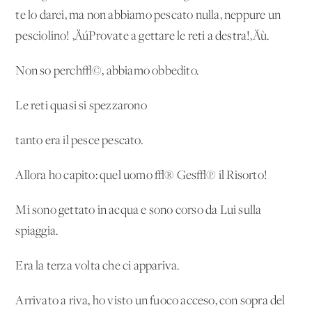
te lo darei, ma non abbiamo pescato nulla, neppure un
pesciolino! ‚ÄúProvate a gettare le reti a destra!‚Äù.
Non so perch√©, abbiamo obbedito.
Le reti quasi si spezzarono
tanto era il pesce pescato.
Allora ho capito: quel uomo √® Ges√π il Risorto!
Mi sono gettato in acqua e sono corso da Lui sulla
spiaggia.
Era la terza volta che ci appariva.
Arrivato a riva, ho visto un fuoco acceso, con sopra del