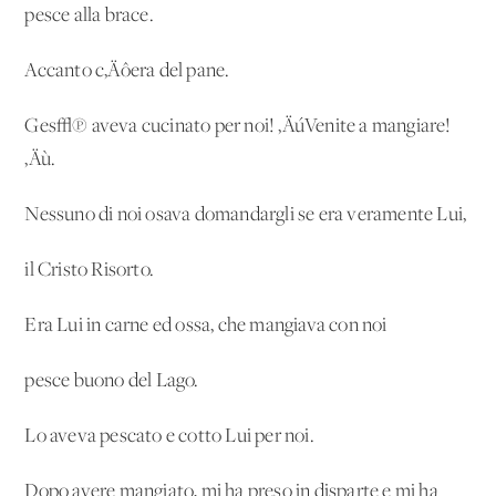
pesce alla brace.
Accanto c‚Äôera del pane.
Ges√π aveva cucinato per noi! ‚ÄúVenite a mangiare!
‚Äù.
Nessuno di noi osava domandargli se era veramente Lui,
il Cristo Risorto.
Era Lui in carne ed ossa, che mangiava con noi
pesce buono del Lago.
Lo aveva pescato e cotto Lui per noi.
Dopo avere mangiato, mi ha preso in disparte e mi ha