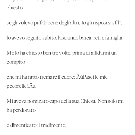
chiesto
se gli volevo pi√π bene degli altri. Io gli risposi si s√¨,
lo avevo seguito subito, lasciando barca, reti e famiglia.
Me lo ha chiesto ben tre volte, prima di affidarmi un
compito
che mi ha fatto tremare il cuore: ‚ÄúPasci le mie
pecorelle!‚Äù.
Mi aveva nominato capo della sua Chiesa. Non solo mi
ha perdonato
e dimenticato il tradimento,