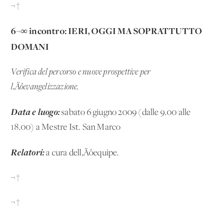
¬†
6¬∞ incontro: IERI, OGGI MA SOPRATTUTTO
DOMANI
Verifica del percorso e nuove prospettive per
l‚Äôevangelizzazione.
Data e luogo:
sabato 6 giugno 2009 (dalle 9.00 alle
18.00) a Mestre Ist. San Marco
Relatori:
a cura dell‚Äôequipe.
¬†
¬†