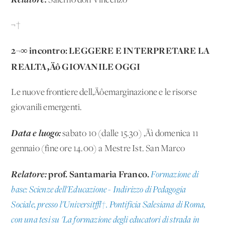
Salerno don Vincenzo
¬†
2¬∞ incontro: LEGGERE E INTERPRETARE LA
REALTA‚Äô GIOVANILE OGGI
Le nuove frontiere dell‚Äôemarginazione e le risorse
giovanili emergenti.
Data e luogo:
sabato 10 (dalle 15.30) ‚Äì domenica 11
gennaio (fine ore 14.00) a Mestre Ist. San Marco
Relatore:
prof. Santamaria Franco.
Formazione di
base: Scienze dell'Educazione - Indirizzo di Pedagogia
Sociale, presso l'Universit√†. Pontificia Salesiana di Roma,
con una tesi su 'La formazione degli educatori di strada in