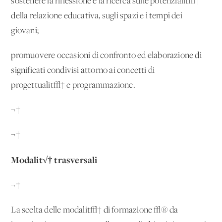
sostenere la riflessione e la ricerca sulle potenzialit√†
della relazione educativa, sugli spazi e i tempi dei
giovani;
promuovere occasioni di confronto ed elaborazione di
significati condivisi attorno ai concetti di
progettualit√† e programmazione.
¬†
¬†
Modalit√† trasversali
¬†
La scelta delle modalit√† di formazione √® da