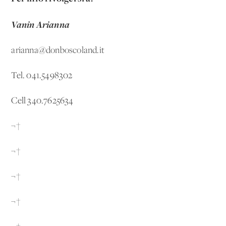
Vanin Arianna
arianna@donboscoland.it
Tel. 041.5498302
Cell 340.7625634
¬†
¬†
¬†
¬†