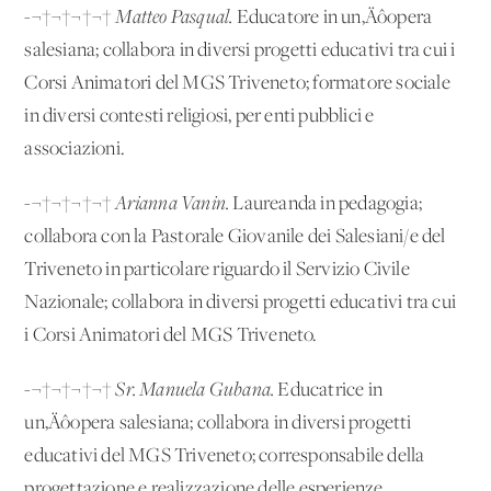
-¬†¬†¬†¬†
Matteo Pasqual.
Educatore in un‚Äôopera
salesiana; collabora in diversi progetti educativi tra cui i
Corsi Animatori del MGS Triveneto; formatore sociale
in diversi contesti religiosi, per enti pubblici e
associazioni.
-¬†¬†¬†¬†
Arianna Vanin.
Laureanda in pedagogia;
collabora con la Pastorale Giovanile dei Salesiani/e del
Triveneto in particolare riguardo il Servizio Civile
Nazionale; collabora in diversi progetti educativi tra cui
i Corsi Animatori del MGS Triveneto.
-¬†¬†¬†¬†
Sr. Manuela Gubana.
Educatrice in
un‚Äôopera salesiana; collabora in diversi progetti
educativi del MGS Triveneto; corresponsabile della
progettazione e realizzazione delle esperienze