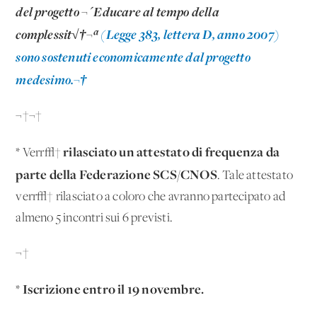
del progetto ¬´Educare al tempo della
complessit√†¬ª
(Legge 383, lettera D, anno 2007)
sono sostenuti economicamente dal progetto
medesimo.
¬†
¬†¬†
rilasciato un attestato di frequenza da
* Verr√†
parte della Federazione SCS/CNOS
. Tale attestato
verr√† rilasciato a coloro che avranno partecipato ad
almeno 5 incontri sui 6 previsti.
¬†
Iscrizione entro il 19 novembre.
*