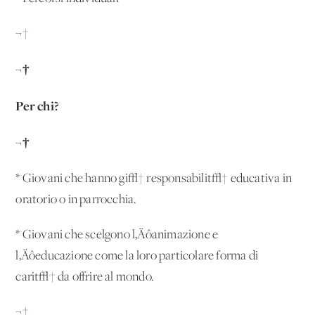
¬†
¬†
Per chi?
¬†
* Giovani che hanno gi√† responsabilit√† educativa in
oratorio o in parrocchia.
* Giovani che scelgono l‚Äôanimazione e
l‚Äôeducazione come la loro particolare forma di
carit√† da offrire al mondo.
¬†