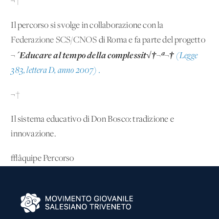
¬†
Il percorso si svolge in collaborazione con la
Federazione SCS/CNOS
di Roma e fa parte del progetto
¬´Educare al tempo della complessit√†¬ª¬†
(Legge
383, lettera D, anno 2007) .
¬†
Il sistema educativo di Don Bosco: tradizione e
innovazione.
√âquipe Percorso