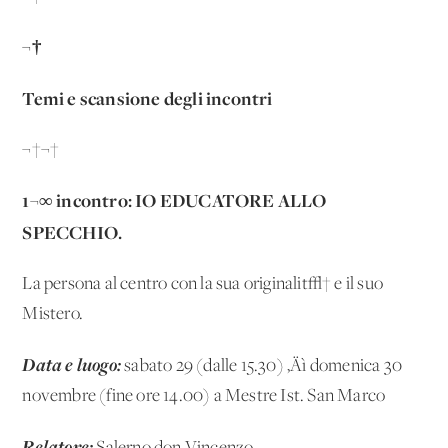
¬†
Temi e scansione degli incontri
¬†¬†
1¬∞ incontro:
IO EDUCATORE ALLO
SPECCHIO.
La persona al centro con la sua originalit√† e il suo
Mistero.
Data e luogo:
sabato 29 (dalle 15.30) ‚Äì domenica 30
novembre (fine ore 14.00) a Mestre Ist. San Marco
Relatore: