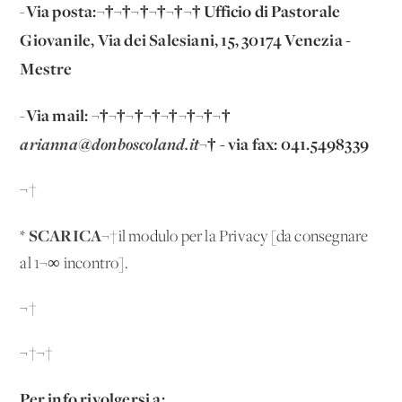
Via posta:¬†¬†¬†¬†¬†¬† Ufficio di Pastorale
-
Giovanile, Via dei Salesiani, 15, 30174 Venezia -
Mestre
Via mail: ¬†¬†¬†¬†¬†¬†¬†¬†
-
arianna@donboscoland.it
¬† - via fax: 041.5498339
¬†
SCARICA
*
¬†il modulo per la Privacy [da consegnare
al 1¬∞ incontro].
¬†
¬†¬†
Per info rivolgersi a: