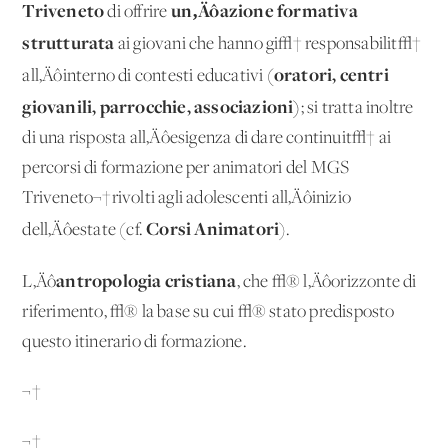
Triveneto
un‚Äôazione formativa
di offrire
strutturata
ai giovani che hanno gi√† responsabilit√†
(oratori, centri
all‚Äôinterno di contesti educativi
giovanili, parrocchie, associazioni)
; si tratta inoltre
di una risposta all‚Äôesigenza di dare continuit√† ai
percorsi di formazione per animatori del MGS
Triveneto¬†rivolti agli adolescenti all‚Äôinizio
Corsi Animatori
dell‚Äôestate (cf.
).
antropologia cristiana
L‚Äô
, che √® l‚Äôorizzonte di
riferimento, √® la base su cui √® stato predisposto
questo itinerario di formazione.
¬†
¬†