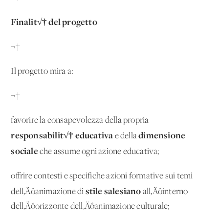
Finalit√† del progetto
¬†
Il progetto mira a:
¬†
favorire la consapevolezza della propria
responsabilit√† educativa
dimensione
e della
sociale
che assume ogni azione educativa;
offrire contesti e specifiche azioni formative sui temi
stile salesiano
dell‚Äôanimazione di
all‚Äôinterno
dell‚Äôorizzonte dell‚Äôanimazione culturale;