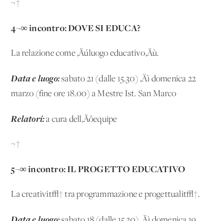
¬†
4¬∞ incontro: DOVE SI EDUCA
?
La relazione come ‚Äúluogo educativo‚Äù.
Data e luogo:
sabato 21 (dalle 15.30) ‚Äì domenica 22
marzo (fine ore 18.00) a Mestre Ist. San Marco
Relatori:
a cura dell‚Äôequipe
¬†
5¬∞ incontro: IL PROGETTO EDUCATIVO
La creativit√† tra programmazione e progettualit√†.
Data e luogo:
sabato 18 (dalle 15.30) ‚Äì domenica 19