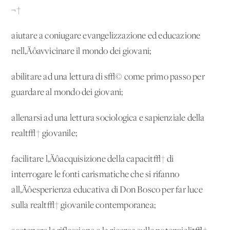
¬†
aiutare a coniugare evangelizzazione ed educazione
nell‚Äôavvicinare il mondo dei giovani;
abilitare ad una lettura di s√© come primo passo per
guardare al mondo dei giovani;
allenarsi ad una lettura sociologica e sapienziale della
realt√† giovanile;
facilitare l‚Äôacquisizione della capacit√† di
interrogare le fonti carismatiche che si rifanno
all‚Äôesperienza educativa di Don Bosco per far luce
sulla realt√† giovanile contemporanea;