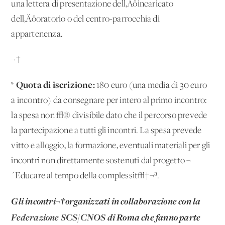
una lettera di presentazione dell‚Äôincaricato
dell‚Äôoratorio o del centro-parrocchia di
appartenenza.
¬†
Quota di iscrizione:
*
180 euro (una media di 30 euro
a incontro) da consegnare per intero al primo incontro:
la spesa non √® divisibile dato che il percorso prevede
la partecipazione a tutti gli incontri. La spesa prevede
vitto e alloggio, la formazione, eventuali materiali per gli
incontri non direttamente sostenuti dal progetto ¬
´Educare al tempo della complessit√†¬ª.
Gli incontri¬†organizzati in collaborazione con
la
Federazione SCS/CNOS
di Roma che fanno parte