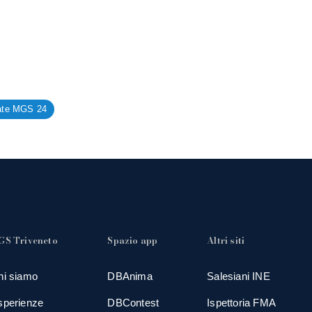
ate MGS 24
GS Triveneto
Spazio app
Altri siti
hi siamo
DBAnima
Salesiani INE
sperienze
DBContest
Ispettoria FMA