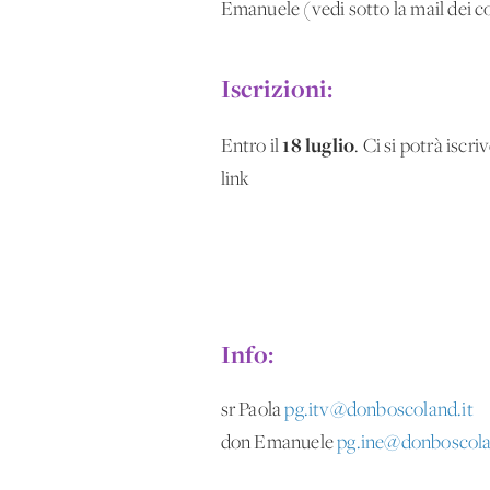
Emanuele (vedi sotto la mail dei c
Iscrizioni:
18 luglio
Entro il
. Ci si potrà iscr
link
Info:
sr Paola
pg.itv@donboscoland.it
don Emanuele
pg.ine@donboscola