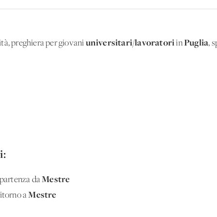
universitari/lavoratori
Puglia
tà, preghiera per giovani
in
, 
i:
Mestre
 partenza da
Mestre
ritorno a