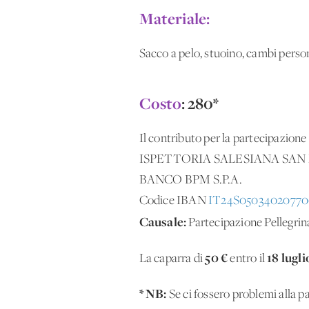
Materiale:
Sacco a pelo, stuoino, cambi person
Costo
: 280*
Il contributo per la partecipazion
​​ISPETTORIA SALESIANA SA
BANCO BPM S.P.A.
Codice IBAN
IT24S0503402077
Causale:
Partecipazione Pellegr
50 €
18 lugli
La caparra di
entro il
* NB:
Se ci fossero problemi alla 