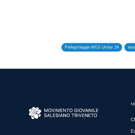
Pellegrinaggio MGS Unilav 24
est
M
C
E