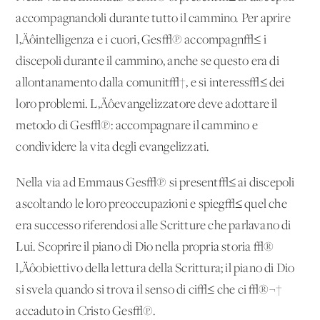
accompagnandoli durante tutto il cammino. Per aprire
l‚Äôintelligenza e i cuori, Ges√π accompagn√≤ i
discepoli durante il cammino, anche se questo era di
allontanamento dalla comunit√†, e si interess√≤ dei
loro problemi. L‚Äôevangelizzatore deve adottare il
metodo di Ges√π: accompagnare il cammino e
condividere la vita degli evangelizzati.
Nella via ad Emmaus Ges√π si present√≤ ai discepoli
ascoltando le loro preoccupazioni e spieg√≤ quel che
era successo riferendosi alle Scritture che parlavano di
Lui. Scoprire il piano di Dio nella propria storia √®
l‚Äôobiettivo della lettura della Scrittura; il piano di Dio
si svela quando si trova il senso di ci√≤ che ci √®¬†
accaduto in Cristo Ges√π.