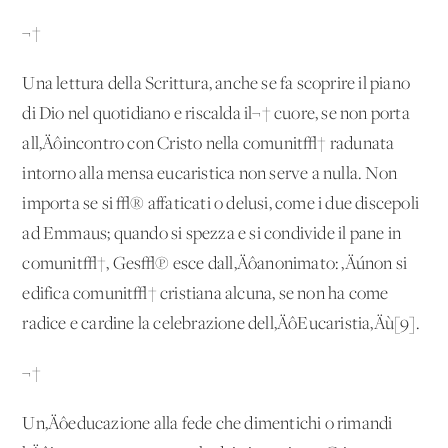
¬†
Una lettura della Scrittura, anche se fa scoprire il piano
di Dio nel quotidiano e riscalda il¬† cuore, se non porta
all‚Äôincontro con Cristo nella comunit√† radunata
intorno alla mensa eucaristica non serve a nulla. Non
importa se si √® affaticati o delusi, come i due discepoli
ad Emmaus; quando si spezza e si condivide il pane in
comunit√†, Ges√π esce dall‚Äôanonimato: ‚Äúnon si
edifica comunit√† cristiana alcuna, se non ha come
radice e cardine la celebrazione dell‚ÄôEucaristia‚Äù[9].
¬†
Un‚Äôeducazione alla fede che dimentichi o rimandi