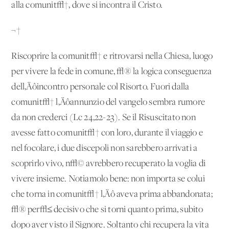
alla comunit√†, dove si incontra il Cristo.
¬†
Riscoprire la comunit√† e ritrovarsi nella Chiesa, luogo
per vivere la fede in comune, √® la logica conseguenza
dell‚Äôincontro personale col Risorto. Fuori dalla
comunit√† l‚Äôannunzio del vangelo sembra rumore
da non crederci (Lc 24,22-23). Se il Risuscitato non
avesse fatto comunit√† con loro, durante il viaggio e
nel focolare, i due discepoli non sarebbero arrivati a
scoprirlo vivo, n√© avrebbero recuperato la voglia di
vivere insieme. Notiamolo bene: non importa se colui
che torna in comunit√† l‚Äô aveva prima abbandonata;
√® per√≤ decisivo che si torni quanto prima, subito
dopo aver visto il Signore. Soltanto chi recupera la vita