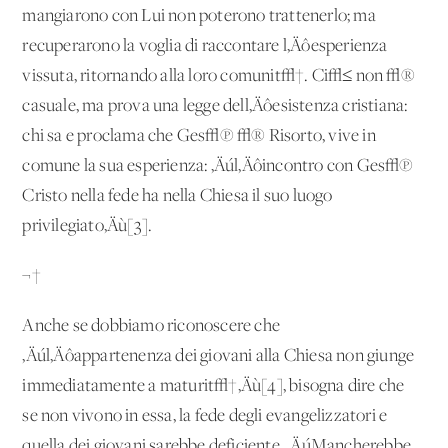
mangiarono con Lui non poterono trattenerlo; ma
recuperarono la voglia di raccontare l‚Äôesperienza
vissuta, ritornando alla loro comunit√†. Ci√≤ non √®
casuale, ma prova una legge dell‚Äôesistenza cristiana:
chi sa e proclama che Ges√π √® Risorto, vive in
comune la sua esperienza: ‚Äúl‚Äôincontro con Ges√π
Cristo nella fede ha nella Chiesa il suo luogo
privilegiato‚Äù[3].
¬†
Anche se dobbiamo riconoscere che
‚Äúl‚Äôappartenenza dei giovani alla Chiesa non giunge
immediatamente a maturit√†‚Äù[4], bisogna dire che
se non vivono in essa, la fede degli evangelizzatori e
quella dei giovani sarebbe deficiente. ‚ÄúMancherebbe