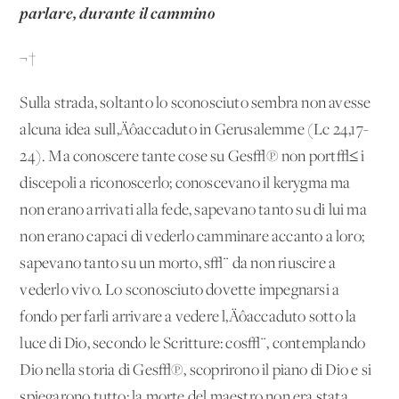
parlare, durante il cammino
¬†
Sulla strada, soltanto lo sconosciuto sembra non avesse
alcuna idea sull‚Äôaccaduto in Gerusalemme (Lc 24,17-
24). Ma conoscere tante cose su Ges√π non port√≤ i
discepoli a riconoscerlo; conoscevano il kerygma ma
non erano arrivati alla fede, sapevano tanto su di lui ma
non erano capaci di vederlo camminare accanto a loro;
sapevano tanto su un morto, s√¨ da non riuscire a
vederlo vivo. Lo sconosciuto dovette impegnarsi a
fondo per farli arrivare a vedere l‚Äôaccaduto sotto la
luce di Dio, secondo le Scritture: cos√¨, contemplando
Dio nella storia di Ges√π, scoprirono il piano di Dio e si
spiegarono tutto: la morte del maestro non era stata