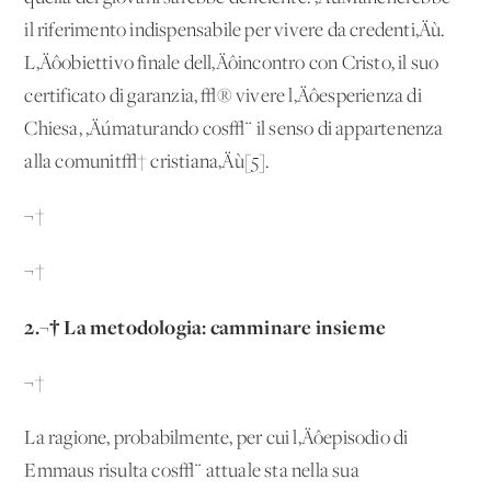
il riferimento indispensabile per vivere da credenti‚Äù.
L‚Äôobiettivo finale dell‚Äôincontro con Cristo, il suo
certificato di garanzia, √® vivere l‚Äôesperienza di
Chiesa, ‚Äúmaturando cos√¨ il senso di appartenenza
alla comunit√† cristiana‚Äù[5].
¬†
¬†
2.¬† La metodologia: camminare insieme
¬†
La ragione, probabilmente, per cui l‚Äôepisodio di
Emmaus risulta cos√¨ attuale sta nella sua