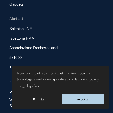
Gadgets
Altri siti
Salesiani INE
Ispettoria FMA
Associazione Donboscoland
5x1000
TGS Eurogroup
Noi e terze parti selezionate utilizziamo cookie o
tecnologie simili come specificato nella cookie policy.
Sicurezza
Leggi la policy
Privacy Policy
Rifiuta
Accetta
Whistleblowing -
Segnalazione illeciti