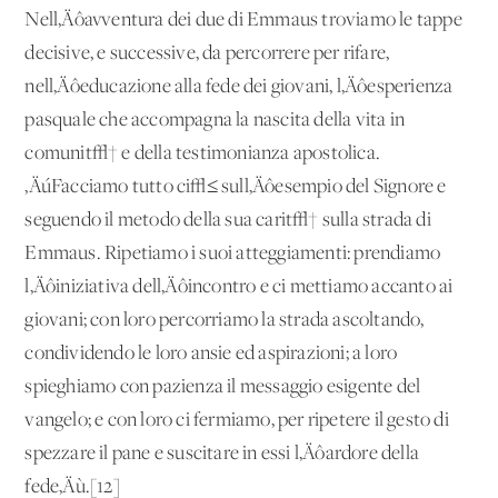
Nell‚Äôavventura dei due di Emmaus troviamo le tappe
decisive, e successive, da percorrere per rifare,
nell‚Äôeducazione alla fede dei giovani, l‚Äôesperienza
pasquale che accompagna la nascita della vita in
comunit√† e della testimonianza apostolica.
‚ÄúFacciamo tutto ci√≤ sull‚Äôesempio del Signore e
seguendo il metodo della sua carit√† sulla strada di
Emmaus. Ripetiamo i suoi atteggiamenti: prendiamo
l‚Äôiniziativa dell‚Äôincontro e ci mettiamo accanto ai
giovani; con loro percorriamo la strada ascoltando,
condividendo le loro ansie ed aspirazioni; a loro
spieghiamo con pazienza il messaggio esigente del
vangelo; e con loro ci fermiamo, per ripetere il gesto di
spezzare il pane e suscitare in essi l‚Äôardore della
fede‚Äù.[12]