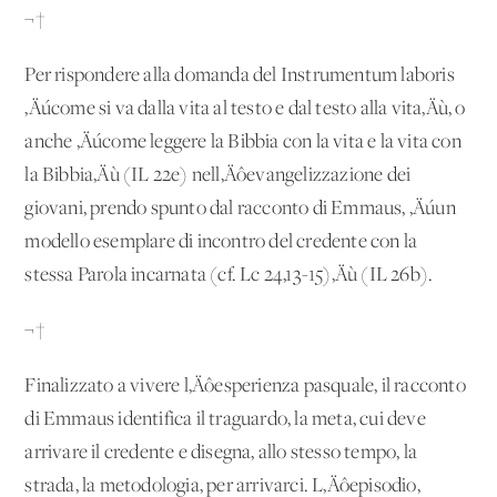
¬†
Per rispondere alla domanda del Instrumentum laboris
‚Äúcome si va dalla vita al testo e dal testo alla vita‚Äù, o
anche ‚Äúcome leggere la Bibbia con la vita e la vita con
la Bibbia‚Äù (IL 22e) nell‚Äôevangelizzazione dei
giovani, prendo spunto dal racconto di Emmaus, ‚Äúun
modello esemplare di incontro del credente con la
stessa Parola incarnata (cf. Lc 24,13-15)‚Äù (IL 26b).
¬†
Finalizzato a vivere l‚Äôesperienza pasquale, il racconto
di Emmaus identifica il traguardo, la meta, cui deve
arrivare il credente e disegna, allo stesso tempo, la
strada, la metodologia, per arrivarci. L‚Äôepisodio,