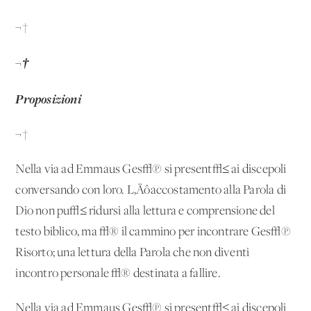
¬†
¬†
Proposizioni
¬†
Nella via ad Emmaus Ges√π si present√≤ ai discepoli
conversando con loro. L‚Äôaccostamento alla Parola di
Dio non pu√≤ ridursi alla lettura e comprensione del
testo biblico, ma √® il cammino per incontrare Ges√π
Risorto; una lettura della Parola che non diventi
incontro personale √® destinata a fallire.
Nella via ad Emmaus Ges√π si present√≤ ai discepoli