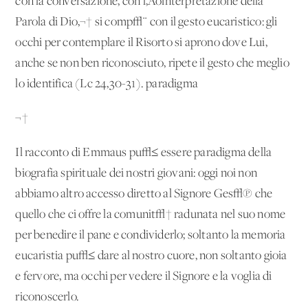
con la conversazione, con l‚Äôinterpretazione della
Parola di Dio,¬† si comp√¨ con il gesto eucaristico: gli
occhi per contemplare il Risorto si aprono dove Lui,
anche se non ben riconosciuto, ripete il gesto che meglio
lo identifica (Lc 24,30-31). paradigma
¬†
Il racconto di Emmaus pu√≤ essere paradigma della
biografia spirituale dei nostri giovani: oggi noi non
abbiamo altro accesso diretto al Signore Ges√π che
quello che ci offre la comunit√† radunata nel suo nome
per benedire il pane e condividerlo; soltanto la memoria
eucaristia pu√≤ dare al nostro cuore, non soltanto gioia
e fervore, ma occhi per vedere il Signore e la voglia di
riconoscerlo.