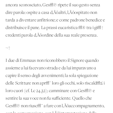
ancora sconosciuto, Ges√π ripete il suo gesto senza
dire parola: ospite a casa d‚Äôaltri, l‚Äôospitato non
tarda a diventare anfitrione; e come padrone benedice e
distribuisce il pane. La prassi eucaristica √® tra i gi√†
credenti parola d‚Äôordine della sua reale presenza.
¬†
I due di Emmaus non riconobbero il Signore quando
assieme a lui facevano strada e da lui imparavano a
capire il senso degli avvenimenti; la sola spiegazione
delle Scritture non apr√¨ loro gli occhi, solo riscald√≤ i
loro cuori (cf. Lc 24,32); camminare con Ges√π e
sentire la sua voce non fu sufficiente. Quello che
Ges√π non riusc√¨ a fare con l‚Äôaccompagnamento,