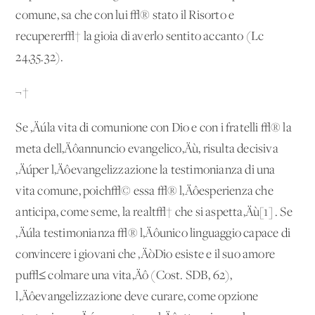
comune, sa che con lui √® stato il Risorto e
recuperer√† la gioia di averlo sentito accanto (Lc
24,35.32).
¬†
Se ‚Äúla vita di comunione con Dio e con i fratelli √® la
meta dell‚Äôannuncio evangelico‚Äù, risulta decisiva
‚Äúper l‚Äôevangelizzazione la testimonianza di una
vita comune, poich√© essa √® l‚Äôesperienza che
anticipa, come seme, la realt√† che si aspetta‚Äù[1] . Se
‚Äúla testimonianza √® l‚Äôunico linguaggio capace di
convincere i giovani che ‚ÄòDio esiste e il suo amore
pu√≤ colmare una vita‚Äô (Cost. SDB, 62),
l‚Äôevangelizzazione deve curare, come opzione