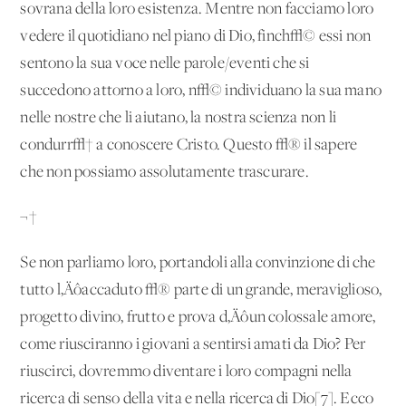
sovrana della loro esistenza. Mentre non facciamo loro
vedere il quotidiano nel piano di Dio, finch√© essi non
sentono la sua voce nelle parole/eventi che si
succedono attorno a loro, n√© individuano la sua mano
nelle nostre che li aiutano, la nostra scienza non li
condurr√† a conoscere Cristo. Questo √® il sapere
che non possiamo assolutamente trascurare.
¬†
Se non parliamo loro, portandoli alla convinzione di che
tutto l‚Äôaccaduto √® parte di un grande, meraviglioso,
progetto divino, frutto e prova d‚Äôun colossale amore,
come riusciranno i giovani a sentirsi amati da Dio? Per
riuscirci, dovremmo diventare i loro compagni nella
ricerca di senso della vita e nella ricerca di Dio[7]. Ecco