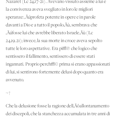
Nazaret (Lc 24,17-21). Avevano vissuto assieme a lui e
la convivenza aveva svegliato in loro le migliori
speranze: ‚Äúprofeta potente in opere e in parole
davanti a Dio e a tutto il popolo‚Äù, sembrava che
‚Äúfosse lui che avrebbe liberato Israele‚Äù (Lc
24,19.21); invece, la sua morte in croce aveva sepolto
tutte le loro aspettative. Era pi√π che logico che
sentissero il fallimento, sentissero di essere stati
ingannati. Proprio perch√© prima si erano appassionati
di lui, si sentirono fortemente delusi dopo quanto era
avvenuto.
¬†
Che la delusione fosse la ragione dell‚Äôallontanamento
dei discepoli, che la stanchezza accumulata in tre anni di