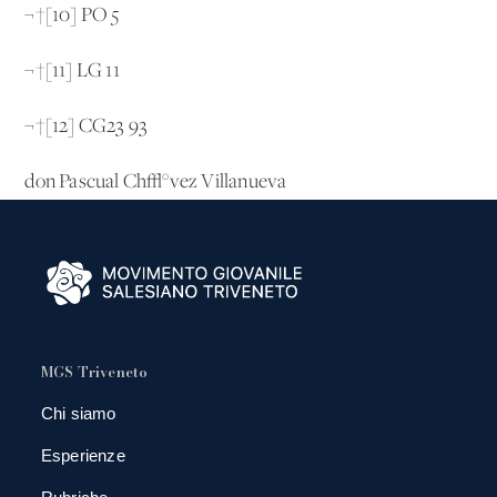
¬†[10] PO 5
¬†[11] LG 11
¬†[12] CG23 93
don Pascual Ch√°vez Villanueva
MGS Triveneto
Chi siamo
Esperienze