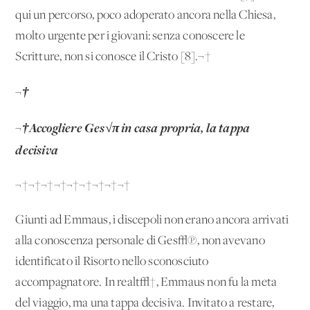
qui un percorso, poco adoperato ancora nella Chiesa,
molto urgente per i giovani: senza conoscere le
Scritture, non si conosce il Cristo'[8].¬†
¬†
¬†Accogliere Ges√π in casa propria, la tappa
decisiva
¬†¬†¬†¬†¬†¬†¬†¬†¬†
Giunti ad Emmaus, i discepoli non erano ancora arrivati
alla conoscenza personale di Ges√π, non avevano
identificato il Risorto nello sconosciuto
accompagnatore. In realt√†, Emmaus non fu la meta
del viaggio, ma una tappa decisiva. Invitato a restare,