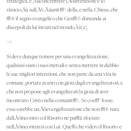
strategica, e ‚Äúconcentrare l‚Äôattenzione e lo
slancio‚Äù sull‚Äô ‚Äúunit√† della, e nella, Chiesa, che
√® il segno evangelico che Ges√π domanda ai
discepoli da lui inviati nel mondo‚Äù[2].
¬†
Si deve dunque temere per una evangelizzazione,
qualsiasi siano i suoi metodi e senza mettere in dubbio
le sue migliori intenzioni, che non parte da una vita in
comune, portata avanti con gioia dagli evangelizzatori, e
che non propone agli evangelizzati la gioia di aver
incontrato Cristo nella comunit√†. Se cos√¨ fosse,
essa sarebbe un‚Äôevangelizzazione che non √® nata
dall‚Äôincontro col Risorto ne pu√≤ sfociare
nell‚Äôincontrarsi con Lui. Quelli che videro il Risorto e