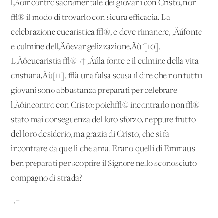
l‚Äôincontro sacramentale dei giovani con Cristo, non
√® il modo di trovarlo con sicura efficacia. La
celebrazione eucaristica √®, e deve rimanere, ‚Äúfonte
e culmine dell‚Äôevangelizzazione‚Äù"[10].
L‚Äôeucaristia √®¬† ‚Äúla fonte e il culmine della vita
cristiana‚Äù[11]. √à una falsa scusa il dire che non tutti i
giovani sono abbastanza preparati per celebrare
l‚Äôincontro con Cristo: poich√© incontrarlo non √®
stato mai conseguenza del loro sforzo, neppure frutto
del loro desiderio, ma grazia di Cristo, che si fa
incontrare da quelli che ama. Erano quelli di Emmaus
ben preparati per scoprire il Signore nello sconosciuto
compagno di strada?
¬†