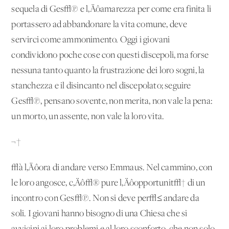
sequela di Ges√π e l‚Äôamarezza per come era finita li
portassero ad abbandonare la vita comune, deve
servirci come ammonimento. Oggi i giovani
condividono poche cose con questi discepoli, ma forse
nessuna tanto quanto la frustrazione dei loro sogni, la
stanchezza e il disincanto nel discepolato; seguire
Ges√π, pensano sovente, non merita, non vale la pena:
un morto, un assente, non vale la loro vita.
¬†
√à l‚Äôora di andare verso Emmaus. Nel cammino, con
le loro angosce, c‚Äô√® pure l‚Äôopportunit√† di un
incontro con Ges√π. Non si deve per√≤ andare da
soli. I giovani hanno bisogno di una Chiesa che si