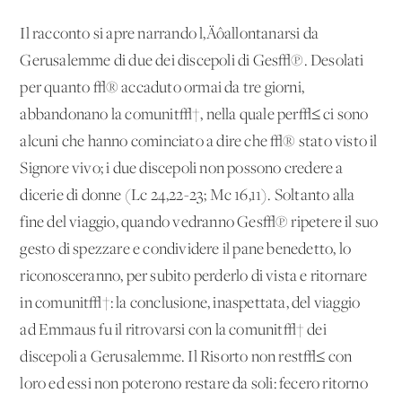
Il racconto si apre narrando l‚Äôallontanarsi da
Gerusalemme di due dei discepoli di Ges√π. Desolati
per quanto √® accaduto ormai da tre giorni,
abbandonano la comunit√†, nella quale per√≤ ci sono
alcuni che hanno cominciato a dire che √® stato visto il
Signore vivo; i due discepoli non possono credere a
dicerie di donne (Lc 24,22-23; Mc 16,11). Soltanto alla
fine del viaggio, quando vedranno Ges√π ripetere il suo
gesto di spezzare e condividere il pane benedetto, lo
riconosceranno, per subito perderlo di vista e ritornare
in comunit√†: la conclusione, inaspettata, del viaggio
ad Emmaus fu il ritrovarsi con la comunit√† dei
discepoli a Gerusalemme. Il Risorto non rest√≤ con
loro ed essi non poterono restare da soli: fecero ritorno