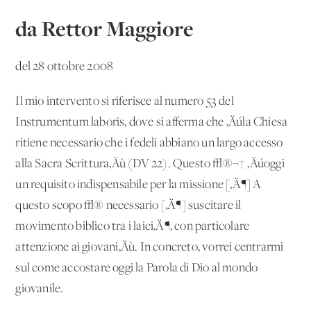
da Rettor Maggiore
del 28 ottobre 2008
Il mio intervento si riferisce al numero 53 del
Instrumentum laboris, dove si afferma che ‚Äúla Chiesa
ritiene necessario che i fedeli abbiano un largo accesso
alla Sacra Scrittura‚Äù (DV 22). Questo √®¬† ‚Äúoggi
un requisito indispensabile per la missione [‚Ä¶] A
questo scopo √® necessario [‚Ä¶] suscitare il
movimento biblico tra i laici‚Ä¶, con particolare
attenzione ai giovani‚Äù. In concreto, vorrei centrarmi
sul come accostare oggi la Parola di Dio al mondo
giovanile.