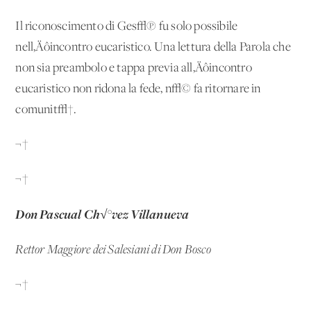
Il riconoscimento di Ges√π fu solo possibile
nell‚Äôincontro eucaristico. Una lettura della Parola che
non sia preambolo e tappa previa all‚Äôincontro
eucaristico non ridona la fede, n√© fa ritornare in
comunit√†.
¬†
¬†
Don Pascual Ch√°vez Villanueva
Rettor Maggiore dei Salesiani di Don Bosco
¬†