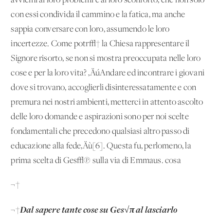
avvicini ai loro problemi e al loro sconforto, che non solo
con essi condivida il cammino e la fatica, ma anche
sappia conversare con loro, assumendo le loro
incertezze. Come potr√† la Chiesa rappresentare il
Signore risorto, se non si mostra preoccupata nelle loro
cose e per la loro vita? ‚ÄúAndare ed incontrare i giovani
dove si trovano, accoglierli disinteressatamente e con
premura nei nostri ambienti, metterci in attento ascolto
delle loro domande e aspirazioni sono per noi scelte
fondamentali che precedono qualsiasi altro passo di
educazione alla fede‚Äù[6]. Questa fu, perlomeno, la
prima scelta di Ges√π sulla via di Emmaus. cosa
¬†
Dal sapere tante cose su Ges√π al lasciarlo
¬†