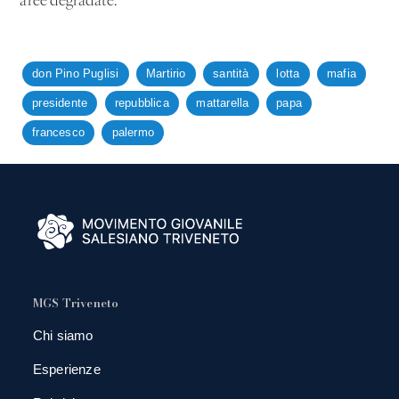
aree degradate.
don Pino Puglisi
Martirio
santità
lotta
mafia
presidente
repubblica
mattarella
papa
francesco
palermo
MGS Triveneto
Chi siamo
Esperienze