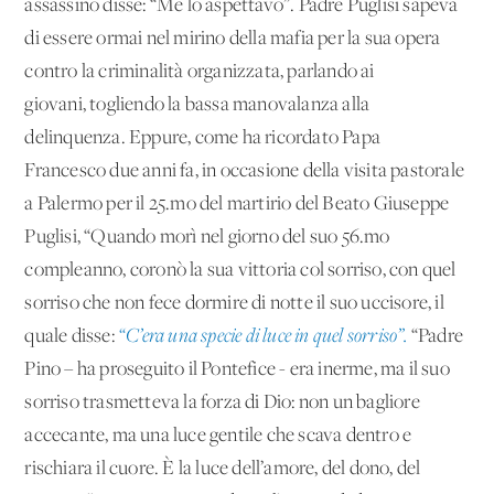
assassino disse: “Me lo aspettavo”. Padre Puglisi sapeva
di essere ormai nel mirino della mafia per la sua opera
contro la criminalità organizzata, parlando ai
giovani, togliendo la bassa manovalanza alla
delinquenza. Eppure, come ha ricordato Papa
Francesco due anni fa, in occasione della visita pastorale
a Palermo per il 25.mo del martirio del Beato Giuseppe
Puglisi, “Quando morì nel giorno del suo 56.mo
compleanno, coronò la sua vittoria col sorriso, con quel
sorriso che non fece dormire di notte il suo uccisore, il
quale disse:
“C’era una specie di luce in quel sorriso”.
“Padre
Pino – ha proseguito il Pontefice - era inerme, ma il suo
sorriso trasmetteva la forza di Dio: non un bagliore
accecante, ma una luce gentile che scava dentro e
rischiara il cuore. È la luce dell’amore, del dono, del