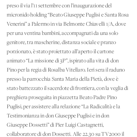
preso il via l’11 settembre con l’inaugurazione del
micronido holding “Beato Giuseppe Puglisi e Santa Rosa
Venerini” a Palermo in via Belmonte Chiavelli 1/A, dove
per una ventina bambini, accompagnati da una solo
genitore, tra mascherine, distanza sociale e pranzo
porzionato, è stato proiettato all’aperto il cartone
animato “La missione di 3P”, ispirato alla vita di don
Pino per la regia di Rosalba Vitellaro. Ieri sera il raduno
presso la parrocchia Santa Maria della Pietà, dove è
stato battezzato il sacerdote di frontiera, con la veglia di
preghiera proseguita in piazzetta Beato Padre Pino
Puglisi, per assistere alla relazione “La Radicalità e la
Testimonianza in don Giuseppe Puglisi e in don
Giuseppe Dossetti” di Pier Luigi Castagnetti,
collaboratore di don Dossetti. Alle 22.30 su TV2000 il