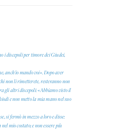
no i discepoli per timore dei Giudei,
 me, anch'io mando voi». Dopo aver
a chi non li rimetterete, resteranno non
gli altri discepoli: «Abbiamo visto il
 chiodi e non metto la mia mano nel suo
, si fermò in mezzo a loro e disse:
 nel mio costato; e non essere più