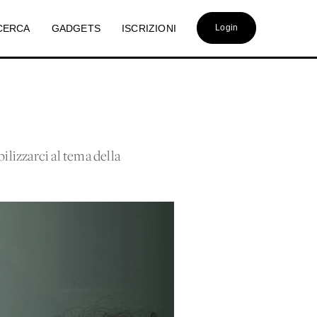
CERCA
GADGETS
ISCRIZIONI
Login
bilizzarci al tema della