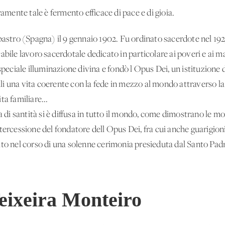
ramente tale è fermento efficace di pace e di gioia.
astro (Spagna) il 9 gennaio 1902. Fu ordinato sacerdote nel 192
bile lavoro sacerdotale dedicato in particolare ai poveri e ai mal
 speciale illuminazione divina e fondò l'Opus Dei, un'istituzion
iali una vita coerente con la fede in mezzo al mondo attraverso la
ita familiare...
a di santità si è diffusa in tutto il mondo, come dimostrano le m
'intercessione del fondatore dell'Opus Dei, fra cui anche guarigion
ato nel corso di una solenne cerimonia presieduta dal Santo Pad
eixeira Monteiro