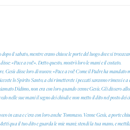
o dopo il sabato, mentre erano chiuse le porte del luogo dove si trovava
isse: «Pace a voi!». Detto questo, mostrò loro le mani e il costato.
gnore. Gesù disse loro di nuovo: «Pace a voi! Come il Padre ha mandato
«Ricevete lo Spirito Santo; a chi rimetterete i peccati saranno rimessi e 
amato Dìdimo, non era con loro quando venne Gesù. Gli dissero allora 
vedo nelle sue mani il segno dei chiodi e non metto il dito nel posto dei
uovo in casa e c'era con loro anche Tommaso. Venne Gesù, a porte chiuse
tti qua il tuo dito e guarda le mie mani; stendi la tua mano, e mettila