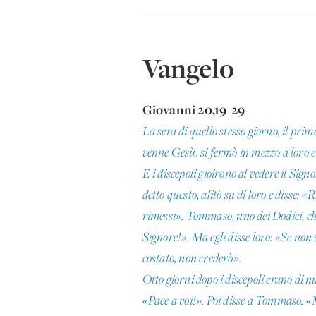
Vangelo
Giovanni 20,19-29
La sera di quello stesso giorno, il prim
venne Gesù, si fermò in mezzo a loro e d
E i discepoli gioirono al vedere il Si
detto questo, alitò su di loro e disse: 
rimessi». Tommaso, uno dei Dodici, chi
Signore!». Ma egli disse loro: «Se non 
costato, non crederò».
Otto giorni dopo i discepoli erano di n
«Pace a voi!». Poi disse a Tommaso: «Me