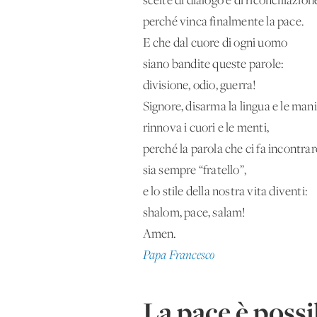
scelte di dialogo e di riconciliazion
perché vinca finalmente la pace.
E che dal cuore di ogni uomo
siano bandite queste parole:
divisione, odio, guerra!
Signore, disarma la lingua e le mani
rinnova i cuori e le menti,
perché la parola che ci fa incontrar
sia sempre “fratello”,
e lo stile della nostra vita diventi:
shalom, pace, salam!
Amen.
Papa Francesco
La pace è possi