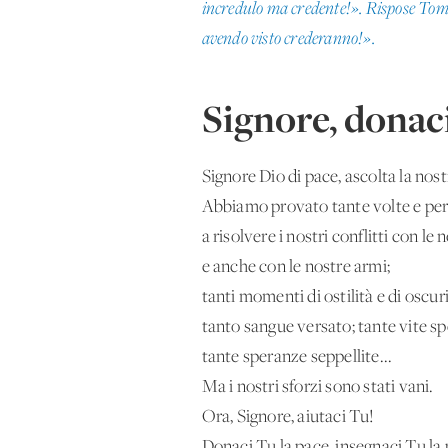
incredulo ma credente!». Rispose Tomm
avendo visto crederanno!».
Signore, donaci
Signore Dio di pace, ascolta la nost
Abbiamo provato tante volte e per 
a risolvere i nostri conflitti con le 
e anche con le nostre armi;
tanti momenti di ostilità e di oscuri
tanto sangue versato; tante vite sp
tante speranze seppellite...
Ma i nostri sforzi sono stati vani.
Ora, Signore, aiutaci Tu!
Donaci Tu la pace, insegnaci Tu la 