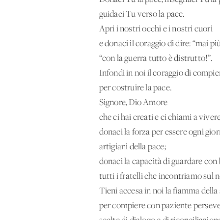
guidaci Tu verso la pace.
Apri i nostri occhi e i nostri cuori
e donaci il coraggio di dire: “mai più
“con la guerra tutto è distrutto!”.
Infondi in noi il coraggio di compie
per costruire la pace.
Signore, Dio Amore
che ci hai creati e ci chiami a vivere 
donaci la forza per essere ogni gio
artigiani della pace;
donaci la capacità di guardare co
tutti i fratelli che incontriamo su
Tieni accesa in noi la fiamma dell
per compiere con paziente persev