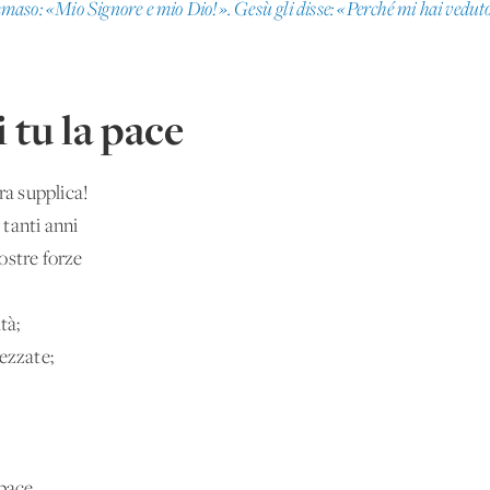
aso: «Mio Signore e mio Dio!». Gesù gli disse: «Perché mi hai veduto,
 tu la pace
ra supplica!
tanti anni
nostre forze
tà;
ezzate;
pace,