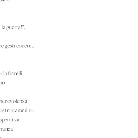
 la guerra!”;
re gesti concreti
da fratelli,
rno
n benevolenza
l nostro cammino.
a speranza
eranza