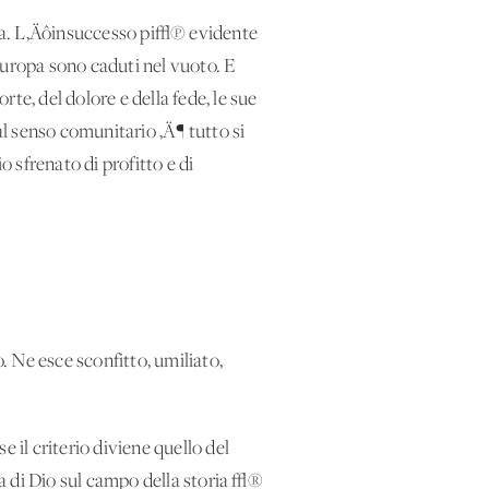
iana. L‚Äôinsuccesso pi√π evidente
ôEuropa sono caduti nel vuoto. E
orte, del dolore e della fede, le sue
al senso comunitario ‚Ä¶ tutto si
 sfrenato di profitto e di
 Ne esce sconfitto, umiliato,
il criterio diviene quello del
a di Dio sul campo della storia √®