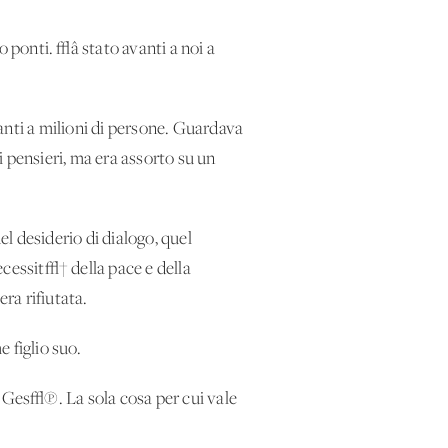
o ponti. √â stato avanti a noi a
anti a milioni di persone. Guardava
 pensieri, ma era assorto su un
el desiderio di dialogo, quel
necessit√† della pace e della
ra rifiutata.
 figlio suo.
i Ges√π. La sola cosa per cui vale