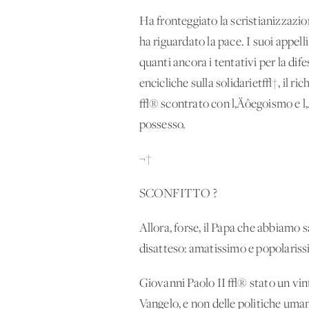
Ha fronteggiato la scristianizzazi
ha riguardato la pace. I suoi appell
quanti ancora i tentativi per la difes
encicliche sulla solidariet√†, il r
√® scontrato con l‚Äôegoismo e l‚Äô
possesso.
¬†
SCONFITTO ?
Allora, forse, il Papa che abbiamo
disatteso: amatissimo e popolaris
Giovanni Paolo II √® stato un vint
Vangelo, e non delle politiche uma