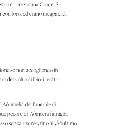
visto morire su una Croce. Si
con loro, ed erano incapaci di
ezione se non accogliendo in
 del volto di Dio: il volto
‚Äôomelia del funerale di
sue pecore e l‚Äôintera famiglia
sso senza riserve, fino all‚Äôultimo