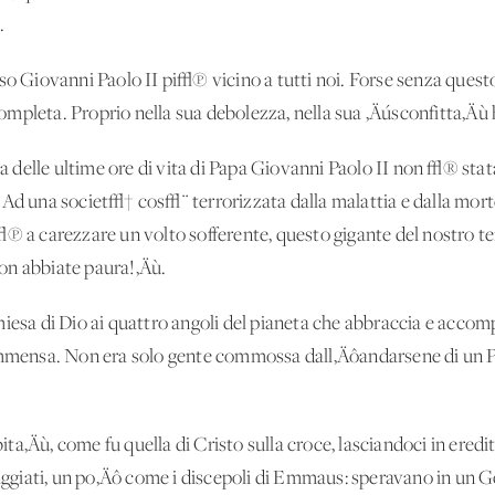
.
so Giovanni Paolo II pi√π vicino a tutti noi. Forse senza questo 
mpleta. Proprio nella sua debolezza, nella sua ‚Äúsconfitta‚Äù h
lla delle ultime ore di vita di Papa Giovanni Paolo II non √® sta
 Ad una societ√† cos√¨ terrorizzata dalla malattia e dalla mort
√π a carezzare un volto sofferente, questo gigante del nostro t
on abbiate paura!‚Äù.
iesa di Dio ai quattro angoli del pianeta che abbraccia e accomp
 immensa. Non era solo gente commossa dall‚Äôandarsene di un
a‚Äù, come fu quella di Cristo sulla croce, lasciandoci in eredit
raggiati, un po‚Äô come i discepoli di Emmaus: speravano in un G