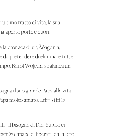
ultimo tratto di vita, la sua
a aperto porte e cuori.
ta la cronaca di un‚Äôagonia,
e da pretendere di eliminare tutte
empo, Karol Wojtyla, spalanca un
agna il suo grande Papa alla vita
 Papa molto amato. L√† si √®
√† il bisogno di Dio. Subito ci
es√π capace di liberarli dalla loro