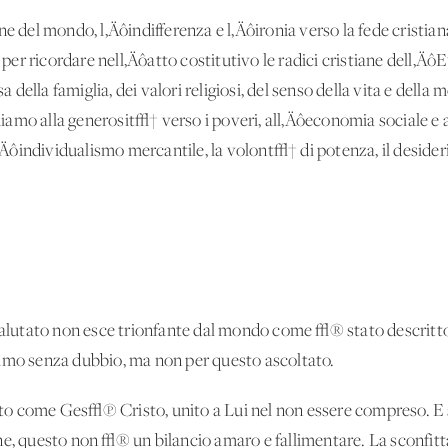
one del mondo, l‚Äôindifferenza e l‚Äôironia verso la fede crist
i per ricordare nell‚Äôatto costitutivo le radici cristiane dell‚Ä
a della famiglia, dei valori religiosi, del senso della vita e della m
ichiamo alla generosit√† verso i poveri, all‚Äôeconomia sociale e 
individualismo mercantile, la volont√† di potenza, il desiderio
 salutato non esce trionfante dal mondo come √® stato descritto.
simo senza dubbio, ma non per questo ascoltato.
o come Ges√π Cristo, unito a Lui nel non essere compreso. E se 
ne, questo non √® un bilancio amaro e fallimentare. La sconfitt