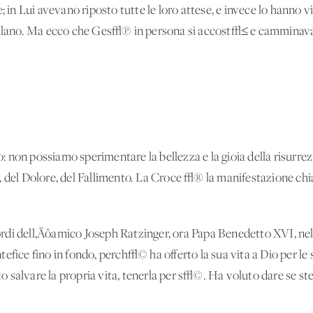
; in Lui avevano riposto tutte le loro attese, e invece lo hanno 
rollano. Ma ecco che Ges√π in persona si accost√≤ e camminava 
io: non possiamo sperimentare la bellezza e la gioia della risurr
 del Dolore, del Fallimento. La Croce √® la manifestazione chiara
di dell‚Äôamico Joseph Ratzinger, ora Papa Benedetto XVI, nell
efice fino in fondo, perch√© ha offerto la sua vita a Dio per le 
salvare la propria vita, tenerla per s√©. Ha voluto dare se ste