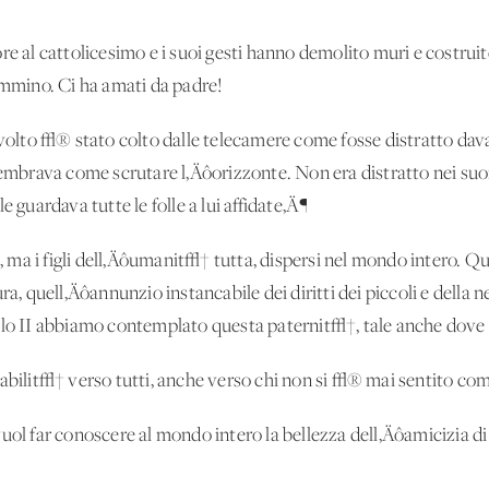
re al cattolicesimo e i suoi gesti hanno demolito muri e costruit
cammino. Ci ha amati da padre!
o volto √® stato colto dalle telecamere come fosse distratto dav
sembrava come scrutare l‚Äôorizzonte. Non era distratto nei suoi
e guardava tutte le folle a lui affidate‚Ä¶
i, ma i figli dell‚Äôumanit√† tutta, dispersi nel mondo intero. Qu
ra, quell‚Äôannunzio instancabile dei diritti dei piccoli e della 
olo II abbiamo contemplato questa paternit√†, tale anche dove e
abilit√† verso tutti, anche verso chi non si √® mai sentito come
vuol far conoscere al mondo intero la bellezza dell‚Äôamicizia d