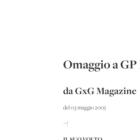
Omaggio a GP II
da GxG Magazine
del 03 maggio 2005
¬†
IL SUO VOLTO