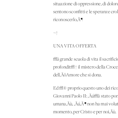
situazione di oppressione, di dolore
sentono sconfitti e le speranze c
riconoscerlo‚Ä¶
¬†
UNA VITA OFFERTA
√â grande scuola di vita il sacrific
profondit√† il mistero della Croce,
dell‚ÄôAmore che si dona.
Ed √® proprio questo uno dei ricor
Giovanni Paolo II: ‚Äú√â stato pont
umana‚Äù, ‚Äú‚Ä¶ non ha mai voluto 
momento, per Cristo e per noi‚Äù.