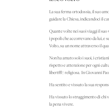
La sua ferma ortodossia, il suo amo
guidare la Chiesa, indicandoci il 
Quante volte nei suoi viaggi il su
i popoli che accorrevano da lui, e 
Volto, su un nome attraverso il qual
Non ha amato solo i suoi, i cristian
rispetto e attenzione per ogni cultu
libert√† religiosa. In Giovanni Pa
Ha sentito e vissuto la sua respons
Ha vissuto lo struggimento di chi 
la pena vivere.