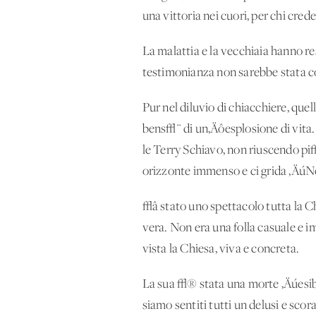
una vittoria nei cuori, per chi crede
La malattia e la vecchiaia hanno re
testimonianza non sarebbe stata co
Pur nel diluvio di chiacchiere, que
bens√¨ di un‚Äôesplosione di vita.
le Terry Schiavo, non riuscendo pi
orizzonte immenso e ci grida ‚ÄúN
√â stato uno spettacolo tutta la Ch
vera. Non era una folla casuale e
vista la Chiesa, viva e concreta.
La sua √® stata una morte ‚Äúesibit
siamo sentiti tutti un delusi e sco