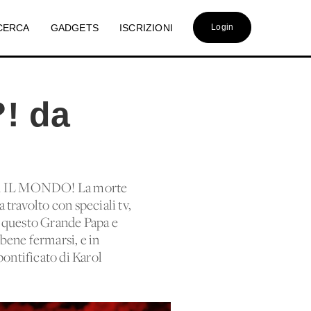
CERCA
GADGETS
ISCRIZIONI
Login
?! da
IL MONDO! La morte
 travolto con speciali tv,
di questo Grande Papa e
bene fermarsi, e in
pontificato di Karol