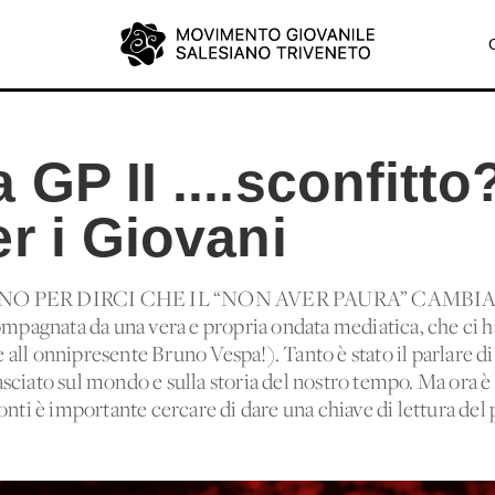
GP II ....sconfitto
r i Giovani
O PER DIRCI CHE IL “NON AVER PAURA” CAMBIA 
ompagnata da una vera e propria ondata mediatica, che ci ha
re all'onnipresente Bruno Vespa!). Tanto è stato il parlare 
ciato sul mondo e sulla storia del nostro tempo. Ma ora è 
onti è importante cercare di dare una chiave di lettura del 