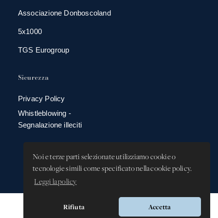
Associazione Donboscoland
5x1000
TGS Eurogroup
Sicurezza
Privacy Policy
Whistleblowing -
Segnalazione illeciti
Noi e terze parti selezionate utilizziamo cookie o
tecnologie simili come specificato nella cookie policy.
Leggi la policy
Rifiuta
Accetta
Versione app: 3.64.2 (18ea8745)