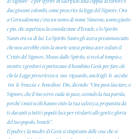
al Signore - e per offrire in sacrificio una coppia di tortore o
due giovani colombi, come prescrive la legge del Signore. Ora
a Gerusalemme c'era un uomo di nome Simeone, uomo giusto
e pio, che aspettava la consolazione d'Israele, e lo Spirito
Santo era su di lui. Lo Spirito Santo gli aveva preannunciato
che non avrebbe visto la morte senza prima aver veduto il
Cristo del Signore. Mosso dallo Spirito, si recò al tempio e,
mentre i genitori vi portavano il bambino Gesù per fare ciò
che la Legge prescriveva a suo riguardo, anch'egli lo accolse
tra le braccia e benedisse Dio, dicendo: "Ora puoi lasciare, o
Signore, che il tuo servo vada in pace, secondo la tua parola,
perché i miei occhi hanno visto la tua salvezza, preparata da
te davanti a tutti i popoli: luce per rivelarti alle genti e gloria
del tuo popolo, Israele".
Il padre e la madre di Gesù si stupivano delle cose che si