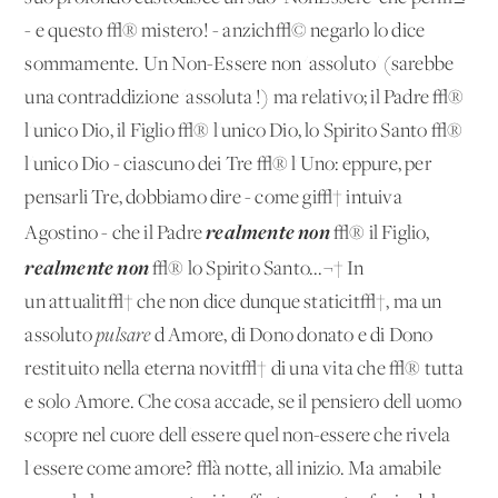
- e questo √® mistero! - anzich√© negarlo lo dice
sommamente. Un Non-Essere non 'assoluto' (sarebbe
una contraddizione 'assoluta'!) ma relativo; il Padre √®
l'unico Dio, il Figlio √® l'unico Dio, lo Spirito Santo √®
l'unico Dio - ciascuno dei Tre √® l'Uno: eppure, per
pensarli Tre, dobbiamo dire - come gi√† intuiva
realmente non
Agostino - che il Padre
√® il Figlio,
realmente non
√® lo Spirito Santo...¬† In
un'attualit√† che non dice dunque staticit√†, ma un
assoluto
pulsare
d'Amore, di Dono donato e di Dono
restituito nella eterna novit√† di una vita che √® tutta
e solo Amore. Che cosa accade, se il pensiero dell'uomo
scopre nel cuore dell'essere quel non-essere che rivela
l'essere come amore? √à notte, all'inizio. Ma amabile