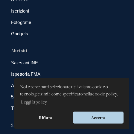
Iscrizioni
Fotografie
Gadgets
Altri siti
Salesiani INE
Ispettoria FMA
Associazione Donboscoland
Noi e terze parti selezionate utilizziamo cookie o
tecnologie simili come specificato nella cookie policy.
5x1000
Leggi la policy
TGS Eurogroup
Rifiuta
Accetta
Sicurezza