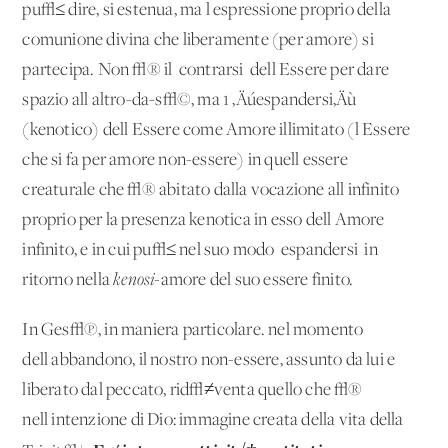
pu√≤ dire, si estenua, ma l'espressione proprio della
comunione divina che liberamente (per amore) si
partecipa. Non √® il 'contrarsi' dell'Essere per dare
spazio all'altro-da-s√©, ma 1'‚Äúespandersi‚Äù
(kenotico) dell'Essere come Amore illimitato (l'Essere
che si fa per amore non-essere) in quell'essere
creaturale che √® abitato dalla vocazione all'infinito
proprio per la presenza kenotica in esso dell'Amore
infinito, e in cui pu√≤ nel suo modo 'espandersi' in
ritorno nella
kenosi
-amore del suo essere finito.
In Ges√π, in maniera particolare. nel momento
dell'abbandono, il nostro non-essere, assunto da lui e
liberato dal peccato, rid√≠venta quello che √®
nell'intenzione di Dio: immagine creata della vita della