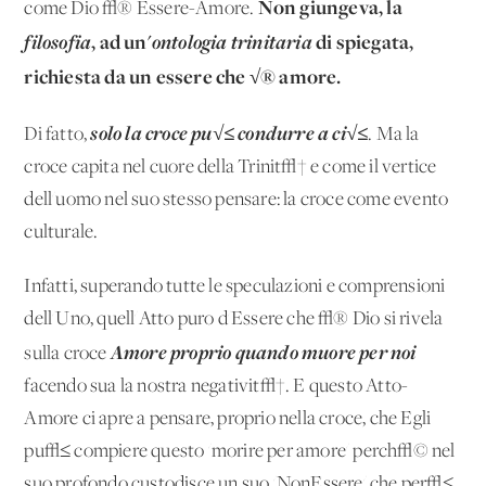
Non giungeva, la
come Dio √® Essere-Amore.
filosofia
, ad un'
ontologia trinitaria
di spiegata,
richiesta da un essere che √® amore.
solo la croce pu√≤ condurre a ci√≤
Di fatto,
. Ma la
croce capita nel cuore della Trinit√† e come il vertice
dell'uomo nel suo stesso pensare: la croce come evento
culturale.
Infatti, superando tutte le speculazioni e comprensioni
dell'Uno, quell'Atto puro d'Essere che √® Dio si rivela
Amore proprio quando muore per noi
sulla croce
facendo sua la nostra negativit√†. E questo Atto-
Amore ci apre a pensare, proprio nella croce, che Egli
pu√≤ compiere questo 'morire per amore' perch√© nel
suo profondo custodisce un suo 'NonEssere' che per√≤