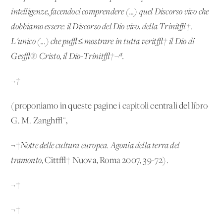
intelligenze, facendoci comprendere (...) quel Discorso vivo che
dobbiamo essere: il Discorso del Dio vivo, della Trinit√†.
L'unico (...) che pu√≤ mostrare in tutta verit√† il Dio di
Ges√π Cristo, il Dio-Trinit√†¬ª.
¬†
(proponiamo in queste pagine i capitoli centrali del libro
G. M. Zangh√¨,
¬†
Notte delle cultura europea. Agonia della terra del
tramonto
, Citt√† Nuova, Roma 2007, 39-72).
¬†
¬†