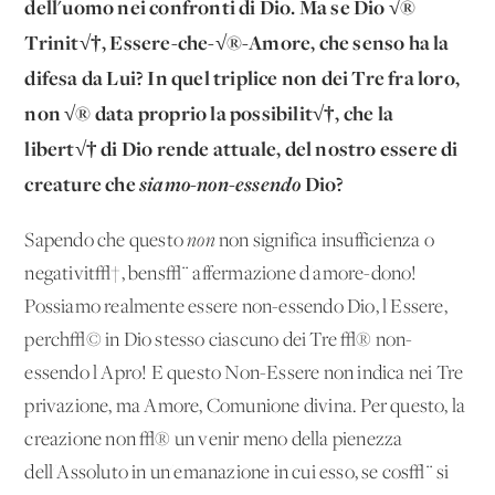
dell'uomo nei confronti di Dio. Ma se Dio √®
Trinit√†, Essere-che-√®-Amore, che senso ha la
difesa da Lui? In quel triplice non dei Tre fra loro,
non √® data proprio la possibilit√†, che la
libert√† di Dio rende attuale, del nostro essere di
creature che
siamo-non-essendo
Dio?
Sapendo che questo
non
non significa insufficienza o
negativit√†, bens√¨ affermazione d'amore-dono!
Possiamo realmente essere non-essendo Dio, l'Essere,
perch√© in Dio stesso ciascuno dei Tre √® non-
essendo l'Apro! E questo Non-Essere non indica nei Tre
privazione, ma Amore, Comunione divina. Per questo, la
creazione non √® un venir meno della pienezza
dell'Assoluto in un'emanazione in cui esso, se cos√¨ si