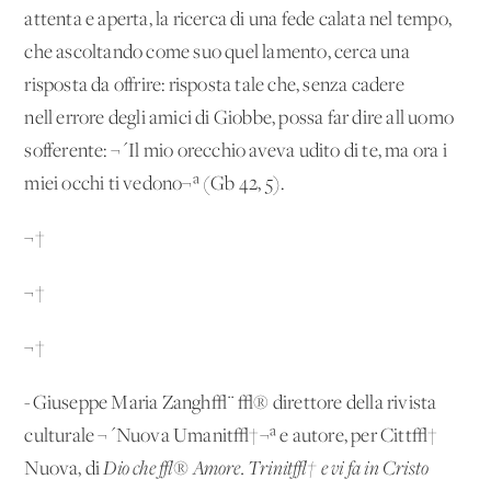
attenta e aperta, la ricerca di una fede calata nel tempo,
che ascoltando come suo quel lamento, cerca una
risposta da offrire: risposta tale che, senza cadere
nell'errore degli amici di Giobbe, possa far dire all'uomo
sofferente: ¬´Il mio orecchio aveva udito di te, ma ora i
miei occhi ti vedono¬ª (Gb 42, 5).
¬†
¬†
¬†
-Giuseppe Maria Zangh√¨ √® direttore della rivista
culturale ¬´Nuova Umanit√†¬ª e autore, per Citt√†
Nuova, di
Dio che √® Amore. Trinit√† e vi fa in Cristo