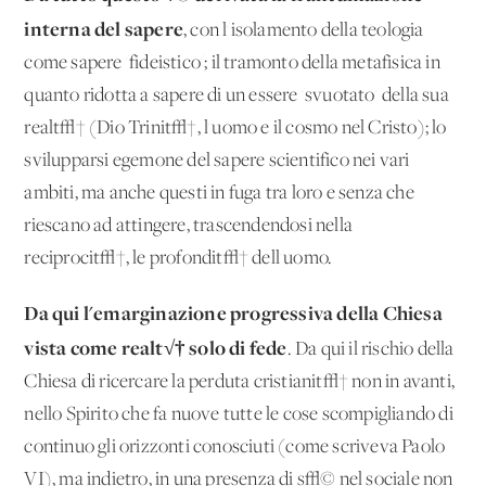
interna del sapere
, con l'isolamento della teologia
come sapere 'fideistico'; il tramonto della metafisica in
quanto ridotta a sapere di un essere 'svuotato' della sua
realt√† (Dio Trinit√†, l'uomo e il cosmo nel Cristo); lo
svilupparsi egemone del sapere scientifico nei vari
ambiti, ma anche questi in fuga tra loro e senza che
riescano ad attingere, trascendendosi nella
reciprocit√†, le profondit√† dell'uomo.
Da qui l'emarginazione progressiva della Chiesa
vista come realt√† solo di fede
. Da qui il rischio della
Chiesa di ricercare la perduta cristianit√† non in avanti,
nello Spirito che fa nuove tutte le cose scompigliando di
continuo gli orizzonti conosciuti (come scriveva Paolo
VI), ma indietro, in una presenza di s√© nel sociale non