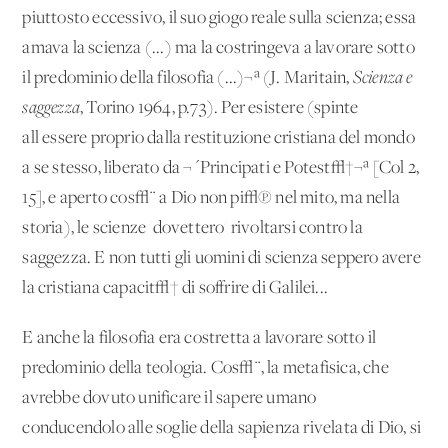
piuttosto eccessivo, il suo giogo reale sulla scienza; essa
amava la scienza (...) ma la costringeva a lavorare sotto
il predominio della filosofia (...)¬ª (J. Maritain,
Scienza e
saggezza
, Torino 1964, p.73). Per esistere (spinte
all'essere proprio dalla restituzione cristiana del mondo
a se stesso, liberato da ¬´Principati e Potest√†¬ª [Col 2,
15], e aperto cos√¨ a Dio non pi√π nel mito, ma nella
storia), le scienze 'dovettero' rivoltarsi contro la
saggezza. E non tutti gli uomini di scienza seppero avere
la cristiana capacit√† di soffrire di Galilei...
E anche la filosofia era costretta a lavorare sotto il
predominio della teologia. Cos√¨, la metafisica, che
avrebbe dovuto unificare il sapere umano
conducendolo alle soglie della sapienza rivelata di Dio, si