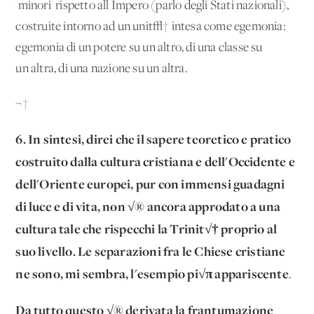
'minori' rispetto all'Impero (parlo degli Stati nazionali),
costruite intorno ad un'unit√† intesa come egemonia:
egemonia di un potere su un altro, di una classe su
un'altra, di una nazione su un'altra.
¬†
6. In
sintesi, direi che il sapere teoretico e pratico
costruito dalla cultura cristiana e dell'Occidente e
dell'Oriente europei, pur con immensi guadagni
di luce e di vita, non √® ancora approdato a una
cultura tale che rispecchi la Trinit√† proprio al
suo livello. Le separazioni fra le Chiese cristiane
ne sono, mi sembra, l'esempio pi√π appariscente
.
Da tutto questo √® derivata la frantumazione