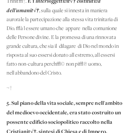
E 1'
intersoggettivit√† costitutiva
Trinit√†.
dell'umanit√†
, sulla quale si innesta in maniera
aurorale la partecipazione alla stessa vita trinitaria di
Dio. √à l'essere umano che 'appare' nella comunione
delle Persone divine. E la promessa di una rinnovata
grande cultura, che sia il 'dilagare' di Dio nel mondo in
risposta al suo essersi donato all'estremo, all'essersi
fatto non-cultura perch√© non pi√π uomo,
nell'abbandono del Cristo.
¬†
5. Sul piano della vita sociale, sempre nell'ambito
del medioevo occidentale, era stato costruito un
possente edificio sociopolitico raccolto nella
Cristianit√†, sintesi di Chiesa e di Impero.