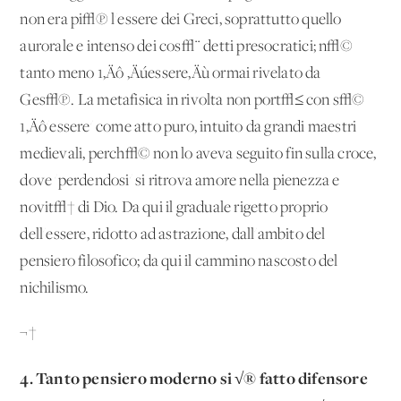
non era pi√π l'essere dei Greci, soprattutto quello
aurorale e intenso dei cos√¨ detti presocratici; n√©
tanto meno 1‚Äô ‚Äúessere‚Äù ormai rivelato da
Ges√π. La metafisica in rivolta non port√≤ con s√©
1‚Äô'essere' come atto puro, intuito da grandi maestri
medievali, perch√© non lo aveva seguito fin sulla croce,
dove 'perdendosi' si ritrova amore nella pienezza e
novit√† di Dio. Da qui il graduale rigetto proprio
dell'essere, ridotto ad astrazione, dall'ambito del
pensiero filosofico; da qui il cammino nascosto del
nichilismo.
¬†
4. Tanto pensiero moderno si √® fatto difensore