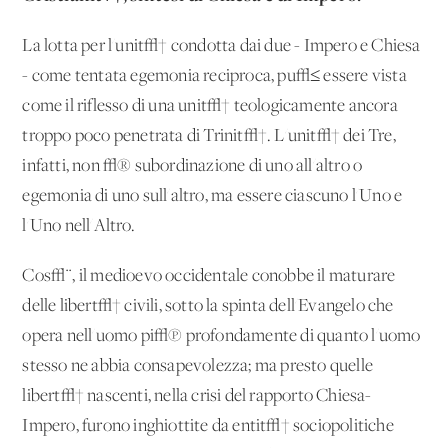
La lotta per l'unit√† condotta dai due - Impero e Chiesa
- come tentata egemonia reciproca, pu√≤ essere vista
come il riflesso di una unit√† teologicamente ancora
troppo poco penetrata di Trinit√†. L'unit√† dei Tre,
infatti, non √® subordinazione di uno all'altro o
egemonia di uno sull'altro, ma essere ciascuno l'Uno e
l'Uno nell'Altro.
Cos√¨, il medioevo occidentale conobbe il maturare
delle libert√† civili, sotto la spinta dell'Evangelo che
opera nell'uomo pi√π profondamente di quanto l'uomo
stesso ne abbia consapevolezza; ma presto quelle
libert√† nascenti, nella crisi del rapporto Chiesa-
Impero, furono inghiottite da entit√† sociopolitiche