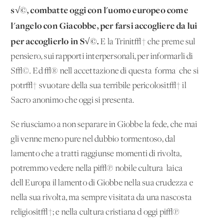
s√©, combatte oggi con l'uomo europeo come
l'angelo con Giacobbe, per farsi accogliere da lui
per accoglierlo in S√©.
E la Trinit√† che preme sul
pensiero, sui rapporti interpersonali, per informarli di
S√©. Ed √® nell'accettazione di questa 'forma' che si
potr√† svuotare della sua terribile pericolosit√† il
Sacro anonimo che oggi si presenta.
Se riusciamo a non separare in Giobbe la fede, che mai
gli venne meno pure nel dubbio tormentoso, dal
lamento che a tratti raggiunse momenti di rivolta,
potremmo vedere nella pi√π nobile cultura 'laica'
dell'Europa il lamento di Giobbe nella sua crudezza e
nella sua rivolta, ma sempre visitata da una nascosta
religiosit√†; e nella cultura cristiana d'oggi pi√π