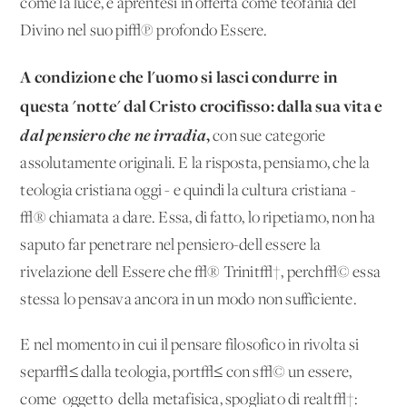
come la luce, e aprentesi in offerta come teofania del
Divino nel suo pi√π profondo Essere.
A condizione che l'uomo si lasci condurre in
questa 'notte' dal Cristo crocifisso: dalla sua vita e
dal pensiero che ne irradia
,
con sue categorie
assolutamente originali. E la risposta, pensiamo, che la
teologia cristiana oggi - e quindi la cultura cristiana -
√® chiamata a dare. Essa, di fatto, lo ripetiamo, non ha
saputo far penetrare nel pensiero-dell'essere la
rivelazione dell'Essere che √® Trinit√†, perch√© essa
stessa lo pensava ancora in un modo non sufficiente.
E nel momento in cui il pensare filosofico in rivolta si
separ√≤ dalla teologia, port√≤ con s√© un essere,
come 'oggetto' della metafisica, spogliato di realt√†: