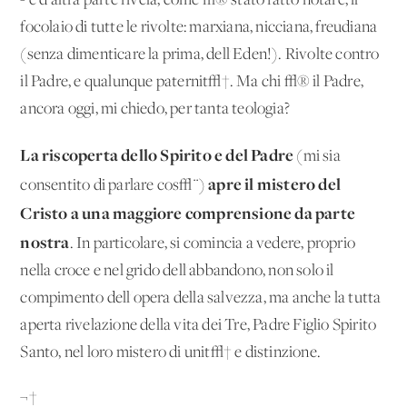
- e d'altra parte rivela, come √® stato fatto notare, il
focolaio di tutte le rivolte: marxiana, nicciana, freudiana
(senza dimenticare la prima, dell'Eden!). Rivolte contro
il Padre, e qualunque paternit√†. Ma chi √® il Padre,
ancora oggi, mi chiedo, per tanta teologia?
La riscoperta dello Spirito e del Padre
(mi sia
apre il mistero del
consentito di parlare cos√¨)
Cristo a una maggiore comprensione da parte
nostra
. In particolare, si comincia a vedere, proprio
nella croce e nel grido dell'abbandono, non solo il
compimento dell'opera della salvezza, ma anche la tutta
aperta rivelazione della vita dei Tre, Padre Figlio Spirito
Santo, nel loro mistero di unit√† e distinzione.
¬†