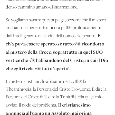
denso cammino umano di incarnazione.
Se vogliamo sanare questa piaga, occorre che il mistero
cristiano sia penetrato ancora pi√π profondamente
E
dall'intelligenza e dalla vita dell'uomo, e le penetri.
ci√≤ pu√≤ essere sperato se tutto √® ricondotto
al mistero della Croce, soprattutto in quel SUO
vertice che √® l'abbandono del Cristo, in cui il Dio
che egli rivela √® tutto 'aperto'.
Il mistero cristiano, lo abbiamo detto, √® la
Theanthropia, la Persona del Cristo Dio-uomo. E dire la
Persona del Cristo √® dire la Trinit√†. √à qui, a mio
Il cristianesimo
avviso, il nodo del problema.
annuncia all'uomo un Assoluto mai prima