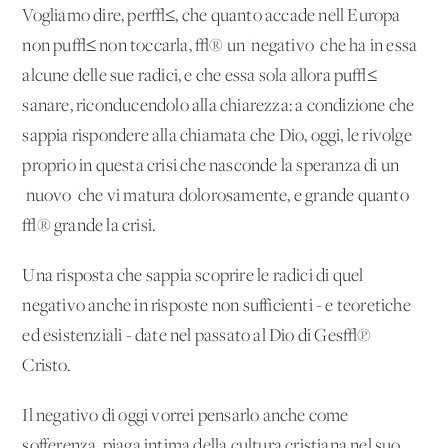
Vogliamo dire, per√≤, che quanto accade nell'Europa
non pu√≤ non toccarla, √® un 'negativo' che ha in essa
alcune delle sue radici, e che essa sola allora pu√≤
sanare, riconducendolo alla chiarezza: a condizione che
sappia rispondere alla chiamata che Dio, oggi, le rivolge
proprio in questa crisi che nasconde la speranza di un
'nuovo' che vi matura dolorosamente, e grande quanto
√® grande la crisi.
Una risposta che sappia scoprire le radici di quel
negativo anche in risposte non sufficienti - e teoretiche
ed esistenziali - date nel passato al Dio di Ges√π
Cristo.
Il negativo di oggi vorrei pensarlo anche come
sofferenza, piaga intima della cultura cristiana nel suo