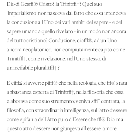
Dio di Ges√π Cristo? la Trinit√†? Quel suo
'imperialismo' non nasceva dal fatto che essa intendeva
la conduzione all'Uno dei vari ambiti del sapere - e del
sapere umano a quello rivelato - in un modo non ancora
del tutto cristiano? Conduzione, cio√®, ad un Uno
ancora neoplatonico, non compiutamente capito come
Trinit√†, come rivelazione, nell'Uno stesso, di
un'ineffabile pluralit√† ?
E ci√≤ si avverte pi√π che nella teologia, che √® stata
abbastanza esperta di Trinit√†, nella filosofia che essa
elaborava come suo strumento; veniva s√¨ centrata, la
filosofia, con straordinaria intelligenza, sull'atto d'essere
come epifania dell'Atto puro d'Essere che √® Dio: ma
questo atto d'essere non giungeva all'essere-amore