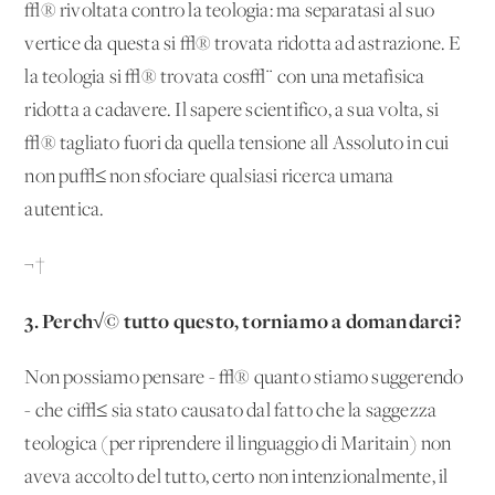
√® rivoltata contro la teologia: ma separatasi al suo
vertice da questa si √® trovata ridotta ad astrazione. E
la teologia si √® trovata cos√¨ con una metafisica
ridotta a cadavere. Il sapere scientifico, a sua volta, si
√® tagliato fuori da quella tensione all'Assoluto in cui
non pu√≤ non sfociare qualsiasi ricerca umana
autentica.
¬†
3. Perch√© tutto questo, torniamo a domandarci?
Non possiamo pensare - √® quanto stiamo suggerendo
- che ci√≤ sia stato causato dal fatto che la saggezza
teologica (per riprendere il linguaggio di Maritain) non
aveva accolto del tutto, certo non intenzionalmente, il