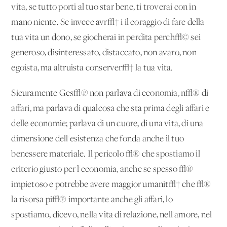
vita, se tutto porti al tuo star bene, ti troverai con in
mano niente. Se invece avr√† i il coraggio di fare della
tua vita un dono, se giocherai in perdita perch√© sei
generoso, disinteressato, distaccato, non avaro, non
egoista, ma altruista conserver√† la tua vita.
Sicuramente Ges√π non parlava di economia, n√® di
affari, ma parlava di qualcosa che sta prima degli affari e
delle economie; parlava di un cuore, di una vita, di una
dimensione dell'esistenza che fonda anche il tuo
benessere materiale. Il pericolo √® che spostiamo il
criterio giusto per l'economia, anche se spesso √®
impietoso e potrebbe avere maggior umanit√† che √®
la risorsa pi√π importante anche gli affari, lo
spostiamo, dicevo, nella vita di relazione, nell'amore, nel