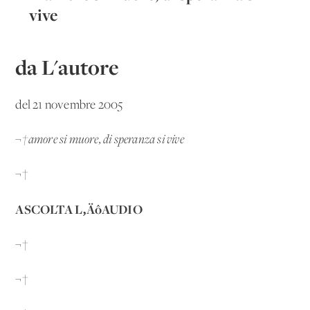
vive
da L'autore
del 21 novembre 2005
¬†amore si muore, di speranza si vive
¬†
ASCOLTA L‚ÄôAUDIO
¬†
¬†