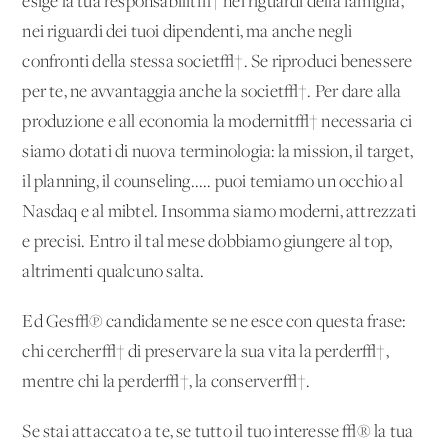
esige la tua responsabilit√† nei riguardi della famiglia,
nei riguardi dei tuoi dipendenti, ma anche negli
confronti della stessa societ√†. Se riproduci benessere
per te, ne avvantaggia anche la societ√†. Per dare alla
produzione e all'economia la modernit√† necessaria ci
siamo dotati di nuova terminologia: la mission, il target,
il planning, il counseling..... puoi temiamo un occhio al
Nasdaq e al mibtel. Insomma siamo moderni, attrezzati
e precisi. Entro il tal mese dobbiamo giungere al top,
altrimenti qualcuno salta.
Ed Ges√π candidamente se ne esce con questa frase:
chi cercher√† di preservare la sua vita la perder√†,
mentre chi la perder√†, la conserver√†.
Se stai attaccato a te, se tutto il tuo interesse √® la tua