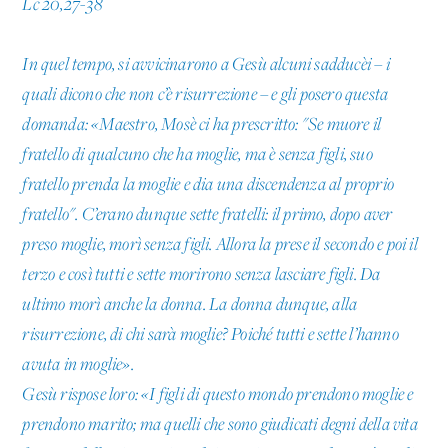
Lc 20,27-38
In quel tempo, si avvicinarono a Gesù alcuni sadducèi – i
quali dicono che non c’è risurrezione – e gli posero questa
domanda: «Maestro, Mosè ci ha prescritto: "Se muore il
fratello di qualcuno che ha moglie, ma è senza figli, suo
fratello prenda la moglie e dia una discendenza al proprio
fratello". C’erano dunque sette fratelli: il primo, dopo aver
preso moglie, morì senza figli. Allora la prese il secondo e poi il
terzo e così tutti e sette morirono senza lasciare figli. Da
ultimo morì anche la donna. La donna dunque, alla
risurrezione, di chi sarà moglie? Poiché tutti e sette l’hanno
avuta in moglie».
Gesù rispose loro: «I figli di questo mondo prendono moglie e
prendono marito; ma quelli che sono giudicati degni della vita