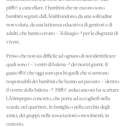
pi√π a cancellare. I bambini che ne escono sono
bambini segnati dall‚Äôabbandono, da una solitudine
non voluta, da una latitanza educativa di genitori e di
adulti, che hanno creato ¬´il disagio¬ª per la disgrazia di
vivere.
Penso che non sia difficile ad ognuno di noi identificare
quali sono i ¬´ventri di balena¬ª dei nostri giorni. Il
guaio √® che oggi sono pochi quelli che si sentono
responsabili dei bambini che hanno un passato ¬´dentro
il ventre della balena ¬ª. Pi√π arduo ancora far scattare
l‚Äôimpegno concreto, che porta ad accoglierli nella
scuola, nel quartiere, in famiglia o nella cerchia degli
amici, dei gruppi, nelle associazioni o movimenti, in
oratorio.