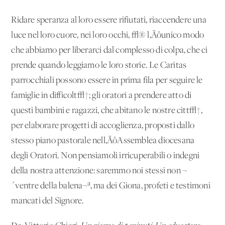
Ridare speranza al loro essere rifiutati, riaccendere una
luce nel loro cuore, nei loro occhi, √® l‚Äôunico modo
che abbiamo per liberarci dal complesso di colpa, che ci
prende quando leggiamo le loro storie. Le Caritas
parrocchiali possono essere in prima fila per seguire le
famiglie in difficolt√†; gli oratori a prendere atto di
questi bambini e ragazzi, che abitano le nostre citt√†,
per elaborare progetti di accoglienza, proposti dallo
stesso piano pastorale nell‚ÄôAssemblea diocesana
degli Oratori. Non pensiamoli irricuperabili o indegni
della nostra attenzione: saremmo noi stessi non ¬
´ventre della balena¬ª, ma dei Giona, profeti e testimoni
mancati del Signore.