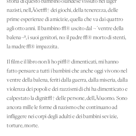
storia di questo bambino olandese vissuto nei lager
nazisti, nell‚Äôet√† dei giochi, della tenerezza, delle
prime esperienze di amicizie, quella che va dai quattro
agli otto anni. Il bambino √® uscito dal ¬´ventre della
balena¬ª, i suoi genitori, no: il padre √® morto di stenti,
la madre √® impazzita.
Il film e il libro non li ho pi√π dimenticati, mi hanno
fatto pensare a tutti i bambini che anche oggi vivono nel
ventre della balena, feriti dalla guerra, dalla miseria, dalla
violenza dei popoli e dei razzismi di chi ha dimenticato e
calpestato la dignit√† delle persone, dell‚Äôuomo. Sono
ancora mille le forme di nazismo che continuano ad
infliggere nei corpi degli adulti e dei bambini sevizie,
torture, morte.