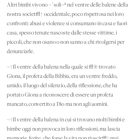
Altri bimbi vivono ¬´soli¬ª nel ventre delle balene della
nostra societ√† occidentale, poco rispettosa nei loro
confronti: abusi e violenze si consumano in casa e fuori
casa, spesso tenute nascoste dalle stesse vittime, i
piccoli, che non osano o non sanno a chi rivolgersi per
denunziarle.
¬†Il ventre della balena nella quale si √® trovato
Giona, il profeta della Bibbia, era un ventre freddo,
umido, il luogo del silenzio, della riflessione, che ha
portato Giona a riconoscere di essere un profeta
mancato, convertito a Dio ma non agli uomini.
¬†Il ventre della balena in cui si trovano molti bimbi e
bimbe oggi non provoca in loro riflessioni, ma lascia
memorie, ferite, che forse la vita non riuscir√† mai