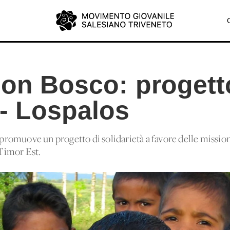
don Bosco: progett
 - Lospalos
romuove un progetto di solidarietà a favore delle missio
 Timor Est.