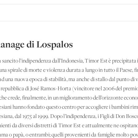
anage di Lospalos
 sancito l’indipendenza dall’Indonesia, Timor Est è precipitata 
a spirale di morte e violenza durata a lungo in tutto il Paese, fin
d una nuova epoca di stabilità, ma anche di stallo dal punto di 
a repubblica di José Ramos-Horta (vincitore nel 2006 del premi
 che crede, finalmente, in un miglioramento dell’orizzonte econo
salesiani hanno fondato questo centro per accogliere i bambini rima
siana, dal 1975 al 1999. Dopo l’indipendenza, i Figli di Don Bos
nienti da diversi distretti di Timor Est e attualmente ne ospita
ma o papà, o entrambi; quelli provenienti da famiglie molto pove