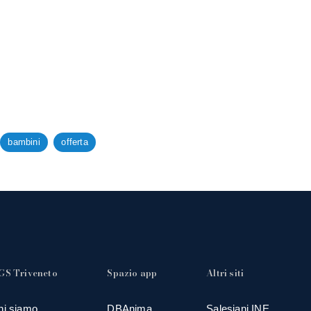
bambini
offerta
GS Triveneto
Spazio app
Altri siti
hi siamo
DBAnima
Salesiani INE