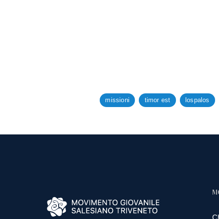
missioni
timor est
lospalos
M
C