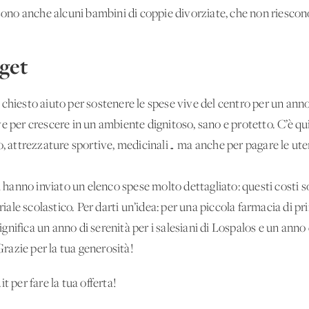
sono anche alcuni bambini di coppie divorziate, che non riescono 
dget
chiesto aiuto per sostenere le spese vive del centro per un anno:
e per crescere in un ambiente dignitoso, sano e protetto. C’è qu
o, attrezzature sportive, medicinali… ma anche per pagare le ute
ci hanno inviato un elenco spese molto dettagliato: questi costi s
eriale scolastico. Per darti un’idea: per una piccola farmacia di 
significa un anno di serenità per i salesiani di Lospalos e un anno 
azie per la tua generosità!
t per fare la tua offerta!