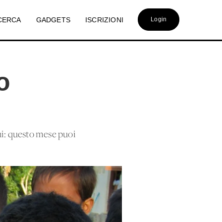
CERCA
GADGETS
ISCRIZIONI
Login
o
ni: questo mese puoi