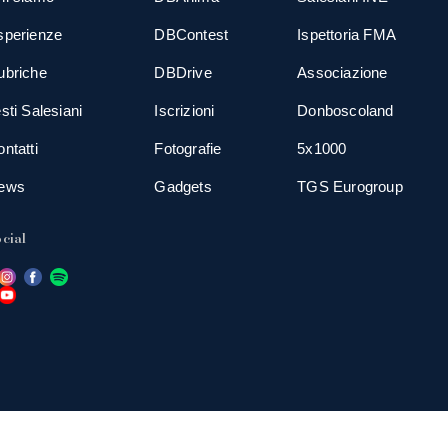
sperienze
DBContest
Ispettoria FMA
ubriche
DBDrive
Associazione
sti Salesiani
Iscrizioni
Donboscoland
ntatti
Fotografie
5x1000
ews
Gadgets
TGS Eurogroup
cial