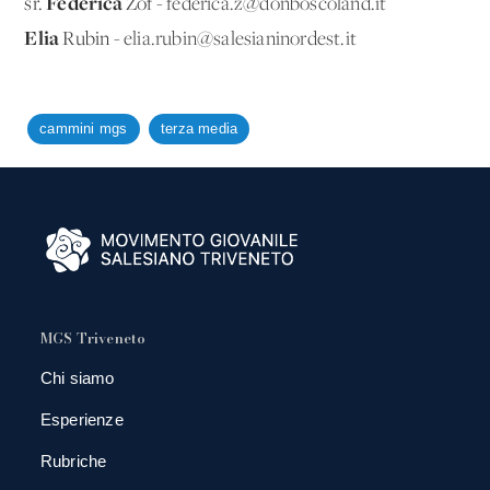
Federica
sr.
Zof -
federica.z@donboscoland.it
Elia
Rubin -
elia.rubin@salesianinordest.it
cammini mgs
terza media
MGS Triveneto
Chi siamo
Esperienze
Rubriche