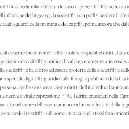
para? Il lessico familiare √® un lessico di pace; l√¨ √® necessa
ell'inflazione dei linguaggi, la societ√† non pu√≤ perdere il rif
e dagli sguardi della mamma e del pap√†, prima ancora che dalle
 di educare i suoi membri, √® titolare di specifici diritti. La s
cquisizione di civilt√† giuridica di valore veramente universale, 
a societ√† e ha diritto ad essere protetta dalla societ√† e dall
a speciale dignit√† giuridica alla famiglia pubblicando la Carta d
la persona, anche se espressi come diritti dell'individuo, hanno
 sua nativa e vitale espressione¬ª(8). I diritti enunciati nella Ca
 iscritta nel cuore dell'essere umano e a lui manifestata dalla ra
ia, oscurando la verit√† sull'uomo, minaccia gli stessi fondamenti