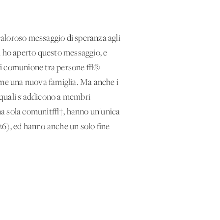
 caloroso messaggio di speranza agli
i ho aperto questo messaggio, e
 di comunione tra persone √®
ieme una nuova famiglia. Ma anche i
, quali s'addicono a membri
 una sola comunit√†, hanno un'unica
,26), ed hanno anche un solo fine