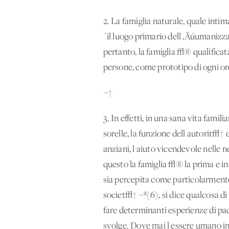
2. La famiglia naturale, quale int
´il luogo primario dell'‚Äúumanizza
pertanto, la famiglia √® qualificat
persone, come prototipo di ogni o
¬†
3. In effetti, in una sana vita famil
sorelle, la funzione dell'autorit√†
anziani, l'aiuto vicendevole nelle n
questo la famiglia √® la prima e ins
sia percepita come particolarmente 
societ√† ¬ª(6), si dice qualcosa 
fare determinanti esperienze di p
svolge. Dove mai l'essere umano in