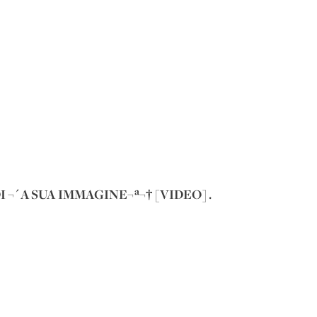
¬´A SUA IMMAGINE¬ª¬† [VIDEO] .