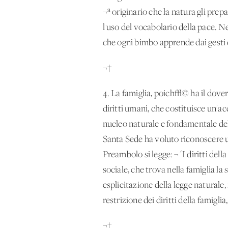
¬ª originario che la natura gli pre
l'uso del vocabolario della pace. N
che ogni bimbo apprende dai gesti 
¬†
4. La famiglia, poich√© ha il dovere
diritti umani, che costituisce un'a
nucleo naturale e fondamentale dell
Santa Sede ha voluto riconoscere un
Preambolo si legge: ¬´I diritti del
sociale, che trova nella famiglia la
esplicitazione della legge naturale,
restrizione dei diritti della famigl
¬†