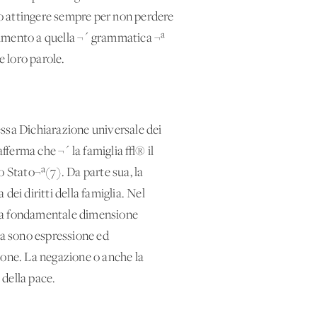
rio attingere sempre per non perdere
erimento a quella ¬´ grammatica ¬ª
 loro parole.
tessa Dichiarazione universale dei
afferma che ¬´ la famiglia √® il
o Stato¬ª(7). Da parte sua, la
ei diritti della famiglia. Nel
 una fondamentale dimensione
rta sono espressione ed
gione. La negazione o anche la
 della pace.