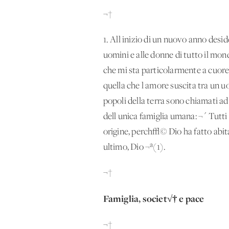
¬†
1. All'inizio di un nuovo anno desi
uomini e alle donne di tutto il mo
che mi sta particolarmente a cuor
quella che l'amore suscita tra un 
popoli della terra sono chiamati ad
dell'unica famiglia umana: ¬´ Tutti
origine, perch√© Dio ha fatto abita
ultimo, Dio ¬ª(1).
¬†
Famiglia, societ√† e pace
¬†