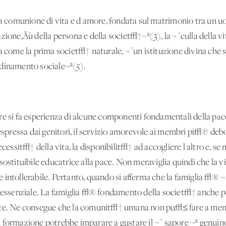
ima comunione di vita e d'amore, fondata sul matrimonio tra un 
zione‚Äù della persona e della societ√†¬ª(3), la ¬´culla della vi
a come la prima societ√† naturale, ¬´un'istituzione divina che s
rdinamento sociale¬ª(5).
iare si fa esperienza di alcune componenti fondamentali della pace: 
 espressa dai genitori, il servizio amorevole ai membri pi√π deb
ecessit√† della vita, la disponibilit√† ad accogliere l'altro e, se
ostituibile educatrice alla pace. Non meraviglia quindi che la vi
intollerabile. Pertanto, quando si afferma che la famiglia √® ¬´ 
di essenziale. La famiglia √® fondamento della societ√† anche
ace. Ne consegue che la comunit√† umana non pu√≤ fare a meno 
 formazione potrebbe imparare a gustare il ¬´ sapore ¬ª genuino