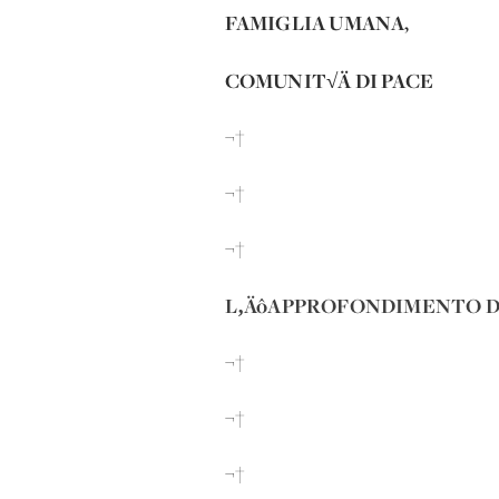
FAMIGLIA UMANA,
COMUNIT√Ä DI PACE
¬†
¬†
¬†
L‚ÄôAPPROFONDIMENTO DI 
¬†
¬†
¬†