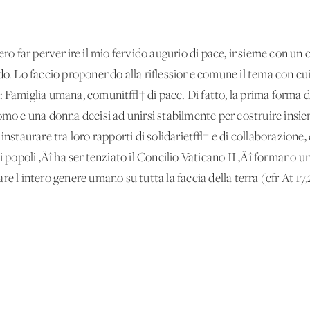
dero far pervenire il mio fervido augurio di pace, insieme con un
ndo. Lo faccio proponendo alla riflessione comune il tema con cu
e: Famiglia umana, comunit√† di pace. Di fatto, la prima forma
uomo e una donna decisi ad unirsi stabilmente per costruire ins
 instaurare tra loro rapporti di solidariet√† e di collaborazione
 i popoli ‚Äî ha sentenziato il Concilio Vaticano II ‚Äî formano
re l'intero genere umano su tutta la faccia della terra (cfr At 17