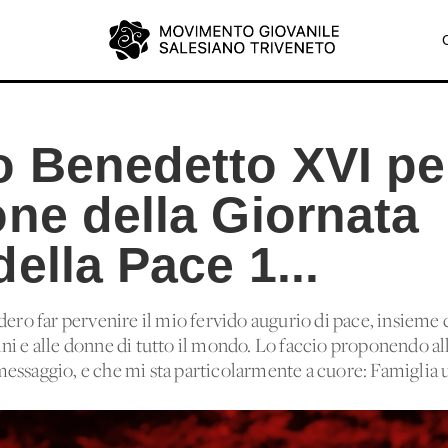
 Benedetto XVI per
one della Giornata
ella Pace 1...
dero far pervenire il mio fervido augurio di pace, insieme
ni e alle donne di tutto il mondo. Lo faccio proponendo al
essaggio, e che mi sta particolarmente a cuore: Famiglia