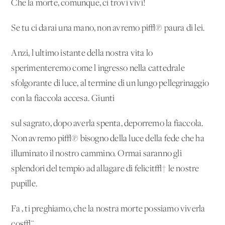
Che la morte, comunque, ci trovi vivi!
Se tu ci darai una mano, non avremo pi√π paura di lei.
Anzi, l'ultimo istante della nostra vita lo
sperimenteremo come l'ingresso nella cattedrale
sfolgorante di luce, al termine di un lungo pellegrinaggio
con la fiaccola accesa. Giunti
sul sagrato, dopo averla spenta, deporremo la fiaccola.
Non avremo pi√π bisogno della luce della fede che ha
illuminato il nostro cammino. Ormai saranno gli
splendori del tempio ad allagare di felicit√† le nostre
pupille.
Fa', ti preghiamo, che la nostra morte possiamo viverla
cos√¨.