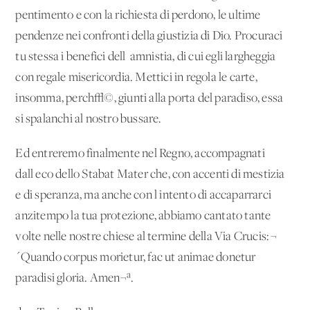
pentimento e con la richiesta di perdono, le ultime
pendenze nei confronti della giustizia di Dio. Procuraci
tu stessa i benefici dell' amnistia, di cui egli largheggia
con regale misericordia. Mettici in regola le carte,
insomma, perch√©, giunti alla porta del paradiso, essa
si spalanchi al nostro bussare.
Ed entreremo finalmente nel Regno, accompagnati
dall'eco dello Stabat Mater che, con accenti di mestizia
e di speranza, ma anche con l'intento di accaparrarci
anzitempo la tua protezione, abbiamo cantato tante
volte nelle nostre chiese al termine della Via Crucis: ¬
´Quando corpus morietur, fac ut animae donetur
paradisi gloria. Amen¬ª.