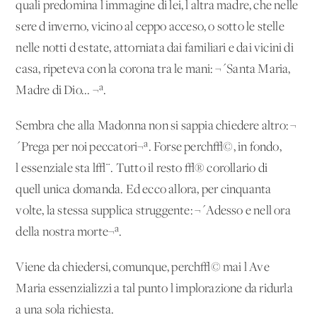
quali predomina l'immagine di lei, l'altra madre, che nelle
sere d'inverno, vicino al ceppo acceso, o sotto le stelle
nelle notti d'estate, attorniata dai familiari e dai vicini di
casa, ripeteva con la corona tra le mani: ¬´Santa Maria,
Madre di Dio... ¬ª.
Sembra che alla Madonna non si sappia chiedere altro: ¬
´Prega per noi peccatori¬ª. Forse perch√©, in fondo,
l'essenziale sta l√¨. Tutto il resto √® corollario di
quell'unica domanda. Ed ecco allora, per cinquanta
volte, la stessa supplica struggente: ¬´Adesso e nell'ora
della nostra morte¬ª.
Viene da chiedersi, comunque, perch√© mai l'Ave
Maria essenzializzi a tal punto l'implorazione da ridurla
a una sola richiesta.