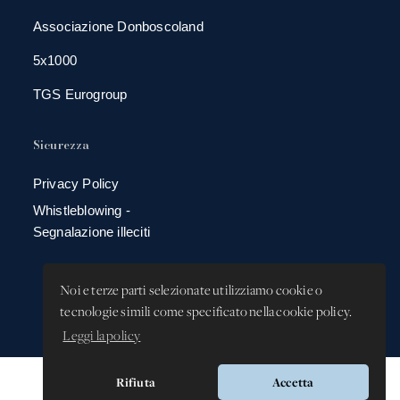
Associazione Donboscoland
5x1000
TGS Eurogroup
Sicurezza
Privacy Policy
Whistleblowing -
Segnalazione illeciti
Noi e terze parti selezionate utilizziamo cookie o
tecnologie simili come specificato nella cookie policy.
Leggi la policy
Rifiuta
Accetta
Versione app: 3.64.2 (18ea8745)