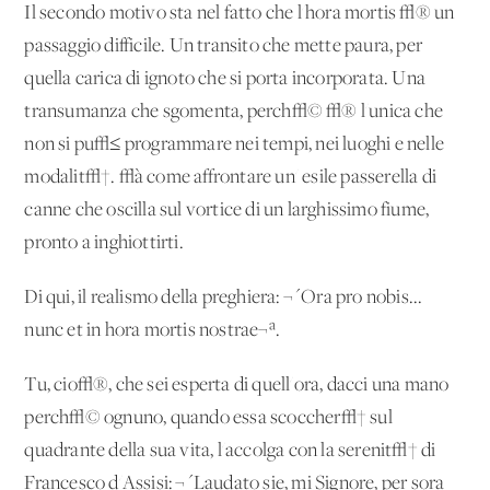
Il secondo motivo sta nel fatto che l'hora mortis √® un
passaggio difficile. Un transito che mette paura, per
quella carica di ignoto che si porta incorporata. Una
transumanza che sgomenta, perch√© √® l'unica che
non si pu√≤ programmare nei tempi, nei luoghi e nelle
modalit√†. √à come affrontare un' esile passerella di
canne che oscilla sul vortice di un larghissimo fiume,
pronto a inghiottirti.
Di qui, il realismo della preghiera: ¬´Ora pro nobis...
nunc et in hora mortis nostrae¬ª.
Tu, cio√®, che sei esperta di quell'ora, dacci una mano
perch√© ognuno, quando essa scoccher√† sul
quadrante della sua vita, l'accolga con la serenit√† di
Francesco d'Assisi: ¬´Laudato sie, mi Signore, per sora