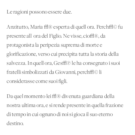
Le ragioni possono essere due.
Anzitutto, Maria √® esperta di quell'ora. Perch√© fu
presente all' ora del Figlio. Ne visse, cio√®, da
protagonista la peripezia suprema di morte e
glorificazione, verso cui precipita tutta la storia della
salvezza. In quell'ora, Ges√π le ha consegnato i suoi
fratelli simbolizzati da Giovanni, perch√© li
considerasse come suoi figli.
Da quel momento lei √® divenuta guardiana della
nostra ultima ora, e si rende presente in quella frazione
di tempo in cui ognuno di noi si gioca il suo eterno
destino.