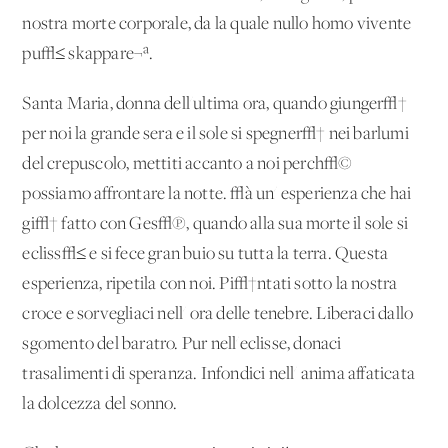
nostra morte corporale, da la quale nullo homo vivente
pu√≤ skappare¬ª.
Santa Maria, donna dell'ultima ora, quando giunger√†
per noi la grande sera e il sole si spegner√† nei barlumi
del crepuscolo, mettiti accanto a noi perch√©
possiamo affrontare la notte. √à un' esperienza che hai
gi√† fatto con Ges√π, quando alla sua morte il sole si
ecliss√≤ e si fece gran buio su tutta la terra. Questa
esperienza, ripetila con noi. Pi√†ntati sotto la nostra
croce e sorvegliaci nell' ora delle tenebre. Liberaci dallo
sgomento del baratro. Pur nell'eclisse, donaci
trasalimenti di speranza. Infondici nell' anima affaticata
la dolcezza del sonno.