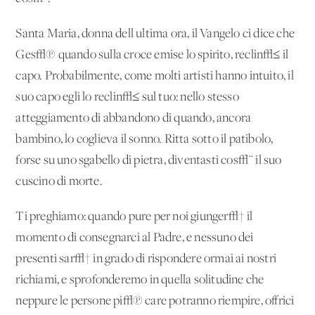
Santa Maria, donna dell'ultima ora, il Vangelo ci dice che
Ges√π quando sulla croce emise lo spirito, reclin√≤ il
capo. Probabilmente, come molti artisti hanno intuito, il
suo capo egli lo reclin√≤ sul tuo: nello stesso
atteggiamento di abbandono di quando, ancora
bambino, lo coglieva il sonno. Ritta sotto il patibolo,
forse su uno sgabello di pietra, diventasti cos√¨ il suo
cuscino di morte.
Ti preghiamo: quando pure per noi giunger√† il
momento di consegnarci al Padre, e nessuno dei
presenti sar√† in grado di rispondere ormai ai nostri
richiami, e sprofonderemo in quella solitudine che
neppure le persone pi√π care potranno riempire, offrici